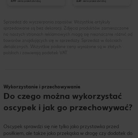
3,99
cena przed obniżką
2,49
cena przed obniżką
Sprzedaż do wyczerpania zapasów. Wszystkie artykuły
sprzedawane są bez dekoracji. Zdjęcia produktów zamieszczone
na naszych stronach reklamowych mogą się nieznacznie różnić od
towarów znajdujących się w sprzedaży. Sprzedaż w ilościach
detalicznych. Wszystkie podane ceny wyrażone są w złotych
polskich i zawierają podatek VAT.
Wykorzystanie i przechowywanie
Do czego można wykorzystać
oscypek i jak go przechowywać?
Oscypek sprawdzi się nie tylko jako przystawka przed
posiłkiem, ale także jako przekąska w drogę czy dodatek do