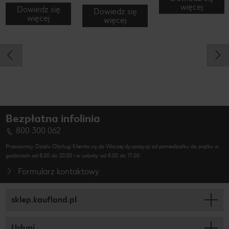
więcej
Dowiedz się
Dowiedz się
więcej
więcej
Bezpłatna infolinia
800 300 062
Pracownicy Działu Obsługi Klienta są do Waszej dyspozycji od poniedziałku do piątku w
godzinach od 8.00 do 20.00 i w soboty od 8.00 do 17.00.
Formularz kontaktowy
sklep.kaufland.pl
Usługi