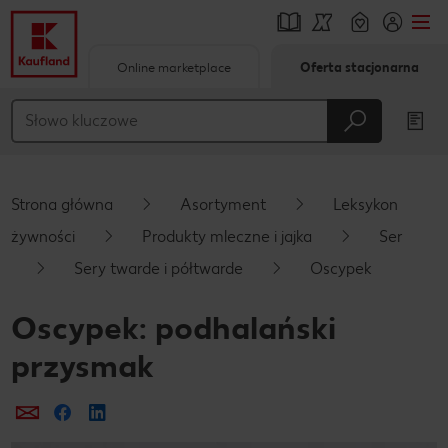
Online marketplace
Oferta stacjonarna
Przejdź do
Główna treść
Stopka
Strona główna
Asortyment
Leksykon
Pływający pasek boczny
żywności
Produkty mleczne i jajka
Ser
Sery twarde i półtwarde
Oscypek
Oscypek: podhalański
przysmak
Prześlij e-mailem
Udostępnij na Facebooku