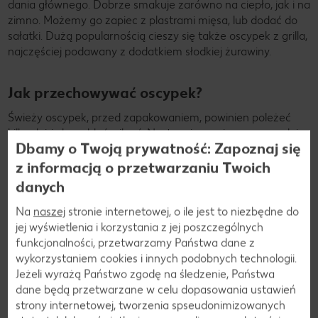
dania głównego. Dobrze smakuje zarówno na ciepło, jak i na
zimno. Możemy go zapiec z plastrami mięsa, lub dodać do
sałatki. Dużą popularnością cieszy się także oscypek z grilla,
najczęściej podawany z dodatkiem słodkiej żurawiny.
Jak przechowywać oscypek?
Świeży oscypek, przed zapakowaniem, powinien poleżeć
kilka dni żeby oddać wilgoć. Następnie musimy go szczelnie
Dbamy o Twoją prywatność: Zapoznaj się
zapakować Do owijania należy używać papieru zamiast folii,
dzięki temu unikniemy pojawienia się pleśni na oscypku.
z informacją o przetwarzaniu Twoich
Może przebywać w lodówce czy chłodni bardzo długo,
danych
nawet przez pół roku. Jeżeli nie zależy nam na tak długiej
trwałości, możemy go także umieścić poza lodówką, w
Na
naszej
stronie internetowej, o ile jest to niezbędne do
suchym pomieszczeniu. Tego sera nie można mrozić,
jej wyświetlenia i korzystania z jej poszczególnych
ponieważ powoduje to całkowity zanik aromatu i smaku.
funkcjonalności, przetwarzamy Państwa dane z
wykorzystaniem cookies i innych podobnych technologii.
Jeżeli wyrażą Państwo zgodę na śledzenie, Państwa
dane będą przetwarzane w celu dopasowania ustawień
strony internetowej, tworzenia spseudonimizowanych