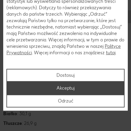
statystyk lub wyświetlania spersonalizowanych treści
(reklamowych). Dotyczy to również przekazywania
danych do państw trzecich. Wybierając „Odrzuć“
Składniki
zezwalają Państwo tylko na przetwarzanie, które jest
Składniki oscypka
technicznie niezbędne, natomiast wybierając „Dostosuj”
mają Państwo możliwość zezwolenia na indywidualne
cele przetwarzania. Więcej informacji, w tym o prawie do
Oryginalny oscypek ma bardzo krótki i prosty skład.
wniesienia sprzeciwu, znajdą Państwo w naszej
Polityce
Znajdziemy w nim:
mleko owcze, sól i podpuszczkę
.
Prywatności
. Więcej informacji o nas znajdziesz
tutaj
.
Opcjonalnie może być w nim także mleko krowie, jednak
może stanowić maksymalnie 40% zawartości.
Dostosuj
Wartość odżywcza
Akceptuj
kcal:
369 kcal
Odrzuć
Węglowodany:
2,3 g
Białko
: 30,1 g
Tłuszcze
: 26,9 g