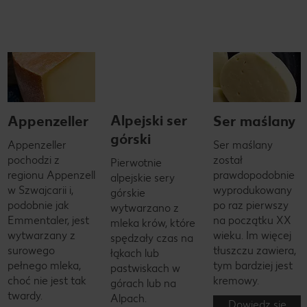
Appenzeller
Alpejski ser
Ser maślany
górski
Appenzeller
Ser maślany
pochodzi z
został
Pierwotnie
regionu Appenzell
prawdopodobnie
alpejskie sery
w Szwajcarii i,
wyprodukowany
górskie
podobnie jak
po raz pierwszy
wytwarzano z
Emmentaler, jest
na początku XX
mleka krów, które
wytwarzany z
wieku. Im więcej
spędzały czas na
surowego
tłuszczu zawiera,
łąkach lub
pełnego mleka,
tym bardziej jest
pastwiskach w
choć nie jest tak
kremowy.
górach lub na
twardy.
Alpach.
Dowiedz się