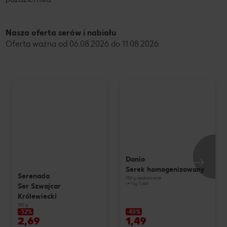
Nasza oferta serów i nabiału
Oferta ważna od 06.08.2026 do 11.08.2026
Danio
Serek homogenizowany
Serenada
130 g opakowanie
(=1 kg 11,46)
Ser Szwajcar
Królewiecki
100 g
-32%
-40%
2,69
1,49