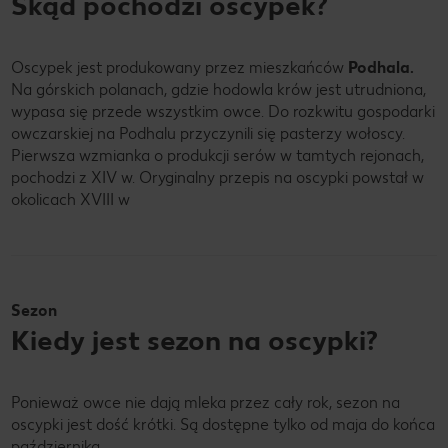
Skąd pochodzi oscypek?
Oscypek jest produkowany przez mieszkańców
Podhala.
Na górskich polanach, gdzie hodowla krów jest utrudniona,
wypasa się przede wszystkim owce. Do rozkwitu gospodarki
owczarskiej na Podhalu przyczynili się pasterzy wołoscy.
Pierwsza wzmianka o produkcji serów w tamtych rejonach,
pochodzi z XIV w. Oryginalny przepis na oscypki powstał w
okolicach XVIII w
Sezon
Kiedy jest sezon na oscypki?
Ponieważ owce nie dają mleka przez cały rok, sezon na
oscypki jest dość krótki. Są dostępne tylko od maja do końca
października.