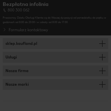
Bezpłatna infolinia
800 300 062
Pracownicy Działu Obsługi Klienta są do Waszej dyspozycji od poniedziałku do piątku w
godzinach od 8.00 do 20.00 i w soboty od 8.00 do 17.00.
Formularz kontaktowy
sklep.kaufland.pl
Usługi
Nasza firma
Nasze marki