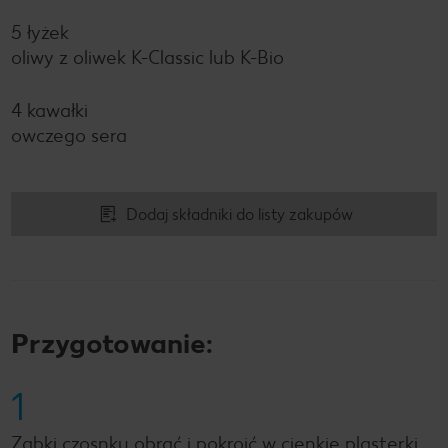
5 łyżek
oliwy z oliwek K-Classic lub K-Bio
4 kawałki
owczego sera
Dodaj składniki do listy zakupów
Przygotowanie:
1
Ząbki czosnku obrać i pokroić w cienkie plasterki.