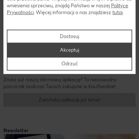
wniesienia sprzeciwu, znajdą Państwo w naszej
Polityce
Prywatności
. Więcej informacji o nas znajdziesz
tutaj
.
Dostosuj
Akceptuj
Odrzuć
Wygodne zakupy!
Znasz już naszą darmową aplikację? To niezawodny
pomocnik podczas Twoich zakupów w Kauflandzie!
Zainstaluj aplikację już teraz!
Newsletter