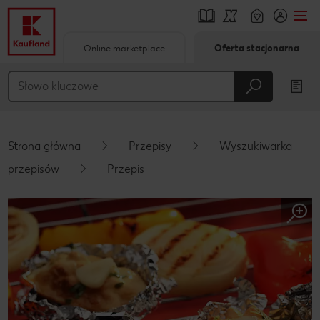
Online marketplace
Oferta stacjonarna
Przejdź do
Główna treść
Stopka
Strona główna
Przepisy
Wyszukiwarka
Pływający pasek boczny
przepisów
Przepis