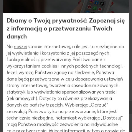
Dbamy o Twoją prywatność: Zapoznaj się
z informacją o przetwarzaniu Twoich
danych
Na
naszej
stronie internetowej, o ile jest to niezbędne do
jej wyświetlenia i korzystania z jej poszczególnych
Dołącz do nas na FB, Instagramie i TikToku!
funkcjonalności, przetwarzamy Państwa dane z
wykorzystaniem cookies i innych podobnych technologii.
Bądź zawsze na bieżąco! Nie przegap żadnej okazji,
Jeżeli wyrażą Państwo zgodę na śledzenie, Państwa
żadnego naszego konkursu. Zostań naszym fanem!
dane będą przetwarzane w celu dopasowania ustawień
strony internetowej, tworzenia spseudonimizowanych
Dołącz do nas!
statystyk lub wyświetlania spersonalizowanych treści
(reklamowych). Dotyczy to również przekazywania
danych do państw trzecich. Wybierając „Odrzuć“
zezwalają Państwo tylko na przetwarzanie, które jest
Aplikacja Kaufland
technicznie niezbędne, natomiast wybierając „Dostosuj”
mają Państwo możliwość zezwolenia na indywidualne
cele przetwarzania. Więcej informacji, w tym o prawie do