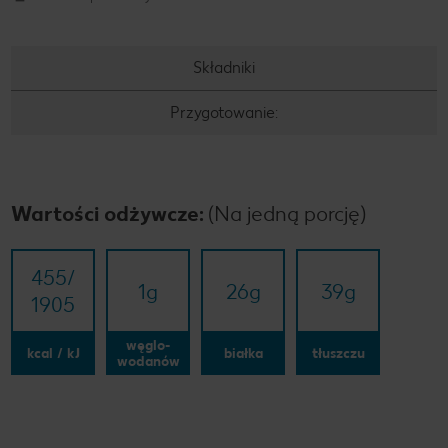
Składniki
Przygotowanie:
Wartości odżywcze:
(Na jedną porcję)
455/​
1
g
26
g
39
g
1905
węglo-
kcal / kJ
białka
tłuszczu
wodanów