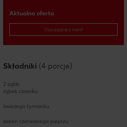
Aktualna oferta
Oszczędzaj z nami!
Składniki
(4 porcje)
2 ząbki
ząbek czosnku
świeżego tymianku
ziaren czerwonego pieprzu