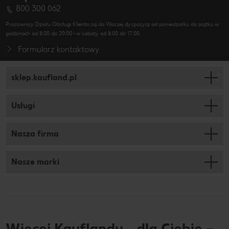
800 300 062
Pracownicy Działu Obsługi Klienta są do Waszej dyspozycji od poniedziałku do piątku w
godzinach od 8.00 do 20.00 i w soboty od 8.00 do 17.00.
Formularz kontaktowy
sklep.kaufland.pl
Usługi
Nasza firma
Nasze marki
Więcej Kauflandu… dla Ciebie –