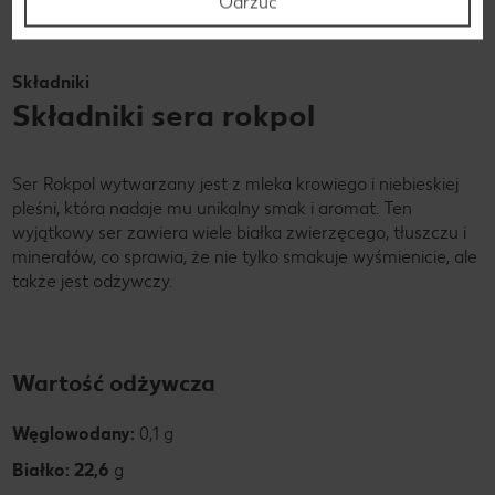
Odrzuć
Składniki
Składniki sera rokpol
Ser Rokpol wytwarzany jest z mleka krowiego i niebieskiej
pleśni, która nadaje mu unikalny smak i aromat. Ten
wyjątkowy ser zawiera wiele białka zwierzęcego, tłuszczu i
minerałów, co sprawia, że nie tylko smakuje wyśmienicie, ale
także jest odżywczy.
Wartość odżywcza
Węglowodany:
0,1 g
Białko: 22,6
g