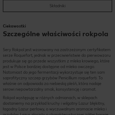
Składniki
Ciekawostki
Szczególne właściwości rokpola
Sery Rokpol jest wzorowany na zastrzeżonym certyfikatem
serze Roquefort, jednak w przeciwieństwie do pierwowzoru
produkuje się go przede wszystkim z mleka krowiego, które
jest w Polsce bardziej dostępne od mleka owczego.
Natomiast do jego fermentacji wykorzystuje się ten sam
saprofityczny szczep grzybów Penicillium roqueforti. To
właśnie on odpowiada za niebieską pleśń, która nadaje
serowi niepowtarzalny smak, konsystencję i aromat.
Rokpol występuję w różnych odmianach, w sklepach
dostaniemy na przykład kruchy i wilgotny Lazur błękitny,
łagodny Lazur perłowy, o wyczuwalnym aromacie mleka i
grzybów, Lazur złocisty o charakterystycznej żółtej barwie