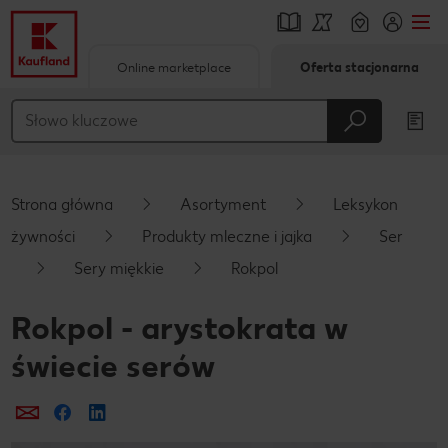
Online marketplace
Oferta stacjonarna
Przejdź do
Główna treść
Stopka
Strona główna
Asortyment
Leksykon
Pływający pasek boczny
żywności
Produkty mleczne i jajka
Ser
Sery miękkie
Rokpol
Rokpol - arystokrata w
świecie serów
Prześlij e-mailem
Udostępnij na Facebooku