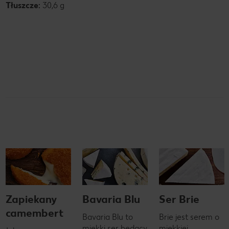
Tłuszcze:
30,6 g
Zapiekany
Bavaria Blu
Ser Brie
camembert
Bavaria Blu to
Brie jest serem o
miękki ser będący
miękkiej