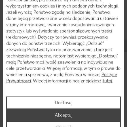
ser rokpol i jak go
wykorzystaniem cookies i innych podobnych technologii.
przechowywać?
Jeżeli wyrażą Państwo zgodę na śledzenie, Państwa
dane będą przetwarzane w celu dopasowania ustawień
strony internetowej, tworzenia spseudonimizowanych
Do czego można wykorzystać ser rokpol i
statystyk lub wyświetlania spersonalizowanych treści
(reklamowych). Dotyczy to również przekazywania
jak go przechowywać?
danych do państw trzecich. Wybierając „Odrzuć“
Ser Rokpol można spożywać samodzielnie lub wykorzystać
zezwalają Państwo tylko na przetwarzanie, które jest
jako dodatek do dań mięsnych, sosów, sałatek lub
technicznie niezbędne, natomiast wybierając „Dostosuj”
makaronów. Dobrze sprawdzi się również jako element
mają Państwo możliwość zezwolenia na indywidualne
wykwintnej deski serów. Wspaniale się topi, dzięki czemu z
cele przetwarzania. Więcej informacji, w tym o prawie do
powodzeniem użyjemy go na pizzy czy zapiekance.
wniesienia sprzeciwu, znajdą Państwo w naszej
Polityce
Prywatności
. Więcej informacji o nas znajdziesz
tutaj
.
Jak przechowywać ser Rokpol?
Jeśli chodzi o przechowywanie, ser Rokpol najlepiej trzymać
w lodówce, owinięty w folię spożywczą lub papier
Dostosuj
pergaminowy. Ważne jest, aby unikać nadmiernego
narażenia na powietrze, ponieważ może to wpłynąć na
Akceptuj
smak i konsystencję sera.