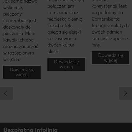
Jak sama nazwa
połączeniem
konsystencji. Jest
wskazuje,
camemberta z
on podobny do
pieczony
niebieską pleśnią.
Camemberta.
camembert jest
Takich efekt
Jednak smak tych
doskonały do
osiąga się dzięki
dwóch odmian
pieczenia. Małe
zastosowaniu
sera jest zupełnie
kawałki chleba
dwóch kultur
inny.
można zanurzać
pleśni.
w roztopionym
Dowiedz się
wnętrzu.
więcej
Dowiedz się
więcej
Dowiedz się
więcej
Bezpłatna infolinia