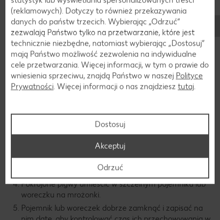
obchodzi się z nimi ostrożnie, można je przechowywać w
(reklamowych). Dotyczy to również przekazywania
chłodnej temperaturze przez kilka miesięcy. Pigwy nie są
danych do państw trzecich. Wybierając „Odrzuć“
wrażliwe na zimno.
zezwalają Państwo tylko na przetwarzanie, które jest
technicznie niezbędne, natomiast wybierając „Dostosuj”
Wskazówka dotycząca przechowywania:
mają Państwo możliwość zezwolenia na indywidualne
cele przetwarzania. Więcej informacji, w tym o prawie do
Mrożenie pigw
wniesienia sprzeciwu, znajdą Państwo w naszej
Polityce
Pigwy można również mrozić, aby przedłużyć ich trwałość i
Prywatności
. Więcej informacji o nas znajdziesz
tutaj
.
zachować do późniejszej obróbki. Zamrożone pigwy można
trzymać około trzy do czterech miesięcy w zamrażarce.
Nadają się dobrze do koktajli, deserów, sosów i dżemów. Oto
Dostosuj
prosta wskazówka dotycząca mrożenia pigw:
Pigwy dokładnie umyć i osuszyć.
Akceptuj
Obrać i usunąć pestki.
Odrzuć
Pokroić na kawałki lub plasterki.
Pokrojone pigwy umieścić w szczelnym pojemniku lub
woreczku na mrożonki.
Pojemnik lub woreczek dobrze zamknąć i zapisać na
nim datę, aby kontrolować czas ich przechowywania w