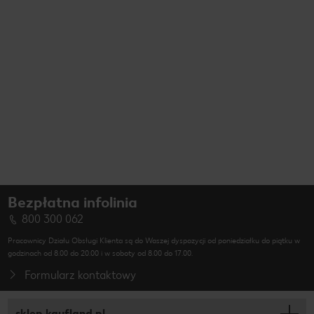
Bezpłatna infolinia
800 300 062
Pracownicy Działu Obsługi Klienta są do Waszej dyspozycji od poniedziałku do piątku w
godzinach od 8.00 do 20.00 i w soboty od 8.00 do 17.00.
Formularz kontaktowy
sklep.kaufland.pl