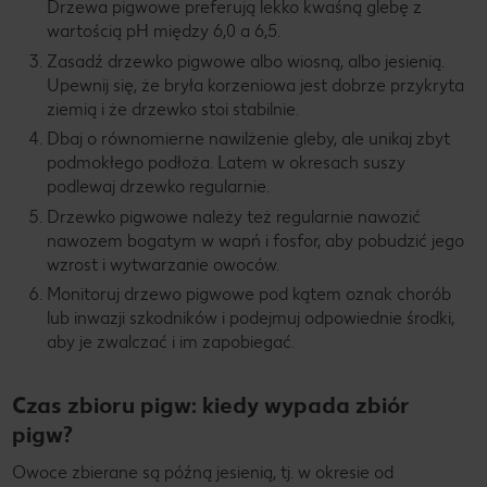
Drzewa pigwowe preferują lekko kwaśną glebę z
wartością pH między 6,0 a 6,5.
Zasadź drzewko pigwowe albo wiosną, albo jesienią.
Upewnij się, że bryła korzeniowa jest dobrze przykryta
ziemią i że drzewko stoi stabilnie.
Dbaj o równomierne nawilżenie gleby, ale unikaj zbyt
podmokłego podłoża. Latem w okresach suszy
podlewaj drzewko regularnie.
Drzewko pigwowe należy też regularnie nawozić
nawozem bogatym w wapń i fosfor, aby pobudzić jego
wzrost i wytwarzanie owoców.
Monitoruj drzewo pigwowe pod kątem oznak chorób
lub inwazji szkodników i podejmuj odpowiednie środki,
aby je zwalczać i im zapobiegać.
Czas zbioru pigw: kiedy wypada zbiór
pigw?
Owoce zbierane są późną jesienią, tj. w okresie od