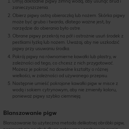
Umyj dokładnie pigwy zimną wodą, aby usunąć brud i
zanieczyszczenia.
Obierz pigwy ostrą obieraczką lub nożem. Skórka pigwy
może być gruba i twarda, dlatego ważne jest, by
narzędzie do obierania było ostre.
Obrane pigwy przekrój na pół i ostrożnie usuń środek z
pestkami łyżką lub nożem. Uważaj, aby nie uszkodzić
pigwy przy usuwaniu środka.
Pokrój pigwy na równomierne kawałki lub plastry, w
zależności od tego, co chcesz z nich przygotować.
Możesz je pokroić na dowolne kształty o różnej
wielkości, w zależności od używanego przepisu.
Następnie umieść pokrojone kawałki pigw w misce z
wodą i sokiem cytrynowym, aby nie zmieniły koloru,
ponieważ pigwy szybko ciemnieją.
Blanszowanie pigw
Blanszowanie to użyteczna metoda delikatnej obróbki pigw,