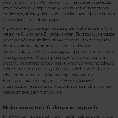
wolnymi rodnikami. Wolne rodniki to niestabilne cząsteczki,
które powstają w organizmie w wyniku zanieczyszczenia
środowiska, stresu, palenia lub niezbilansowanej diety i mogą
powodować stres oksydacyjny.
Pigwy zawierają różnego rodzaju przeciwutleniacze, w tym
witaminę C, witaminę E i beta-karoten. Te przeciwutleniacze
mogą pomóc zneutralizować wolne rodniki i w ten sposób
chronią komórki organizmu przed uszkodzeniem.
Antyoksydacyjne właściwości pigwy są bardzo korzystne dla
naszego zdrowia. Mogą się przyczyniać do wzmacniania
systemu odpornościowego, pozytywnie wpływać na zdrową
skórę oraz zmniejszać ryzyko przewlekłych chorób takich
jak choroby serca i niektóre rodzaje nowotworów.
Przeciwutleniacze mogą mieć również właściwości
przeciwzapalne i pomagać w zapobieganiu problemom ze
wzrokiem związanym z wiekiem.
Niska zawartość fruktozy w pigwach
Pigwy wyróżniają się małą zawartością fruktozy, zwłaszcza