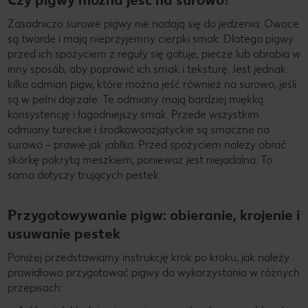
Zasadniczo surowe pigwy nie nadają się do jedzenia. Owoce
są twarde i mają nieprzyjemny cierpki smak. Dlatego pigwy
przed ich spożyciem z reguły się gotuje, piecze lub obrabia w
inny sposób, aby poprawić ich smak i teksturę. Jest jednak
kilka odmian pigw, które można jeść również na surowo, jeśli
są w pełni dojrzałe. Te odmiany mają bardziej miękką
konsystencję i łagodniejszy smak. Przede wszystkim
odmiany tureckie i środkowoazjatyckie są smaczne na
surowo – prawie jak jabłka. Przed spożyciem należy obrać
skórkę pokrytą meszkiem, ponieważ jest niejadalna. To
samo dotyczy trujących pestek.
Przygotowywanie pigw: obieranie, krojenie i
usuwanie pestek
Poniżej przedstawiamy instrukcję krok po kroku, jak należy
prawidłowo przygotować pigwy do wykorzystania w różnych
przepisach: