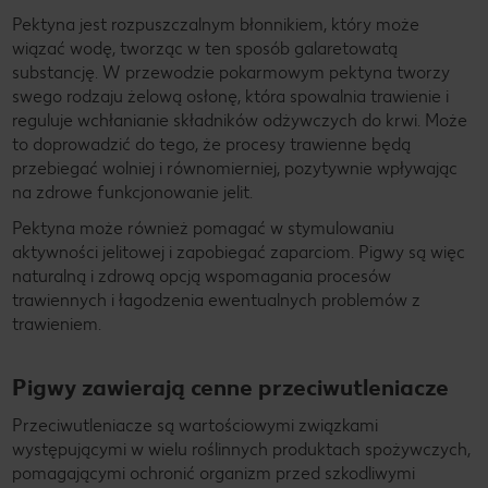
Pektyna jest rozpuszczalnym błonnikiem, który może
wiązać wodę, tworząc w ten sposób galaretowatą
substancję. W przewodzie pokarmowym pektyna tworzy
swego rodzaju żelową osłonę, która spowalnia trawienie i
reguluje wchłanianie składników odżywczych do krwi. Może
to doprowadzić do tego, że procesy trawienne będą
przebiegać wolniej i równomierniej, pozytywnie wpływając
na zdrowe funkcjonowanie jelit.
Pektyna może również pomagać w stymulowaniu
aktywności jelitowej i zapobiegać zaparciom. Pigwy są więc
naturalną i zdrową opcją wspomagania procesów
trawiennych i łagodzenia ewentualnych problemów z
trawieniem.
Pigwy zawierają cenne przeciwutleniacze
Przeciwutleniacze są wartościowymi związkami
występującymi w wielu roślinnych produktach spożywczych,
pomagającymi ochronić organizm przed szkodliwymi