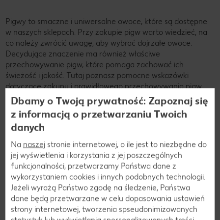
Pigwy to smaczne i uniwersalne owoce, które są dostępne
w naszych sklepach. Przy zakupie pigw warto wiedzieć, na
co należy zwrócić uwagę, aby wybrać dojrzałe owoce.
Decydujące znaczenie ma również właściwe
przechowywanie pigw, które pomaga zachować ich
świeżość i jakość. Tutaj poznasz pomocne wskazówki
dotyczące zakupu i prawidłowego przechowywania pigw.
Dbamy o Twoją prywatność: Zapoznaj się
z informacją o przetwarzaniu Twoich
Gdzie można kupić pigwy?
danych
Pigwy można na przykład kupić w sklepie Kaufland.
Na
naszej
stronie internetowej, o ile jest to niezbędne do
jej wyświetlenia i korzystania z jej poszczególnych
Przechowywanie pigw: w ten sposób będą
funkcjonalności, przetwarzamy Państwa dane z
świeże
wykorzystaniem cookies i innych podobnych technologii.
Jeżeli wyrażą Państwo zgodę na śledzenie, Państwa
Pigwy mają bardzo delikatną skórkę zewnętrzną, dlatego
dane będą przetwarzane w celu dopasowania ustawień
łatwo ulegają uszkodzeniom. Aby przechowywać pigwy w
strony internetowej, tworzenia spseudonimizowanych
optymalny sposób, należy je układać w jednej warstwie. Jeśli
statystyk lub wyświetlania spersonalizowanych treści