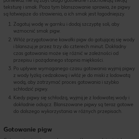
ponieważ nie są zbyt długo gotowane i zachowują swoją
teksturę i smak. Poza tym blanszowanie sprawia, że pigwy
są łatwiejsze do strawienia, a ich smak jest łagodniejszy.
Zagotuj wodę w garnku i dodaj szczyptę soli, aby
wzmocnić smak pigw.
Włóż przygotowane kawałki pigw do gotującej się wody
i blanszuj je przez trzy do czterech minut. Dokładny
czas gotowania może się różnić w zależności od
przepisu i pożądanego stopnia miękkości.
Po upływie wymaganego czasu gotowania wyjmij pigwy
z wody łyżką cedzakową i włóż je do miski z lodowatą
wodą, aby zatrzymać proces gotowania i szybko
schłodzić pigwy.
Kiedy pigwy się schłodzą, wyjmij je z lodowatej wody i
dokładnie odsącz. Blanszowane pigwy są teraz gotowe
do dalszego wykorzystania w różnych przepisach.
Gotowanie pigw