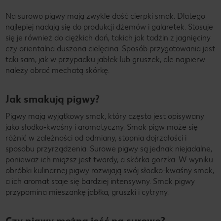
Na surowo pigwy mają zwykle dość cierpki smak. Dlatego
najlepiej nadają się do produkcji dżemów i galaretek. Stosuje
się je również do ciężkich dań, takich jak tadżin z jagnięciny
czy orientalna duszona cielęcina. Sposób przygotowania jest
taki sam, jak w przypadku jabłek lub gruszek, ale najpierw
należy obrać mechatą skórkę.
Jak smakują pigwy?
Pigwy mają wyjątkowy smak, który często jest opisywany
jako słodko-kwaśny i aromatyczny. Smak pigw może się
różnić w zależności od odmiany, stopnia dojrzałości i
sposobu przyrządzenia. Surowe pigwy są jednak niejadalne,
ponieważ ich miąższ jest twardy, a skórka gorzka. W wyniku
obróbki kulinarnej pigwy rozwijają swój słodko-kwaśny smak,
a ich aromat staje się bardziej intensywny. Smak pigwy
przypomina mieszankę jabłka, gruszki i cytryny.
Czy pigwy można jeść na surowo?