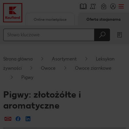
Online marketplace
Oferta stacjonarna
Przejdź do
Główna treść
Stopka
Strona główna
Asortyment
Leksykon
Pływający pasek boczny
żywności
Owoce
Owoce ziarnkowe
Pigwy
Pigwy: złotożółte i
aromatyczne
Prześlij e-mailem
Udostępnij na Facebooku