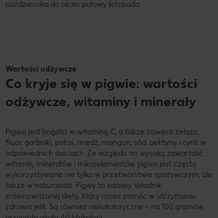
października do około połowy listopada.
Wartości odżywcze
Co kryje się w pigwie: wartości
odżywcze, witaminy i minerały
Pigwa jest bogata w witaminę C, a także zawiera żelazo,
fluor, garbniki, potas, miedź, mangan, sód, pektyny i cynk w
odpowiednich ilościach. Ze względu na wysoką zawartość
witamin, minerałów i mikroelementów pigwa jest często
wykorzystywana nie tylko w przetwórstwie spożywczym, ale
także w naturopatii. Pigwy to zdrowy składnik
zrównoważonej diety, który może pomóc w utrzymaniu
zdrowia jelit. Są również niskokaloryczne – na 100 gramów
przypada około 40 kilokalorii.