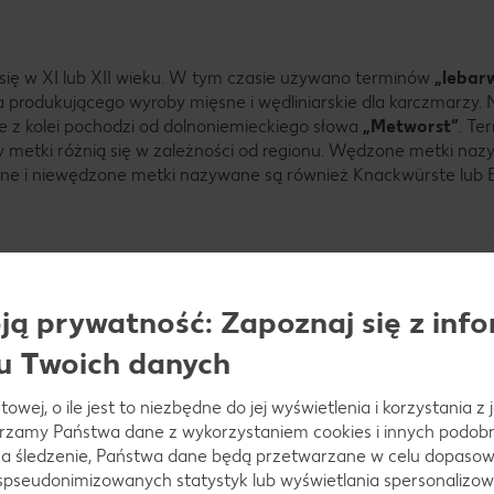
 się w XI lub XII wieku. W tym czasie używano terminów
„lebar
ka produkującego wyroby mięsne i wędliniarskie dla karczmarzy.
e z kolei pochodzi od dolnoniemieckiego słowa
„Metworst”
. Te
y metki różnią się w zależności od regionu. Wędzone metki na
ne i niewędzone metki nazywane są również Knackwürste lub B
ą prywatność: Zapoznaj się z info
u Twoich danych
towej, o ile jest to niezbędne do jej wyświetlenia i korzystania z
arzamy Państwa dane z wykorzystaniem cookies i innych podobny
a śledzenie, Państwa dane będą przetwarzane w celu dopasow
 spseudonimizowanych statystyk lub wyświetlania spersonalizow