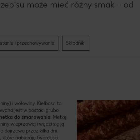
rzepisu może mieć różny smak – od
stanie i przechowywanie
Składniki
iny) i wołowiny. Kiełbasa ta
owana jest w postaci grubo
metka do smarowania
. Metkę
iny wieprzowej i wędzi się ją
e dojrzewa przez kilka dni.
 które nabierają twardości