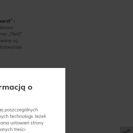
wurst”
i
 Nazwa
rmin „Mett”
zywane są
ratwürste.
rmacją o
 jej poszczególnych
ch technologii. Jeżeli
ania ustawień strony
anych treści