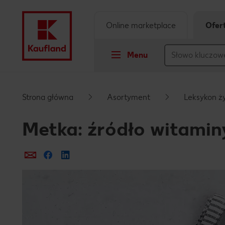
Online marketplace
Ofer
Menu
Przejdź do
Strona główna
Asortyment
Leksykon ż
Główna treść
Metka: źródło witamin
Stopka
Prześlij e-mailem
Udostępnij na Facebooku
Pływający pasek boczny