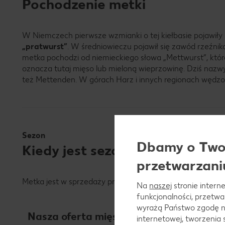
Pochodzenie metki
W Niemczech pierwsze wzmianki o tej kiełbasie pojawiły
„pratwurst”
. W średniowieczu pojawił się zawód rzeźni
metka pochodzi od niemieckiego słowa „Mettwurst”, któr
oznacza tutaj mięso lub mieloną wieprzowinę. Dziś nazw
też Mettenden. W górach Harz i innych regionach wędzo
Sezon
Dbamy o Twoj
Kiedy jest sezon na metkę?
przetwarzani
Metka jest w sprzedaży przez cały rok.
Na
naszej
stronie interne
funkcjonalności, przetw
wyrażą Państwo zgodę n
Nasza oferta mięs i wędlin
internetowej, tworzenia