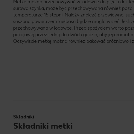
Metkę można przechowywać w lodówce do pięciu dni. Jed
surowa szynka, może być przechowywana również poza
temperaturze 15 stopni. Należy znaleźć przewiewne, suc
suszona powietrzem kiełbasa będzie mogła wisieć. Jeśli 
przechowywana w lodówce. Przed spożyciem warto poz
pokojowej przez jedną do dwóch godzin, aby jej aromat mó
Oczywiście metkę można również pakować próżniowo i 
Składniki
Składniki metki