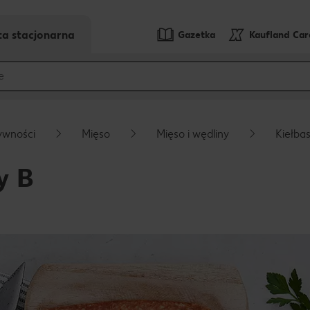
ta stacjonarna
Gazetka
Kaufland Ca
ywności
Mięso
Mięso i wędliny
Kiełba
y B