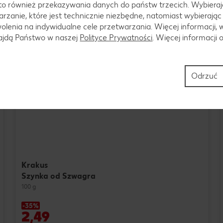
to również przekazywania danych do państw trzecich. Wybieraj
rzanie, które jest technicznie niezbędne, natomiast wybierając
lenia na indywidualne cele przetwarzania. Więcej informacji, 
najdą Państwo w naszej
Polityce Prywatności
. Więcej informacji 
Odrzuć
Krakus
Szynka od Szwagra
100 g
-35%
2,49