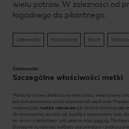
wielu potraw. W zależności od p
łagodnego do pikantnego.
Ciekawostki
Pochodzenie
Sezon
Wykorzy
Ciekawostki
Szczególne właściwości metki
Metka to surowa kiełbasa wytwarzana z wieprzowiny (słon
jest konserwowana przez suszenie lub wędzenie. Produk
mielonej jako
metka cebulowa
lub drobno mielonej jako
do smarowania wyrabia się zwykle z wieprzowiny oraz słon
na zimno z dodatkiem soli, pieprzu oraz
papryki
. Następni
Dostępne są również kiełbasy dojrzewające i podsuszane,