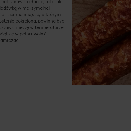
nak surowa kiełbasa, taka jak
 lodówką w maksymalnej
he i ciemne miejsce, w którym
zostanie pokrojona, powinna być
ostawić metkę w temperaturze
gł się w pełni uwolnić.
zamrażać.