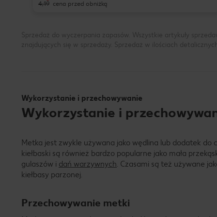
4,19
cena przed obniżką
Sprzedaż do wyczerpania zapasów. Wszystkie artykuły sprzeda
znajdujących się w sprzedaży. Sprzedaż w ilościach detalicznyc
Wykorzystanie i przechowywanie
Wykorzystanie i przechowywan
Metka jest zwykle używana jako wędlina lub dodatek do 
kiełbaski są również bardzo popularne jako mała przekąs
gulaszów i
dań warzywnych
. Czasami są też używane jak
kiełbasy parzonej.
Przechowywanie metki