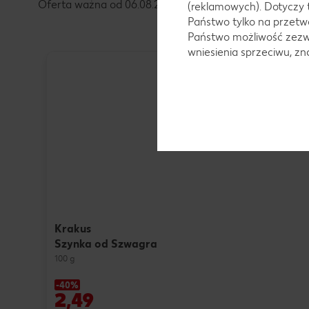
Oferta ważna od 06.08.2026 do 11.08.2026
(reklamowych). Dotyczy 
Państwo tylko na przetwa
Państwo możliwość zezwo
wniesienia sprzeciwu, z
Krakus
Szynka od Szwagra
100 g
-40%
2,49