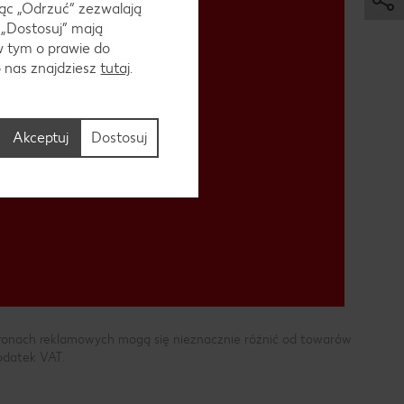
ąc „Odrzuć“ zezwalają
 „Dostosuj” mają
w tym o prawie do
o nas znajdziesz
tutaj
.
Akceptuj
Dostosuj
Pokaż całą ofertę
tronach reklamowych mogą się nieznacznie różnić od towarów
podatek VAT.