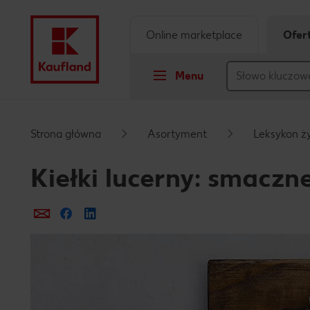
Online marketplace
Ofer
Menu
Przejdź do
Strona główna
Asortyment
Leksykon ż
Główna treść
Kiełki lucerny: smaczn
Stopka
Prześlij e-mailem
Udostępnij na Facebooku
Pływający pasek boczny