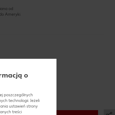
wiana od
 do Ameryki.
rmacją o
 jej poszczególnych
ch technologii. Jeżeli
ania ustawień strony
anych treści