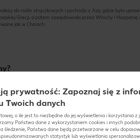
ależy do roślin strączkowych i pochodzi z Azji, gdzie była upra
uropejskiej Grecji, a potem zawędrowała przez Włochy i Hiszpanię
żywane jak w Chinach.
ny?
ą prywatność: Zapoznaj się z info
u Twoich danych
towej, o ile jest to niezbędne do jej wyświetlenia i korzystania z
arzamy Państwa dane z wykorzystaniem cookies i innych podobny
a śledzenie, Państwa dane będą przetwarzane w celu dopasow
 spseudonimizowanych statystyk lub wyświetlania spersonalizow