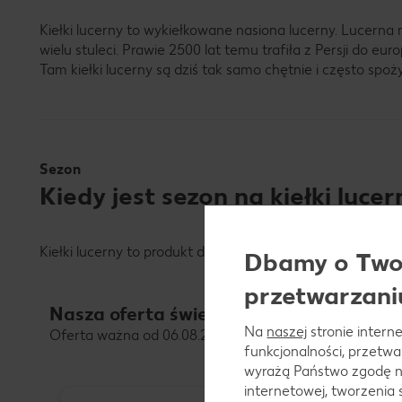
Kiełki lucerny to wykiełkowane nasiona lucerny. Lucerna n
wielu stuleci. Prawie 2500 lat temu trafiła z Persji do e
Tam kiełki lucerny są dziś tak samo chętnie i często spo
Sezon
Kiedy jest sezon na kiełki lucer
Kiełki lucerny to produkt dostępny przez cały rok.
Dbamy o Twoj
przetwarzani
Nasza oferta świeżych warzyw
Na
naszej
stronie interne
Oferta ważna od 06.08.2026 do 08.08.2026
funkcjonalności, przetw
wyrażą Państwo zgodę n
internetowej, tworzenia