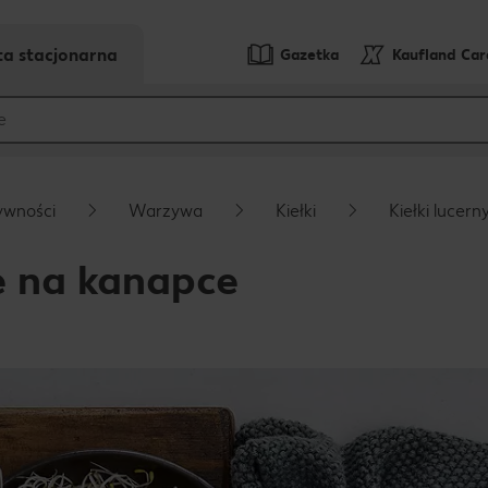
ta stacjonarna
Gazetka
Kaufland Ca
ywności
Warzywa
Kiełki
Kiełki lucern
e na kanapce