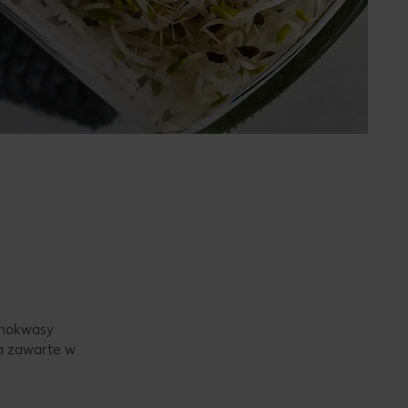
minokwasy
 a zawarte w