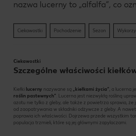
nazwa lucerny to „alfalfa”, co o
Ciekawostki
Pochodzenie
Sezon
Wykorzy
Ciekawostki
Szczególne właściwości kiełkó
Kiełki
lucerny
nazywane są
„kiełkami życia”
, a lucerna 
roślin pastewnych”
. Lucerna jest niezwykłą rośliną upra
azotu nie tylko z gleby, ale także z powietrza sprawia, że
od zaopatrywania w składniki odżywcze z gleby. A nawet
poprawia ich właściwości. Dojrzewa przede wszystkim ta
populacja trzmieli, które są jej głównymi zapylaczami.