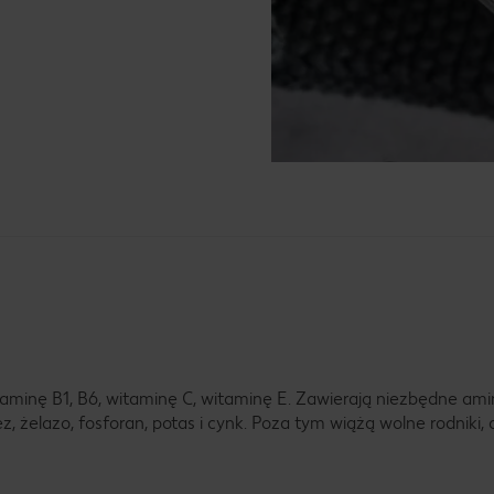
witaminę B1, B6, witaminę C, witaminę E. Zawierają niezbędne a
ez, żelazo, fosforan, potas i cynk. Poza tym wiążą wolne rodniki,