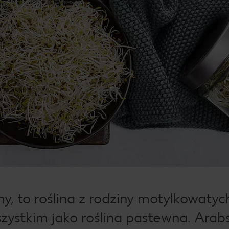
y, to roślina z rodziny motylkowatych
szystkim jako roślina pastewna. Arab