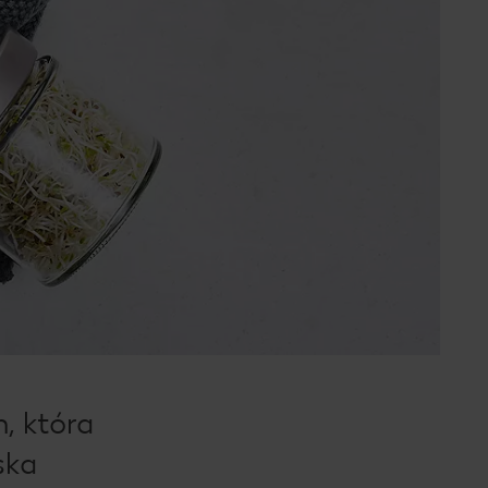
, która
ska