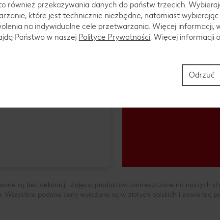
to również przekazywania danych do państw trzecich. Wybieraj
rzanie, które jest technicznie niezbędne, natomiast wybierając
lenia na indywidualne cele przetwarzania. Więcej informacji, 
najdą Państwo w naszej
Polityce Prywatności
. Więcej informacji 
Odrzuć
wane są bez dekoracji. Zdjęcia produktów zamieszczone na naszych s
h. Wszystkie podane ceny wyrażone są w złotych polskich i zawierają 