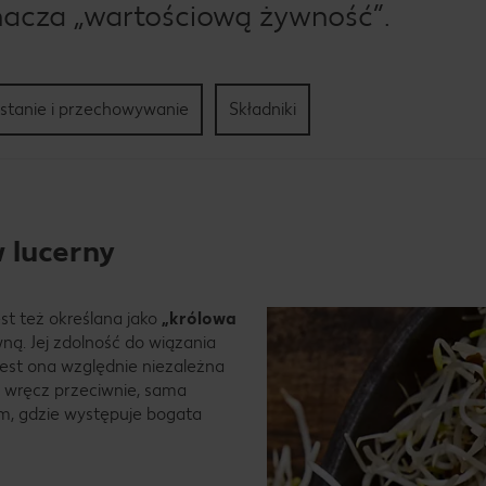
znacza „wartościową żywność”.
stanie i przechowywanie
Składniki
w lucerny
jest też określana jako
„królowa
wną. Jej zdolność do wiązania
 jest ona względnie niezależna
 wręcz przeciwnie, sama
m, gdzie występuje bogata