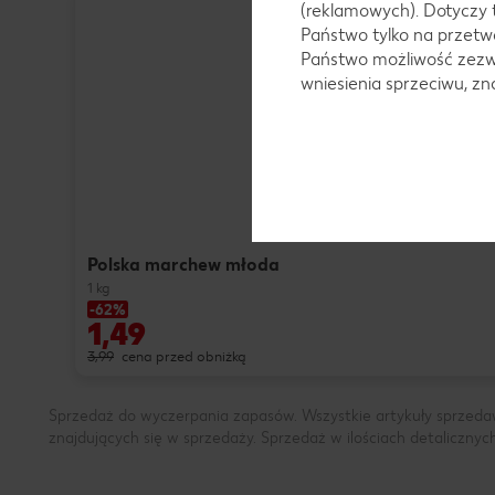
(reklamowych). Dotyczy 
Państwo tylko na przetwa
Państwo możliwość zezwo
wniesienia sprzeciwu, z
Polska marchew młoda
1 kg
-62%
1,49
3,99
cena przed obniżką
Sprzedaż do wyczerpania zapasów. Wszystkie artykuły sprzeda
znajdujących się w sprzedaży. Sprzedaż w ilościach detalicznyc