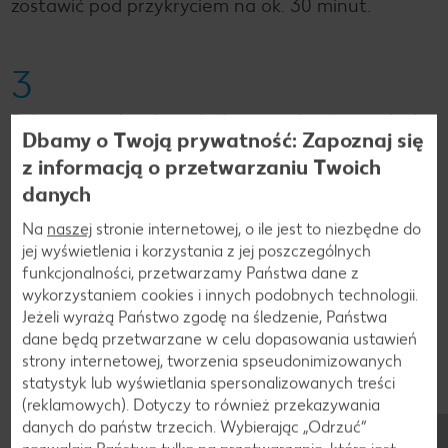
zostawić pod przykryciem na ok. 30 minut.
3
Pokrojoną w kostkę polędwicę nadziać na gałązki
Dbamy o Twoją prywatność: Zapoznaj się
rozmarynu, przyprawić. Pozostałą oliwę rozgrzać,
z informacją o przetwarzaniu Twoich
smażyć mięso przez 8-10 minut.
danych
Na
naszej
stronie internetowej, o ile jest to niezbędne do
4
jej wyświetlenia i korzystania z jej poszczególnych
funkcjonalności, przetwarzamy Państwa dane z
Do risotta dodać parmezan, sok z cytryny i
wykorzystaniem cookies i innych podobnych technologii.
tymianek, doprawić do smaku.
Jeżeli wyrażą Państwo zgodę na śledzenie, Państwa
dane będą przetwarzane w celu dopasowania ustawień
strony internetowej, tworzenia spseudonimizowanych
statystyk lub wyświetlania spersonalizowanych treści
Wróć
(reklamowych). Dotyczy to również przekazywania
danych do państw trzecich. Wybierając „Odrzuć“