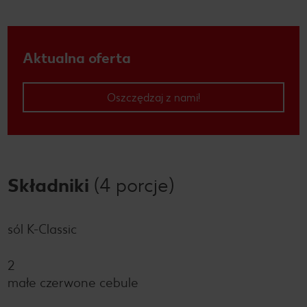
Aktualna oferta
Oszczędzaj z nami!
Składniki
(4 porcje)
sól K-Classic
2
małe czerwone cebule