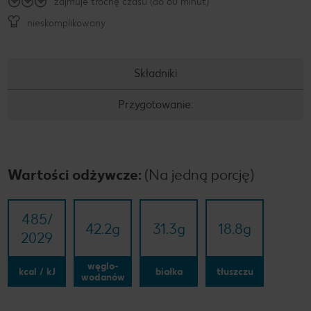
zajmuje trochę czasu (do 60 minut)
nieskomplikowany
Składniki
Przygotowanie:
Wartości odżywcze:
(Na jedną porcję)
485/​
42.2
g
31.3
g
18.8
g
2029
węglo-
kcal / kJ
białka
tłuszczu
wodanów