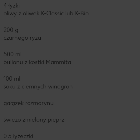
4 łyżki
oliwy z oliwek K-Classic lub K-Bio
200 g
czarnego ryżu
500 ml
bulionu z kostki Mammita
100 ml
soku z ciemnych winogron
gałązek rozmarynu
świeżo zmielony pieprz
0.5 łyżeczki