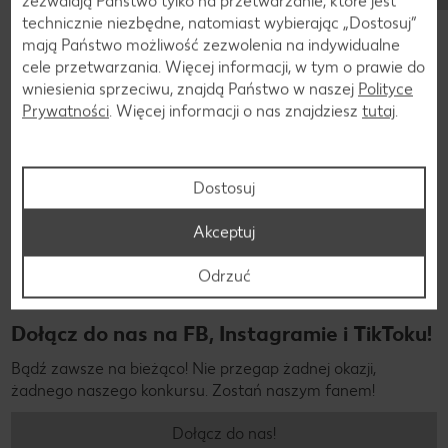
zezwalają Państwo tylko na przetwarzanie, które jest
technicznie niezbędne, natomiast wybierając „Dostosuj”
mają Państwo możliwość zezwolenia na indywidualne
Jesteśmy w mediach społeczniościowych!
cele przetwarzania. Więcej informacji, w tym o prawie do
wniesienia sprzeciwu, znajdą Państwo w naszej
Polityce
Prywatności
. Więcej informacji o nas znajdziesz
tutaj
.
Dostosuj
Akceptuj
Odrzuć
Dołącz do nas na FB, Instagramie i TikToku!
Bądź zawsze na bieżąco! Nie przegap żadnej okazji,
żadnego naszego konkursu. Zostań naszym fanem!
Dołącz do nas!