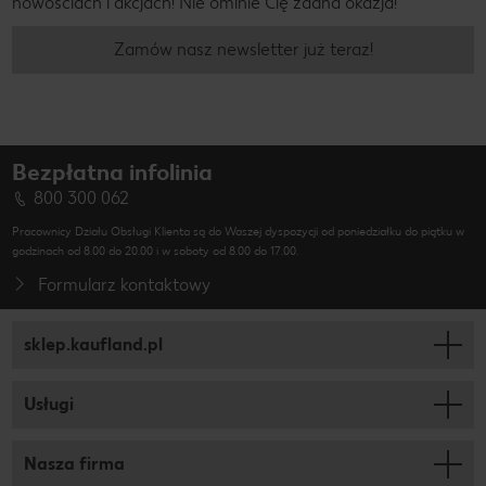
nowościach i akcjach! Nie ominie Cię żadna okazja!
Zamów nasz newsletter już teraz!
Bezpłatna infolinia
800 300 062
Pracownicy Działu Obsługi Klienta są do Waszej dyspozycji od poniedziałku do piątku w
godzinach od 8.00 do 20.00 i w soboty od 8.00 do 17.00.
Formularz kontaktowy
sklep.kaufland.pl
Usługi
Nasza firma