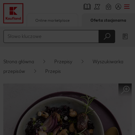
Online marketplace
Oferta stacjonarna
Przejdź do
Główna treść
Stopka
Strona główna
Przepisy
Wyszukiwarka
Pływający pasek boczny
przepisów
Przepis