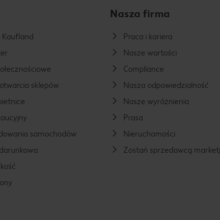
Nasza firma
a Kaufland
Praca i kariera
er
Nasze wartości
połecznościowe
Compliance
otwarcia sklepów
Nasza odpowiedzialność
ietnice
Nasze wyróżnienia
aucyjny
Prasa
ładowania samochodów
Nieruchomości
odarunkowa
Zostań sprzedawcą market
kość
rony