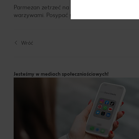
Parmezan zetrzeć na tarce. Risotto wymieszać 
warzywami. Posypać startym parmezanem. Można
Wróć
Jesteśmy w mediach społeczniościowych!