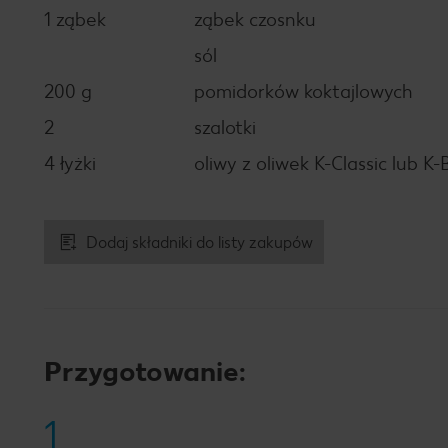
1 ząbek
ząbek czosnku
sól
200 g
pomidorków koktajlowych
2
szalotki
4 łyżki
oliwy z oliwek K-Classic lub K-
Dodaj składniki do listy zakupów
Przygotowanie:
1