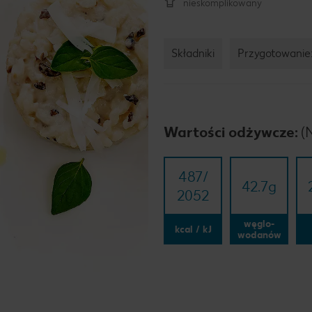
nieskomplikowany
Składniki
Przygotowanie
Wartości odżywcze:
(
487/​
42.7
g
2052
węglo-
kcal / kJ
wodanów