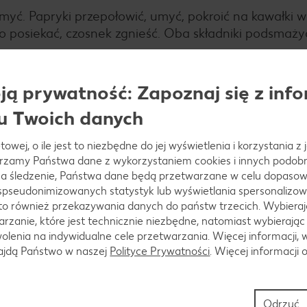
myć. Papryki przepołowić, umyć, pokroić na kawałki w 
no posiekać, czosnek zgnieść. Oba składniki podsmaży
ą prywatność: Zapoznaj się z info
u Twoich danych
. Wlać wino i 600 ml zimnej wody, dokładnie wymiesza
krycia 15–17 minut, od czasu do czasu mieszając.
towej, o ile jest to niezbędne do jej wyświetlenia i korzystania z
arzamy Państwa dane z wykorzystaniem cookies i innych podobny
a śledzenie, Państwa dane będą przetwarzane w celu dopasow
 spseudonimizowanych statystyk lub wyświetlania spersonalizow
to również przekazywania danych do państw trzecich. Wybieraj
rzanie, które jest technicznie niezbędne, natomiast wybierając
anej oliwy ok. 5–8 minut, następnie doprawić solą, pi
lenia na indywidualne cele przetwarzania. Więcej informacji, 
ej oliwie ok. 3–5 minut, doprawić pesto, solą i piep
najdą Państwo w naszej
Polityce Prywatności
. Więcej informacji 
Odrzuć