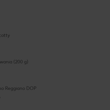
cotty
owania (200 g)
ano Reggiano DOP
o