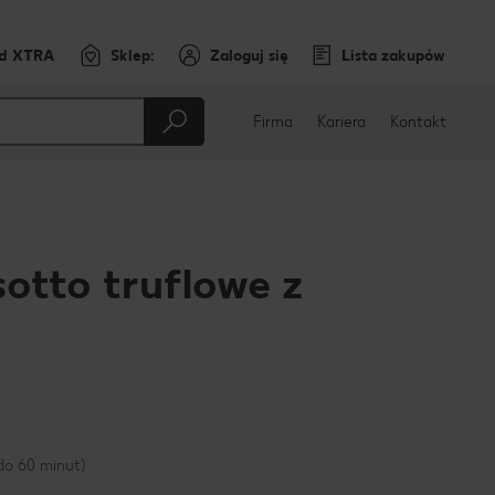
rd XTRA
Sklep:
Zaloguj się
Lista zakupów
Firma
Kariera
Kontakt
otto truflowe z
cebooku
do 60 minut)