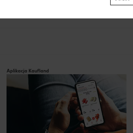
z masłem solonym. Wyłożyć na talerze razem z krewe
 udekorować listkami bazylii.
Aplikacja Kaufland