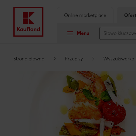
Online marketplace
Ofer
Menu
Przejdź do
Strona główna
Przepisy
Wyszukiwarka 
Główna treść
Stopka
Pływający pasek boczny