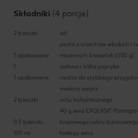
Składniki
(4 porcje)
2 łyżeczki
sól
pesto z orzechów włoskich i ri
1 opakowanie
mrożonych krewetek (500 g)
1
zielona i żółta papryka
1 opakowanie
risotto do szybkiego przygot
mielony pieprz
2 łyżeczki
octu balsamicznego
40 g sera EXQUISIT Parmigi
0.5 łyżeczki
brązowego cukru trzcinoweg
100 ml
białego wina