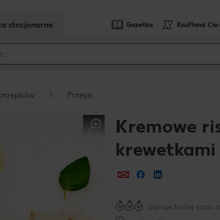
ta stacjonarna
Gazetka
Kaufland Ca
przepisów
Przepis
Kremowe ris
krewetkami
Prześlij e-mailem
Udostępnij na Fa
zajmuje trochę czasu (