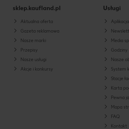
sklep.kaufland.pl
Usługi
Aktualna oferta
Aplikacj
Gazeta reklamowa
Newslett
Nasze marki
Media s
Przepisy
Godziny 
Nasze usługi
Nasze ob
Akcje i konkursy
System k
Stacje 
Karta p
Pewna ja
Mapa st
FAQ
Kontakt