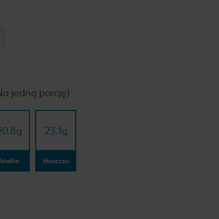
:
Na jedną porcję)
20.8
g
23.1
g
białka
tłuszczu