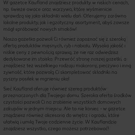
W gazetce Kaufland znajdziesz produkty w niskich cenach,
np. świeże owoce oraz warzywa, które wyśmienicie
sprawdzą się jako składniki wielu dań. Oferujemy zarówno
lokalne produkty, jak i egzotyczny asortyment, abyś zawsze
mógł spróbować nowych smaków!
Nasza gazetka pozwoli Ci również zapoznać się z szeroką
ofertą produktów mięsnych, ryb i nabiału. Wysoka jakość i
niskie ceny z pewnością sprawią, że nie raz odwiedzisz
dedykowane im stoiska. Przewróć stronę naszej gazetki, a
znajdziesz też wszelkiego rodzaju makarony, pieczywo i inną
żywność, które pozwolą Ci skompletować składniki na
pyszny posiłek w mgnieniu oka!
Sieć Kaufland oferuje również szereg produktów
przeznaczonych dla Twojego domu. Szeroka oferta środków
czystości pozwoli Ci na zrobienie wszystkich domowych
zakupów w jednym miejscu. Ale to nie koniec - w gazetce
znajdziesz również akcesoria do wnętrz i ogrodu, które
ułatwią i umilą Twoje codzienne życie. W Kauflandzie
znajdziesz wszystko, czego możesz potrzebować!