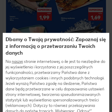
Dbamy o Twoją prywatność: Zapoznaj się
z informacją o przetwarzaniu Twoich
danych
Na
naszej
stronie internetowej, o ile jest to niezbędne do
jej wyświetlenia i korzystania z jej poszczególnych
funkcjonalności, przetwarzamy Państwa dane z
wykorzystaniem cookies i innych podobnych technologii.
06.08.2026 - 11.08.2026
Jeżeli wyrażą Państwo zgodę na śledzenie, Państwa
dane będą przetwarzane w celu dopasowania ustawień
Ryby z naszej lady
strony internetowej, tworzenia spseudonimizowanych
statystyk lub wyświetlania spersonalizowanych treści
Zobacz gazetkę
(reklamowych). Dotyczy to również przekazywania
danych do państw trzecich. Wybierając „Odrzuć“