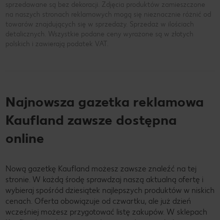
sprzedawane są bez dekoracji. Zdjęcia produktów zamieszczone
na naszych stronach reklamowych mogą się nieznacznie różnić od
towarów znajdujących się w sprzedaży. Sprzedaż w ilościach
detalicznych. Wszystkie podane ceny wyrażone są w złotych
polskich i zawierają podatek VAT.
Najnowsza gazetka reklamowa
Kaufland zawsze dostępna
online
Nową gazetkę Kaufland możesz zawsze znaleźć na tej
stronie. W każdą środę sprawdzaj naszą aktualną ofertę i
wybieraj spośród dziesiątek najlepszych produktów w niskich
cenach. Oferta obowiązuje od czwartku, ale już dzień
wcześniej możesz przygotować listę zakupów. W sklepach