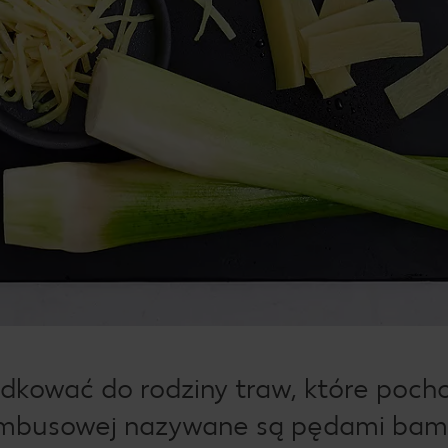
kować do rodziny traw, które poch
bambusowej nazywane są pędami bam