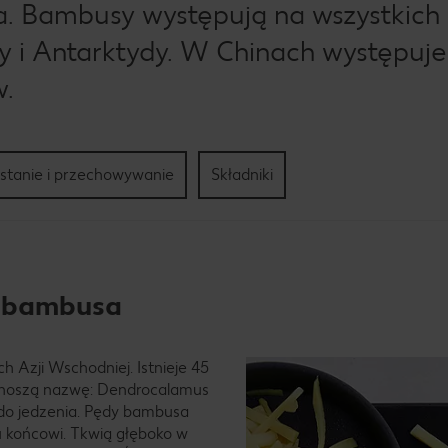
. Bambusy występują na wszystkich
y i Antarktydy. W Chinach występuj
w.
stanie i przechowywanie
Składniki
w bambusa
 Azji Wschodniej. Istnieje 45
y noszą nazwę: Dendrocalamus
ę do jedzenia. Pędy bambusa
u końcowi. Tkwią głęboko w