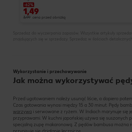
-62%
1,49
3,99
cena przed obniżką
Sprzedaż do wyczerpania zapasów. Wszystkie artykuły sprzeda
znajdujących się w sprzedaży. Sprzedaż w ilościach detalicznyc
Wykorzystanie i przechowywanie
Jak można wykorzystywać pędy
Przed ugotowaniem należy usunąć liście, a dopiero potem
Czas gotowania wynosi między 15 a 30 minut. Pędy bam
warzywa
i serwowane z ryżem. W Indiach marynuje się je
przyprawami. W kuchni japońskiej używa się suszonych
specjalną zupę makaronową. Z pędów bambusa można rob
przypisuje się działanie lecznicze.