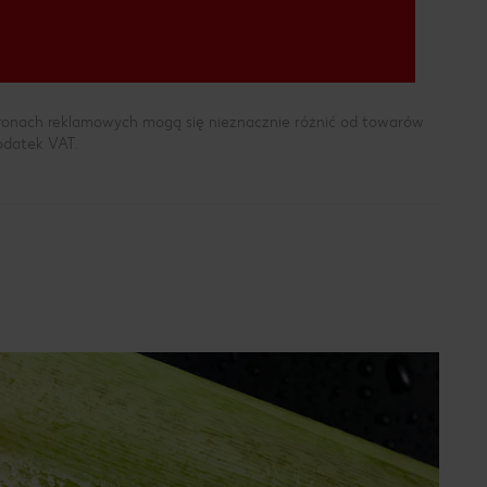
tronach reklamowych mogą się nieznacznie różnić od towarów
podatek VAT.