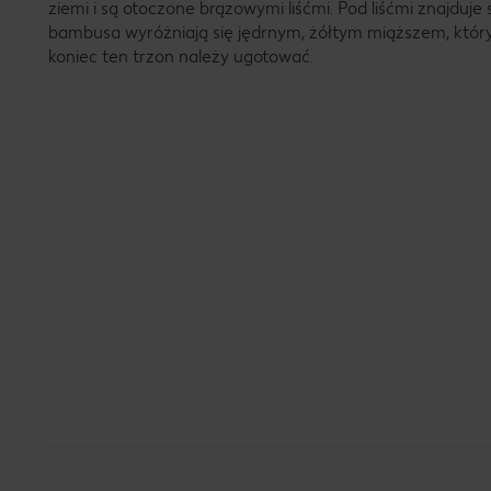
ziemi i są otoczone brązowymi liśćmi. Pod liśćmi znajduje
bambusa wyróżniają się jędrnym, żółtym miąższem, który
koniec ten trzon należy ugotować.