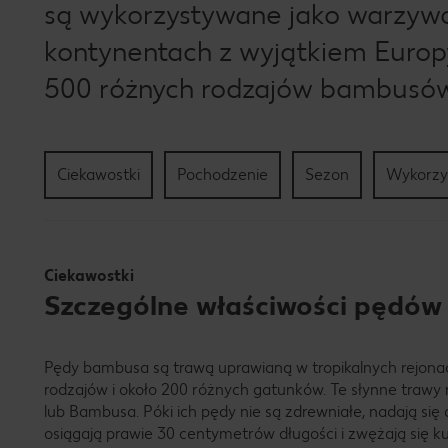
są wykorzystywane jako warzywa
kontynentach z wyjątkiem Europ
500 różnych rodzajów bambusó
Ciekawostki
Pochodzenie
Sezon
Wykorzy
Ciekawostki
Szczególne właściwości pędó
Pędy bambusa są trawą uprawianą w tropikalnych rejonach
rodzajów i około 200 różnych gatunków. Te słynne traw
lub Bambusa. Póki ich pędy nie są zdrewniałe, nadają si
osiągają prawie 30 centymetrów długości i zwężają się k