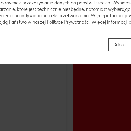
to również przekazywania danych do państw trzecich. Wybieraj
rzanie, które jest technicznie niezbędne, natomiast wybierając
lenia na indywidualne cele przetwarzania. Więcej informacji, 
najdą Państwo w naszej
Polityce Prywatności
. Więcej informacji 
Odrzuć