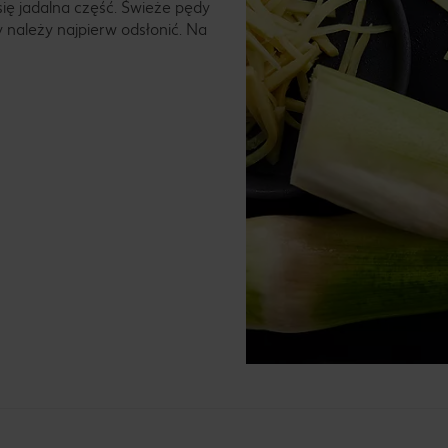
 się jadalna część. Świeże pędy
 należy najpierw odsłonić. Na