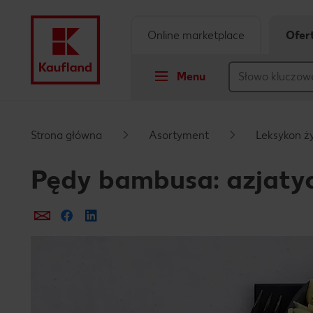
Online marketplace
Ofer
Menu
Przejdź do
Strona główna
Asortyment
Leksykon ż
Główna treść
Pędy bambusa: azjatyc
Stopka
Prześlij e-mailem
Udostępnij na Facebooku
Pływający pasek boczny