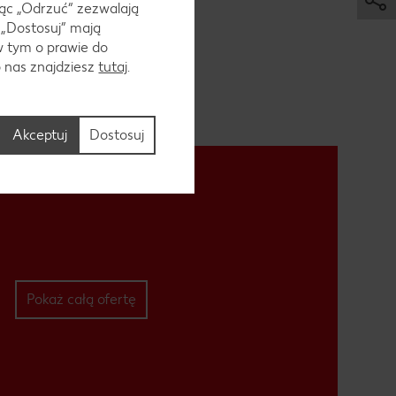
ąc „Odrzuć“ zezwalają
 „Dostosuj” mają
w tym o prawie do
o nas znajdziesz
tutaj
.
Akceptuj
Dostosuj
Pokaż całą ofertę