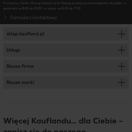
Pracownicy Działu Obsługi Klienta są do Waszej dyspozycji od poniedziałku do piątku w
godzinach od 8.00 do 20.00 i w soboty od 8.00 do 17.00.
Formularz kontaktowy
sklep.kaufland.pl
Usługi
Nasza firma
Nasze marki
Więcej Kauflandu… dla Ciebie –
zapisz się do naszego