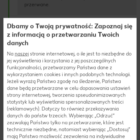
przerwane.
Dbamy o Twoją prywatność: Zapoznaj się
Koniec ładowania
z informacją o przetwarzaniu Twoich
6
danych
Po zakończonym procesie ładowania nastąpi
rozliczenie płatności za ładowanie. W
Na
naszej
stronie internetowej, o ile jest to niezbędne do
przypadku niepełnego zużycia
jej wyświetlenia i korzystania z jej poszczególnych
zarezerwowanych środków nastąpi zwrot na
funkcjonalności, przetwarzamy Państwa dane z
kartę, z której dokonano preautoryzacji.
wykorzystaniem cookies i innych podobnych technologii.
Jeżeli wyrażą Państwo zgodę na śledzenie, Państwa
dane będą przetwarzane w celu dopasowania ustawień
strony internetowej, tworzenia spseudonimizowanych
Zakończenie płatności
7
statystyk lub wyświetlania spersonalizowanych treści
Po dokonaniu płatności wyjmij złącze z pojazdu
(reklamowych). Dotyczy to również przekazywania
i odłóż je do gniazda odkładczego.
danych do państw trzecich. Wybierając „Odrzuć“
zezwalają Państwo tylko na przetwarzanie, które jest
technicznie niezbędne, natomiast wybierając „Dostosuj”
mają Państwo możliwość zezwolenia na indywidualne