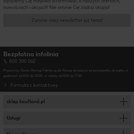
Będziemy Cię mejlowo informować o naszych ofertach,
nowościach i akcjach! Nie ominie Cię żadna okazja!
Zamów nasz newsletter już teraz!
Bezpłatna infolinia
800 300 062
Pracownicy Działu Obsługi Klienta są do Waszej dyspozycji od poniedziałku do piątku w
godzinach od 8.00 do 20.00 i w soboty od 8.00 do 17.00.
Formularz kontaktowy
sklep.kaufland.pl
Usługi