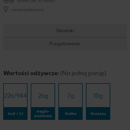
szybko (do 30 minut)
nieskomplikowany
Składniki
Przygotowanie:
Wartości odżywcze:
(Na jedną porcję)
226/​944
26
g
7
g
10
g
węglo-
kcal / kJ
białka
tłuszczu
wodanów