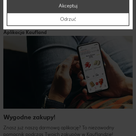
Dołącz do nas!
Akceptuj
Odrzuć
Aplikacja Kaufland
Wygodne zakupy!
Znasz już naszą darmową aplikację? To niezawodny
pomocnik podczas Twoich zakupów w Kauflandzie!