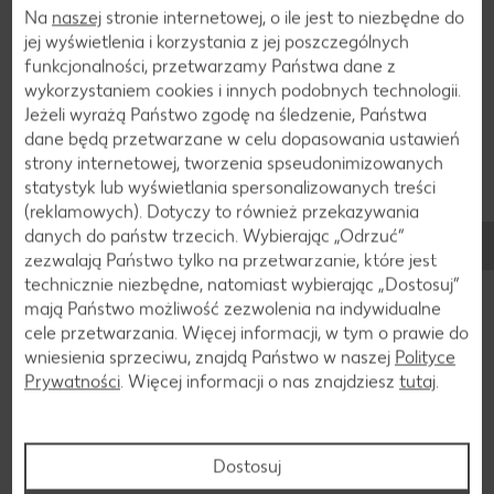
Na
naszej
stronie internetowej, o ile jest to niezbędne do
jej wyświetlenia i korzystania z jej poszczególnych
funkcjonalności, przetwarzamy Państwa dane z
Jesteśmy w mediach społeczniościowych!
wykorzystaniem cookies i innych podobnych technologii.
Jeżeli wyrażą Państwo zgodę na śledzenie, Państwa
dane będą przetwarzane w celu dopasowania ustawień
strony internetowej, tworzenia spseudonimizowanych
statystyk lub wyświetlania spersonalizowanych treści
(reklamowych). Dotyczy to również przekazywania
danych do państw trzecich. Wybierając „Odrzuć“
zezwalają Państwo tylko na przetwarzanie, które jest
technicznie niezbędne, natomiast wybierając „Dostosuj”
mają Państwo możliwość zezwolenia na indywidualne
cele przetwarzania. Więcej informacji, w tym o prawie do
wniesienia sprzeciwu, znajdą Państwo w naszej
Polityce
Prywatności
. Więcej informacji o nas znajdziesz
tutaj
.
Dołącz do nas na FB, Instagramie i TikToku!
Bądź zawsze na bieżąco! Nie przegap żadnej okazji,
żadnego naszego konkursu. Zostań naszym fanem!
Dostosuj