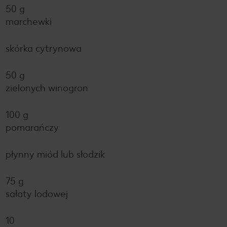
50 g
marchewki
skórka cytrynowa
50 g
zielonych winogron
100 g
pomarańczy
płynny miód lub słodzik
75 g
sałaty lodowej
10