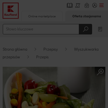
Online marketplace
Oferta stacjonarna
Przejdź do
Główna treść
Stopka
Strona główna
Przepisy
Wyszukiwarka
Pływający pasek boczny
przepisów
Przepis