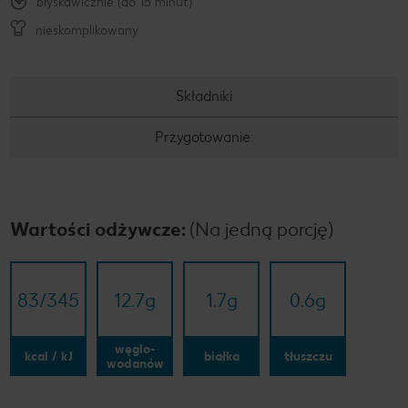
błyskawicznie (do 15 minut)
nieskomplikowany
Składniki
Przygotowanie:
Wartości odżywcze:
(Na jedną porcję)
83/​345
12.7
g
1.7
g
0.6
g
węglo-
kcal / kJ
białka
tłuszczu
wodanów