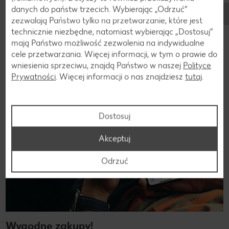
danych do państw trzecich. Wybierając „Odrzuć“
żadnego naszego konkursu. Zostań naszym fanem!
zezwalają Państwo tylko na przetwarzanie, które jest
technicznie niezbędne, natomiast wybierając „Dostosuj”
Dołącz do nas!
mają Państwo możliwość zezwolenia na indywidualne
cele przetwarzania. Więcej informacji, w tym o prawie do
wniesienia sprzeciwu, znajdą Państwo w naszej
Polityce
Prywatności
. Więcej informacji o nas znajdziesz
tutaj
.
Aplikacja Kaufland
Dostosuj
Akceptuj
Odrzuć
Wygodne zakupy!