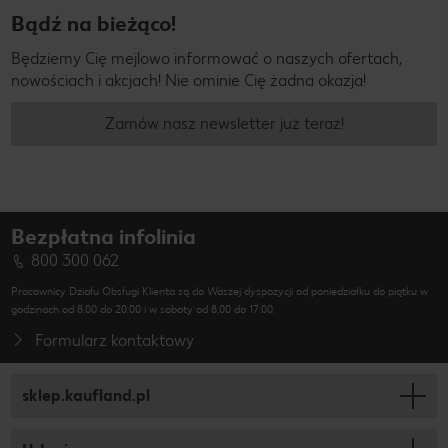
Bądź na bieżąco!
Będziemy Cię mejlowo informować o naszych ofertach,
nowościach i akcjach! Nie ominie Cię żadna okazja!
Zamów nasz newsletter już teraz!
Bezpłatna infolinia
800 300 062
Pracownicy Działu Obsługi Klienta są do Waszej dyspozycji od poniedziałku do piątku w
godzinach od 8.00 do 20.00 i w soboty od 8.00 do 17.00.
Formularz kontaktowy
sklep.kaufland.pl