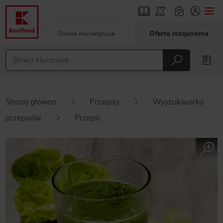
Online marketplace
Oferta stacjonarna
Przejdź do
Główna treść
Stopka
Strona główna
Przepisy
Wyszukiwarka
Pływający pasek boczny
przepisów
Przepis