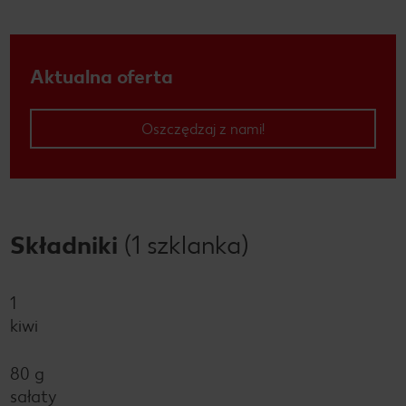
Aktualna oferta
Oszczędzaj z nami!
Składniki
(1 szklanka)
1
kiwi
80 g
sałaty