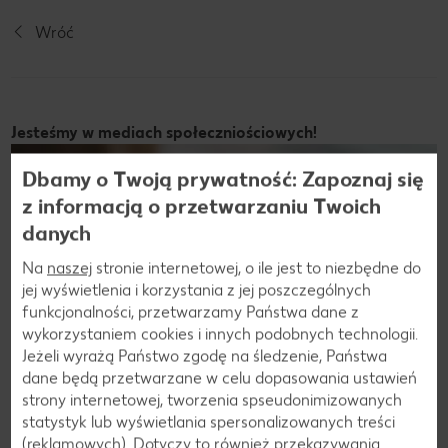
Wróć
Jesteśmy w mediach społeczniościowych!
Dbamy o Twoją prywatność: Zapoznaj się
z informacją o przetwarzaniu Twoich
danych
Na
naszej
stronie internetowej, o ile jest to niezbędne do
jej wyświetlenia i korzystania z jej poszczególnych
funkcjonalności, przetwarzamy Państwa dane z
wykorzystaniem cookies i innych podobnych technologii.
Jeżeli wyrażą Państwo zgodę na śledzenie, Państwa
dane będą przetwarzane w celu dopasowania ustawień
strony internetowej, tworzenia spseudonimizowanych
Dołącz do nas na FB, Instagramie i TikToku!
statystyk lub wyświetlania spersonalizowanych treści
(reklamowych). Dotyczy to również przekazywania
Bądź zawsze na bieżąco! Nie przegap żadnej okazji,