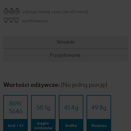
zajmuje trochę czasu (do 60 minut)
wyrafinowany
Składniki
Przygotowanie:
Wartości odżywcze:
(Na jedną porcję)
869/​
58.1
g
41.4
g
49.8
g
3646
węglo-
kcal / kJ
białka
tłuszczu
wodanów