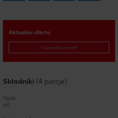
Aktualna oferta
Oszczędzaj z nami!
Składniki
(4 porcje)
1 łyżki
sól