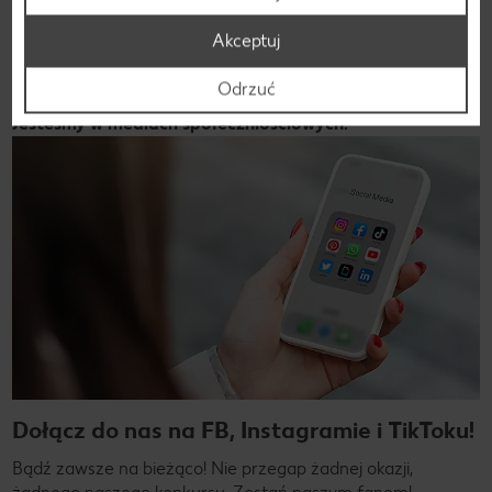
Wróć
Akceptuj
Odrzuć
Jesteśmy w mediach społeczniościowych!
Dołącz do nas na FB, Instagramie i TikToku!
Bądź zawsze na bieżąco! Nie przegap żadnej okazji,