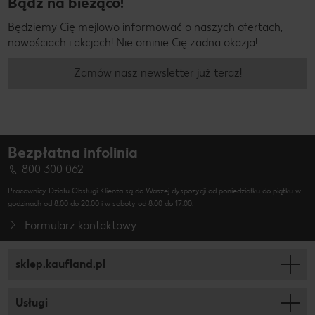
Bądź na bieżąco!
Będziemy Cię mejlowo informować o naszych ofertach,
nowościach i akcjach! Nie ominie Cię żadna okazja!
Zamów nasz newsletter już teraz!
Bezpłatna infolinia
800 300 062
Pracownicy Działu Obsługi Klienta są do Waszej dyspozycji od poniedziałku do piątku w
godzinach od 8.00 do 20.00 i w soboty od 8.00 do 17.00.
Formularz kontaktowy
sklep.kaufland.pl
Usługi