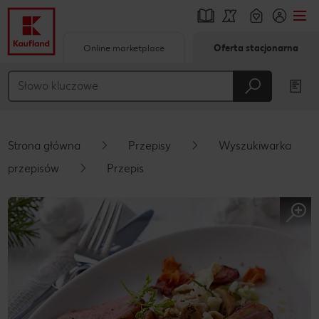
Online marketplace
Oferta stacjonarna
Przejdź do
Główna treść
Stopka
Strona główna
Przepisy
Wyszukiwarka
Pływający pasek boczny
przepisów
Przepis