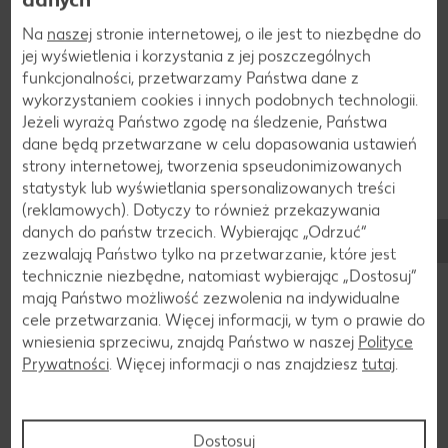
Na
naszej
stronie internetowej, o ile jest to niezbędne do
3
jej wyświetlenia i korzystania z jej poszczególnych
funkcjonalności, przetwarzamy Państwa dane z
Umyć pierś z kaczki, na sucha pobić, naciąć skórę
wykorzystaniem cookies i innych podobnych technologii.
w romby, doprawić obydwie strony solą i pieprzem
Jeżeli wyrażą Państwo zgodę na śledzenie, Państwa
i podpiekać na pozostałym oleju w naczyniu
dane będą przetwarzane w celu dopasowania ustawień
strony internetowej, tworzenia spseudonimizowanych
żaroodpornym. Dodać tymianek i dusić w
statystyk lub wyświetlania spersonalizowanych treści
piekarniku rozgrzanym uprzednio w tem. 180 °C
(reklamowych). Dotyczy to również przekazywania
(Gaz: stopień 3, termo obieg 160 °C) ok. 15-20
danych do państw trzecich. Wybierając „Odrzuć“
min. Doprawić risotto Crème fraîche i połową
zezwalają Państwo tylko na przetwarzanie, które jest
parmezanu i przyprawić solą i pieprzem. Ułożyć
technicznie niezbędne, natomiast wybierając „Dostosuj”
na talerzu risotto, pierś z kaczki i chipsy
mają Państwo możliwość zezwolenia na indywidualne
warzywne, risotto posypać pozostałym
cele przetwarzania. Więcej informacji, w tym o prawie do
wniesienia sprzeciwu, znajdą Państwo w naszej
Polityce
parmezanem i orzechami włoskimi, ew.
Prywatności
. Więcej informacji o nas znajdziesz
tutaj
.
udekorować pietruszką i podawać.
Dostosuj