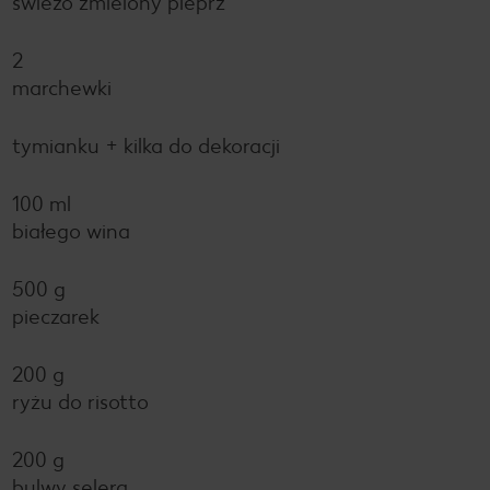
świeżo zmielony pieprz
2
marchewki
tymianku + kilka do dekoracji
100 ml
białego wina
500 g
pieczarek
200 g
ryżu do risotto
200 g
bulwy selera