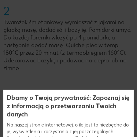
2
Twarożek śmietankowy wymieszać z jajkami na
gładką masę, dodać sól i bazylię. Pomidorki umyć.
Do każdej foremki włożyć po 4 pomidorki, a
następnie dodać masę. Quiche piec w temp.
180°C przez 20 minut (z termoobiegiem 160°C).
Udekorować bazylią i podawać na ciepło lub na
zimno.
Wróć
Dbamy o Twoją prywatność: Zapoznaj się
z informacją o przetwarzaniu Twoich
danych
Na
naszej
stronie internetowej, o ile jest to niezbędne do
Jesteśmy w mediach społeczniościowych!
jej wyświetlenia i korzystania z jej poszczególnych