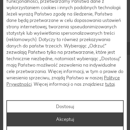
funkcjonalności, przetwarzamy Państwa dane z
wykorzystaniem cookies i innych podobnych technologii.
Jeżeli wyrażą Państwo zgodę na śledzenie, Państwa
dane będą przetwarzane w celu dopasowania ustawień
strony internetowej, tworzenia spseudonimizowanych
statystyk lub wyświetlania spersonalizowanych treści
(reklamowych). Dotyczy to również przekazywania
danych do państw trzecich. Wybierając „Odrzuć“
zezwalają Państwo tylko na przetwarzanie, które jest
technicznie niezbędne, natomiast wybierając „Dostosuj”
mają Państwo możliwość zezwolenia na indywidualne
Dołącz do nas na FB, Instagramie i TikToku!
cele przetwarzania. Więcej informacji, w tym o prawie do
wniesienia sprzeciwu, znajdą Państwo w naszej
Polityce
Bądź zawsze na bieżąco! Nie przegap żadnej okazji,
Prywatności
. Więcej informacji o nas znajdziesz
tutaj
.
żadnego naszego konkursu. Zostań naszym fanem!
Dołącz do nas!
Dostosuj
Akceptuj
Aplikacja Kaufland