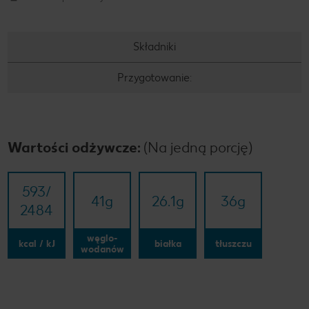
Składniki
Przygotowanie:
Wartości odżywcze:
(Na jedną porcję)
593/​
41
g
26.1
g
36
g
2484
węglo-
kcal / kJ
białka
tłuszczu
wodanów