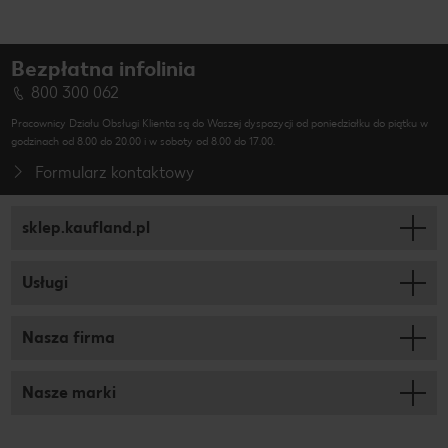
Bezpłatna infolinia
800 300 062
Pracownicy Działu Obsługi Klienta są do Waszej dyspozycji od poniedziałku do piątku w
godzinach od 8.00 do 20.00 i w soboty od 8.00 do 17.00.
Formularz kontaktowy
sklep.kaufland.pl
Usługi
Nasza firma
Nasze marki