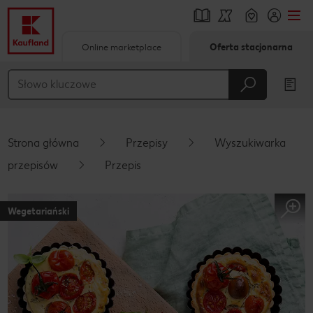
Online marketplace
Oferta stacjonarna
Przejdź do
Główna treść
Stopka
Strona główna
Przepisy
Wyszukiwarka
Pływający pasek boczny
przepisów
Przepis
Wegetariański