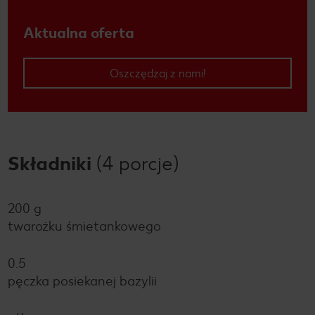
Aktualna oferta
Oszczędzaj z nami!
Składniki
(4 porcje)
200 g
twarożku śmietankowego
0.5
pęczka posiekanej bazylii