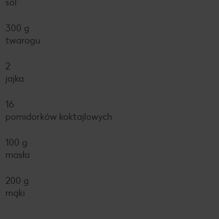
sól
300 g
twarogu
2
jajka
16
pomidorków koktajlowych
100 g
masła
200 g
mąki