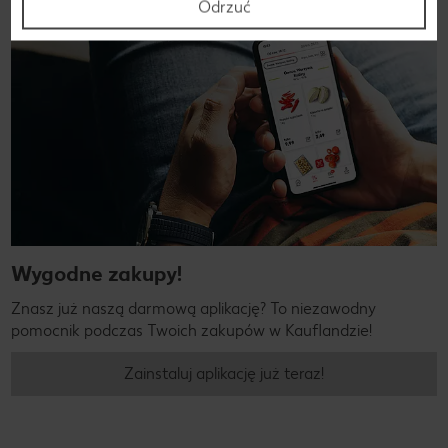
Odrzuć
Wygodne zakupy!
Znasz już naszą darmową aplikację? To niezawodny
pomocnik podczas Twoich zakupów w Kauflandzie!
Zainstaluj aplikację już teraz!