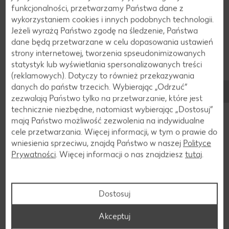
3-4 minuty, aż papryka nieco zmięknie. Dodać
funkcjonalności, przetwarzamy Państwa dane z
cukinię oraz pomidory. Oprószyć solą, pieprzem i
wykorzystaniem cookies i innych podobnych technologii.
krótko razem zagotować.
Jeżeli wyrażą Państwo zgodę na śledzenie, Państwa
dane będą przetwarzane w celu dopasowania ustawień
strony internetowej, tworzenia spseudonimizowanych
4
statystyk lub wyświetlania spersonalizowanych treści
(reklamowych). Dotyczy to również przekazywania
danych do państw trzecich. Wybierając „Odrzuć“
Indyka osączyć z wywaru, pokroić w kostkę, dodać
zezwalają Państwo tylko na przetwarzanie, które jest
do potrawki. Doprawić do smaku sokiem
technicznie niezbędne, natomiast wybierając „Dostosuj”
cytrynowym oraz sosem sojowym. Posypać
mają Państwo możliwość zezwolenia na indywidualne
posiekanym koperkiem i podawać.
cele przetwarzania. Więcej informacji, w tym o prawie do
wniesienia sprzeciwu, znajdą Państwo w naszej
Polityce
Prywatności
. Więcej informacji o nas znajdziesz
tutaj
.
Wróć
Dostosuj
Akceptuj
Jesteśmy w mediach społeczniościowych!