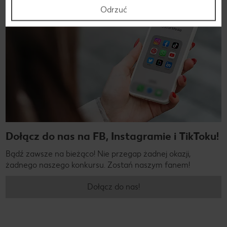
Odrzuć
Dołącz do nas na FB, Instagramie i TikToku!
Bądź zawsze na bieżąco! Nie przegap żadnej okazji,
żadnego naszego konkursu. Zostań naszym fanem!
Dołącz do nas!