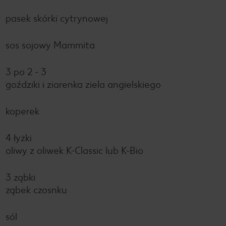
pasek skórki cytrynowej
sos sojowy Mammita
3 po 2 - 3
goździki i ziarenka ziela angielskiego
koperek
4 łyżki
oliwy z oliwek K-Classic lub K-Bio
3 ząbki
ząbek czosnku
sól