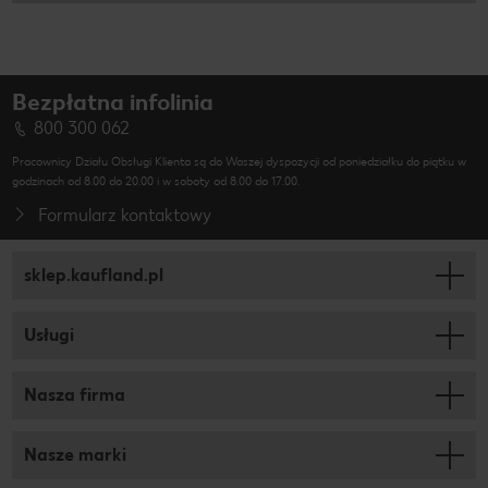
Bezpłatna infolinia
800 300 062
Pracownicy Działu Obsługi Klienta są do Waszej dyspozycji od poniedziałku do piątku w
godzinach od 8.00 do 20.00 i w soboty od 8.00 do 17.00.
Formularz kontaktowy
sklep.kaufland.pl
Usługi
Nasza firma
Nasze marki