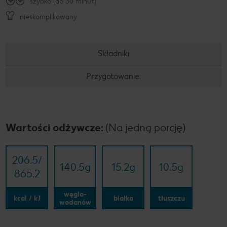
szybko (do 30 minut)
nieskomplikowany
Składniki
Przygotowanie:
Wartości odżywcze:
(Na jedną porcję)
206.5/​
140.5
g
15.2
g
10.5
g
865.2
węglo-
kcal / kJ
białka
tłuszczu
wodanów