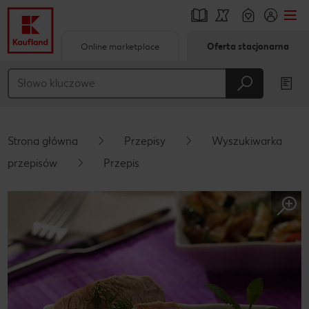
Online marketplace
Oferta stacjonarna
Przejdź do
Główna treść
Stopka
Strona główna
Przepisy
Wyszukiwarka
Pływający pasek boczny
przepisów
Przepis