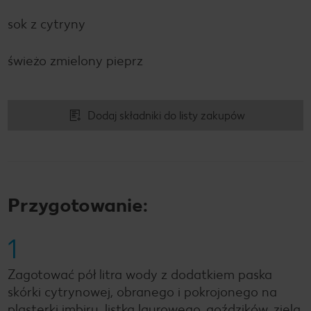
sok z cytryny
świeżo zmielony pieprz
Dodaj składniki do listy zakupów
Przygotowanie:
1
Zagotować pół litra wody z dodatkiem paska
skórki cytrynowej, obranego i pokrojonego na
plasterki imbiru, listka laurowego, goździków, ziela