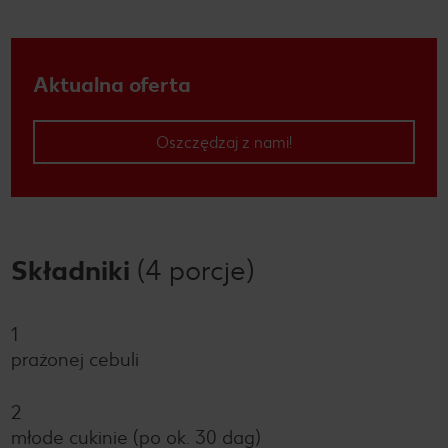
Aktualna oferta
Oszczędzaj z nami!
Składniki
(4 porcje)
1
prażonej cebuli
2
młode cukinie (po ok. 30 dag)