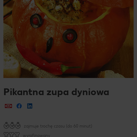
Pikantna zupa dyniowa
Prześlij e-mailem
Udostępnij na Facebooku
zajmuje trochę czasu (do 60 minut)
wyrafinowany