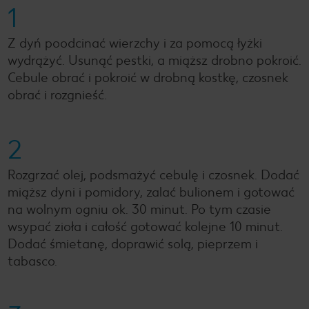
1
Z dyń poodcinać wierzchy i za pomocą łyżki
wydrążyć. Usunąć pestki, a miąższ drobno pokroić.
Cebule obrać i pokroić w drobną kostkę, czosnek
obrać i rozgnieść.
2
Rozgrzać olej, podsmażyć cebulę i czosnek. Dodać
miąższ dyni i pomidory, zalać bulionem i gotować
na wolnym ogniu ok. 30 minut. Po tym czasie
wsypać zioła i całość gotować kolejne 10 minut.
Dodać śmietanę, doprawić solą, pieprzem i
tabasco.