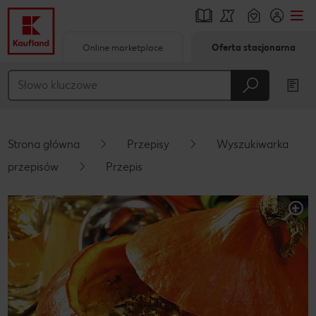
Online marketplace
Oferta stacjonarna
Przejdź do
Główna treść
Stopka
Strona główna
Przepisy
Wyszukiwarka
Pływający pasek boczny
przepisów
Przepis