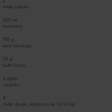
2
małe cebule
200 ml
śmietany
100 g
sera owczego
50 g
bułki tartej
2 ząbki
czosnku
4
małe dynie , każda po ok.1,2-1,4 kg