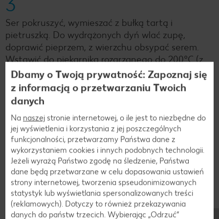
3
Ser pokruszyć, wymieszać z bułką tartą i
pietruszką. Do wydrążonych dyń wlać zupę,
doprawić pieprzem, z wierzchu obsypać serem.
Wstawić do piekarnika rozgrzanego do 200ºC (z
termoobiegiem: 180ºC) na ok. 10 minut.
Dbamy o Twoją prywatność: Zapoznaj się
z informacją o przetwarzaniu Twoich
danych
4
Na
naszej
stronie internetowej, o ile jest to niezbędne do
Dynie z zupą można podawać udekorowane,
jej wyświetlenia i korzystania z jej poszczególnych
funkcjonalności, przetwarzamy Państwa dane z
robiąc twarz z oliwek, czerwonych ziarenek
wykorzystaniem cookies i innych podobnych technologii.
pieprzu i strąków chili i przykrywając odciętymi
Jeżeli wyrażą Państwo zgodę na śledzenie, Państwa
wierzchami.
dane będą przetwarzane w celu dopasowania ustawień
strony internetowej, tworzenia spseudonimizowanych
statystyk lub wyświetlania spersonalizowanych treści
(reklamowych). Dotyczy to również przekazywania
Wróć
danych do państw trzecich. Wybierając „Odrzuć“