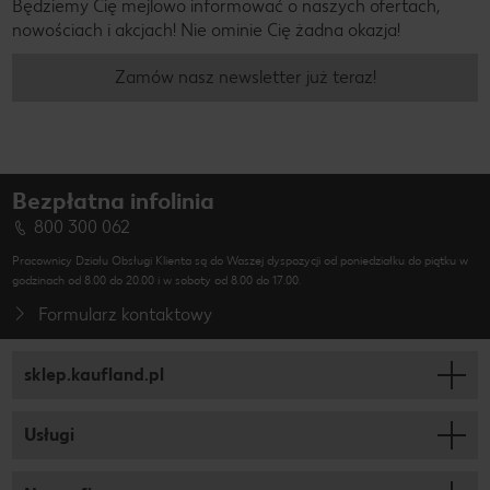
Będziemy Cię mejlowo informować o naszych ofertach,
nowościach i akcjach! Nie ominie Cię żadna okazja!
Zamów nasz newsletter już teraz!
Bezpłatna infolinia
800 300 062
Pracownicy Działu Obsługi Klienta są do Waszej dyspozycji od poniedziałku do piątku w
godzinach od 8.00 do 20.00 i w soboty od 8.00 do 17.00.
Formularz kontaktowy
sklep.kaufland.pl
Usługi