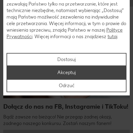
zezwalają Państwo tylko na przetwarzanie, które jest
technicznie niezbędne, natomiast wybierając „Dostosuj”
mają Państwo możliwość zezwolenia na indywidualne
cele przetwarzania. Więcej informacji, w tym o prawie do
Jesteśmy w mediach społeczniościowych!
wniesienia sprzeciwu, znajdą Państwo w naszej
Polityce
Prywatności
. Więcej informacji o nas znajdziesz
tutaj
.
Dostosuj
Akceptuj
Odrzuć
Dołącz do nas na FB, Instagramie i TikToku!
Bądź zawsze na bieżąco! Nie przegap żadnej okazji,
żadnego naszego konkursu. Zostań naszym fanem!