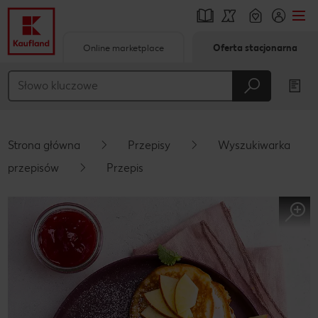
Online marketplace
Oferta stacjonarna
Przejdź do
Główna treść
Stopka
Strona główna
Przepisy
Wyszukiwarka
Pływający pasek boczny
przepisów
Przepis