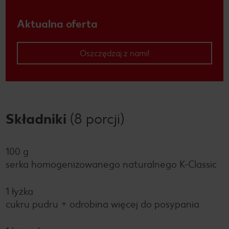
Aktualna oferta
Oszczędzaj z nami!
Składniki
(8 porcji)
100 g
serka homogenizowanego naturalnego K-Classic
1 łyżka
cukru pudru + odrobina więcej do posypania