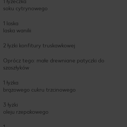
1 łyżeczka
soku cytrynowego
1 laska
laska wanilii
2 łyżki konfitury truskawkowej
Oprócz tego: małe drewniane patyczki do
szaszłyków
1 łyżka
brązowego cukru trzcinowego
3 łyżki
oleju rzepakowego
1