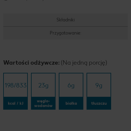
Składniki
Przygotowanie:
Wartości odżywcze:
(Na jedną porcję)
198/​833
23
g
6
g
9
g
węglo-
kcal / kJ
białka
tłuszczu
wodanów