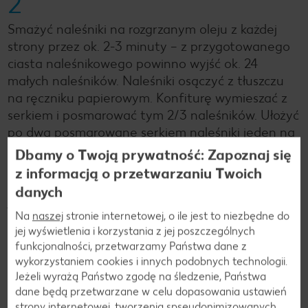
2
Smażyć naleśniki na rozgrzanym oleju z każdej
strony przez ok. 2-3 minuty – z przygotowanego
ciasta naleśnikowego powinno wyjść ok. 24
małych naleśników. Naleśniki osączyć z tłuszczu
na ręczniku papierowym. Konfiturę wymieszać z
serkiem i posmarować tym 2/3 naleśników. Ułożyć
po dwa posmarowane serkiem naleśniki jeden na
drugim, a na wierzchu położyć jeden
Dbamy o Twoją prywatność: Zapoznaj się
nieposmarowany naleśnik. Jabłko umyć, pokroić
z informacją o przetwarzaniu Twoich
na ćwiartki, usunąć gniazdo nasienne. Ćwiartki
danych
jabłka pokroić na podłużne plasterki i skropić
Na
naszej
stronie internetowej, o ile jest to niezbędne do
sokiem cytrynowym.
jej wyświetlenia i korzystania z jej poszczególnych
funkcjonalności, przetwarzamy Państwa dane z
wykorzystaniem cookies i innych podobnych technologii.
3
Jeżeli wyrażą Państwo zgodę na śledzenie, Państwa
dane będą przetwarzane w celu dopasowania ustawień
Wieżyczki naleśnikowe ozdobić plasterkami jabłka,
strony internetowej, tworzenia spseudonimizowanych