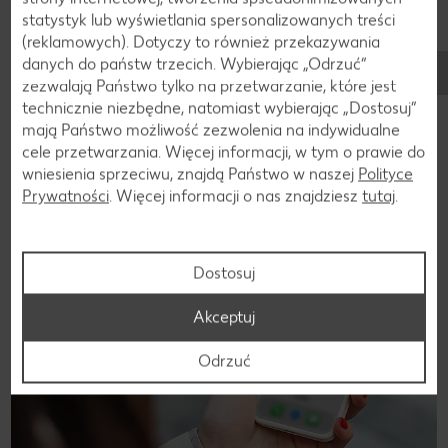
ewentualnie umocnić drewnianymi patyczkami,
statystyk lub wyświetlania spersonalizowanych treści
posypać cukrem pudrem i podawać.
(reklamowych). Dotyczy to również przekazywania
danych do państw trzecich. Wybierając „Odrzuć“
zezwalają Państwo tylko na przetwarzanie, które jest
technicznie niezbędne, natomiast wybierając „Dostosuj”
Wróć
mają Państwo możliwość zezwolenia na indywidualne
cele przetwarzania. Więcej informacji, w tym o prawie do
wniesienia sprzeciwu, znajdą Państwo w naszej
Polityce
Prywatności
. Więcej informacji o nas znajdziesz
tutaj
.
Jesteśmy w mediach społeczniościowych!
Dostosuj
Akceptuj
Odrzuć