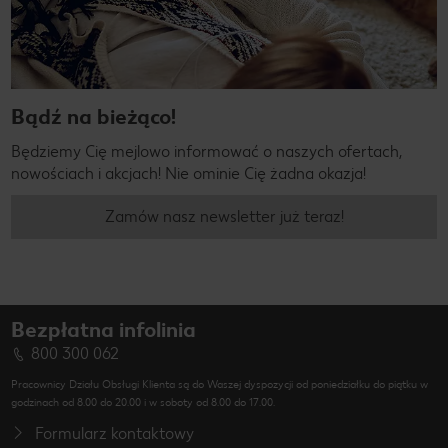
Bądź na bieżąco!
Będziemy Cię mejlowo informować o naszych ofertach,
nowościach i akcjach! Nie ominie Cię żadna okazja!
Zamów nasz newsletter już teraz!
Bezpłatna infolinia
800 300 062
Pracownicy Działu Obsługi Klienta są do Waszej dyspozycji od poniedziałku do piątku w
godzinach od 8.00 do 20.00 i w soboty od 8.00 do 17.00.
Formularz kontaktowy