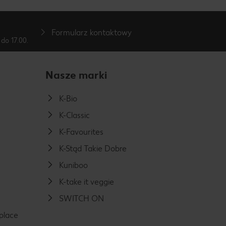
Formularz kontaktowy
do 17.00.
Nasze marki
K-Bio
K-Classic
K-Favourites
K-Stąd Takie Dobre
Kuniboo
K-take it veggie
SWITCH ON
place