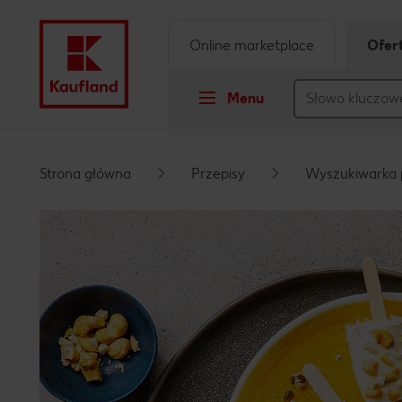
Online marketplace
Ofer
Menu
Przejdź do
Strona główna
Przepisy
Wyszukiwarka 
Główna treść
Stopka
Pływający pasek boczny