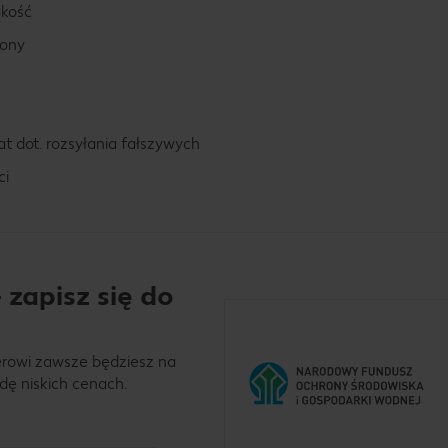
kość
rony
t dot. rozsyłania fałszywych
ci
 zapisz się do
erowi zawsze będziesz na
dę niskich cenach.