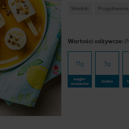
Składniki
Przygotowanie
Wartości odżywcze:
(
11
g
3
g
węglo-
białka
t
wodanów