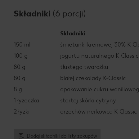
Składniki
(6 porcji)
Składniki
150 ml
śmietanki kremowej 30% K-Cla
100 g
jogurtu naturalnego K-Classic
80 g
tłustego twarożku
80 g
białej czekolady K-Classic
8 g
opakowanie cukru waniliowe
1 łyżeczka
startej skórki cytryny
2 łyżki
orzechów nerkowca K-Classic
Dodaj składniki do listy zakupów