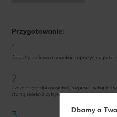
Przygotowanie:
1
Orzechy nerkowca posiekać i uprażyć na patelni
2
Czekoladę grubo posiekać, rozpuścić w kąpieli 
startą skórką z cytryny, a następnie utrzeć na
Dbamy o Twoj
3