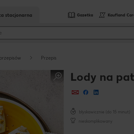
ta stacjonarna
Gazetka
Kaufland Ca
przepisów
Przepis
Lody na pat
Prześlij e-mailem
Udostępnij na Fa
błyskawicznie (do 15 minut)
nieskomplikowany