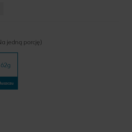
:
Na jedną porcję)
62
g
łuszczu