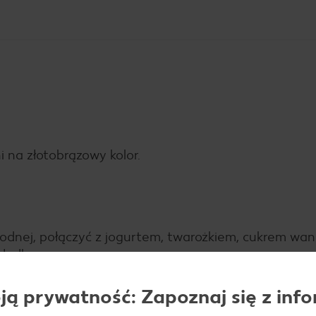
 na złotobrązowy kolor.
wodnej, połączyć z jogurtem, twarożkiem, cukrem wan
 gładką masę.
ą prywatność: Zapoznaj się z info