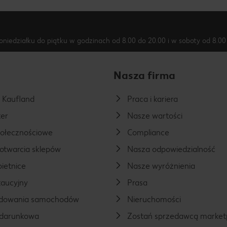
oniedziałku do piątku w godzinach od 8.00 do 20.00 i w soboty od 8.00 
Nasza firma
a Kaufland
Praca i kariera
er
Nasze wartości
połecznościowe
Compliance
otwarcia sklepów
Nasza odpowiedzialność
ietnice
Nasze wyróżnienia
aucyjny
Prasa
ładowania samochodów
Nieruchomości
odarunkowa
Zostań sprzedawcą market