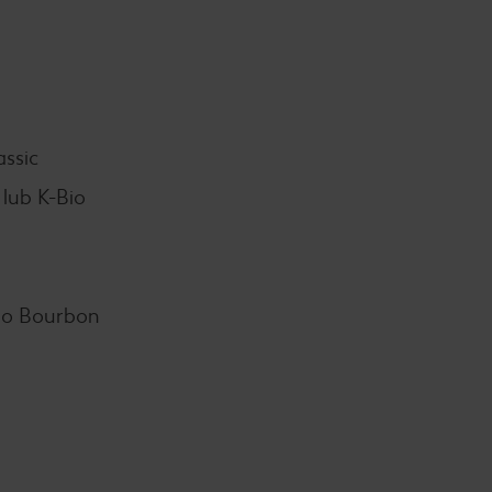
ssic
 lub K-Bio
go Bourbon