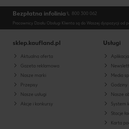
Bezpłatna infolinia
800 300 062
Pracownicy Działu Obsługi Klienta są do Waszej dyspozycji od p
sklep.kaufland.pl
Usługi
Aktualna oferta
Aplikacj
Gazeta reklamowa
Newslett
Nasze marki
Media s
Przepisy
Godziny 
Nasze usługi
Nasze ob
Akcje i konkursy
System k
Stacje 
Karta p