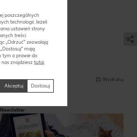
zków,
 jej poszczególnych
ch technologii. Jeżeli
ania ustawień strony
anych treści
ąc „Odrzuć“ zezwalają
 „Dostosuj” mają
awać.
w tym o prawie do
o nas znajdziesz
tutaj
.
Wydrukuj
Akceptuj
Dostosuj
Newsletter