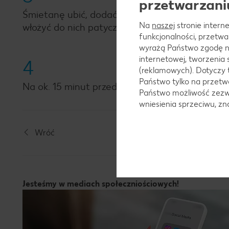
przetwarzani
Śmietanę ubić, dodać do masy jogurtowej raze
Na
naszej
stronie interne
włożyć do nich patyczki, wstawić do zamrażarki n
funkcjonalności, przetw
wyrażą Państwo zgodę n
internetowej, tworzenia
4
(reklamowych). Dotyczy 
Państwo tylko na przetwa
Na ok. 15 minut przed podaniem lody przełożyć
Państwo możliwość zezwo
wniesienia sprzeciwu, z
Wróć
Jesteśmy w mediach społeczniościowych!