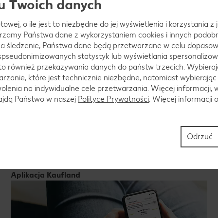
u Twoich danych
m z orzechami nerkowca. Masę przełożyć do 6 kubec
towej, o ile jest to niezbędne do jej wyświetlenia i korzystania z
a ok. 4 godz., a najlepiej na całą noc.
arzamy Państwa dane z wykorzystaniem cookies i innych podobny
a śledzenie, Państwa dane będą przetwarzane w celu dopasow
 spseudonimizowanych statystyk lub wyświetlania spersonalizow
to również przekazywania danych do państw trzecich. Wybieraj
rzanie, które jest technicznie niezbędne, natomiast wybierając
 z zamrażalnika do lodówki, wyjąć z kubeczków i pod
lenia na indywidualne cele przetwarzania. Więcej informacji, 
najdą Państwo w naszej
Polityce Prywatności
. Więcej informacji 
Odrzuć
Aplikacja Kaufland