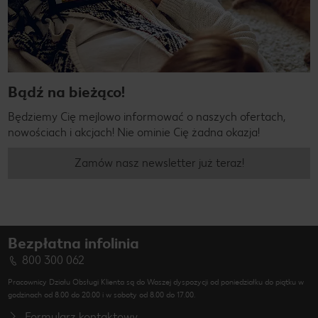
Bądź na bieżąco!
Będziemy Cię mejlowo informować o naszych ofertach,
nowościach i akcjach! Nie ominie Cię żadna okazja!
Zamów nasz newsletter już teraz!
Bezpłatna infolinia
800 300 062
Pracownicy Działu Obsługi Klienta są do Waszej dyspozycji od poniedziałku do piątku w
godzinach od 8.00 do 20.00 i w soboty od 8.00 do 17.00.
Formularz kontaktowy