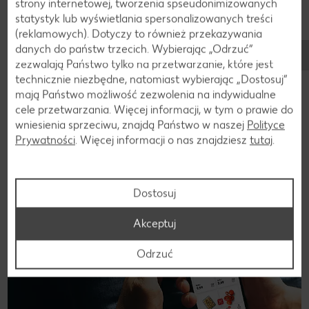
strony internetowej, tworzenia spseudonimizowanych
statystyk lub wyświetlania spersonalizowanych treści
(reklamowych). Dotyczy to również przekazywania
Dołącz do nas na FB, Instagramie i TikToku!
danych do państw trzecich. Wybierając „Odrzuć“
zezwalają Państwo tylko na przetwarzanie, które jest
Bądź zawsze na bieżąco! Nie przegap żadnej okazji,
technicznie niezbędne, natomiast wybierając „Dostosuj”
żadnego naszego konkursu. Zostań naszym fanem!
mają Państwo możliwość zezwolenia na indywidualne
cele przetwarzania. Więcej informacji, w tym o prawie do
Dołącz do nas!
wniesienia sprzeciwu, znajdą Państwo w naszej
Polityce
Prywatności
. Więcej informacji o nas znajdziesz
tutaj
.
Aplikacja Kaufland
Dostosuj
Akceptuj
Odrzuć