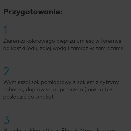
Przygotowanie:
1
Ziarenka kolorowego pieprzu umieść w foremce
na kostki lodu, zalej wodą i zamroź w zamrażarce.
2
Wymieszaj sok pomidorowy z sokiem z cytryny i
tabasco, dopraw solą i pieprzem (można też
posłodzić do smaku).
3
Napełnij szklanki Virgin Bloody Mary i kostkami