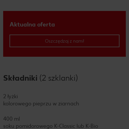
Aktualna oferta
Oszczędzaj z nami!
Składniki
(2 szklanki)
2 łyżki
kolorowego pieprzu w ziarnach
400 ml
soku pomidorowego K-Classic lub K-Bio