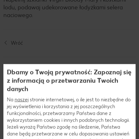
lodu, podawaj udekorowane łodyżkami selera
naciowego.
Wróć
Dbamy o Twoją prywatność: Zapoznaj się
Jesteśmy w mediach społeczniościowych!
z informacją o przetwarzaniu Twoich
danych
Na
naszej
stronie internetowej, o ile jest to niezbędne do
jej wyświetlenia i korzystania z jej poszczególnych
funkcjonalności, przetwarzamy Państwa dane z
wykorzystaniem cookies i innych podobnych technologii.
Jeżeli wyrażą Państwo zgodę na śledzenie, Państwa
dane będą przetwarzane w celu dopasowania ustawień