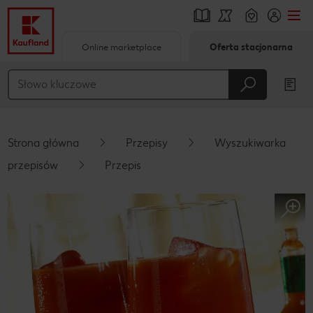
Online marketplace
Oferta stacjonarna
Przejdź do
Główna treść
Stopka
Strona główna
Przepisy
Wyszukiwarka
Pływający pasek boczny
przepisów
Przepis