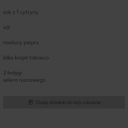
sok z 1 cytryny
sól
mielony pieprz
kilka kropli tabasco
2 łodygi
selera naciowego
Dodaj składniki do listy zakupów