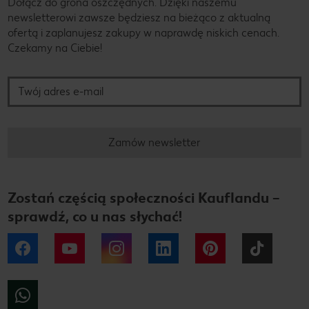
Dołącz do grona oszczędnych. Dzięki naszemu
newsletterowi zawsze będziesz na bieżąco z aktualną
ofertą i zaplanujesz zakupy w naprawdę niskich cenach.
Czekamy na Ciebie!
Twój adres e-mail
Zamów newsletter
Zostań częścią społeczności Kauflandu –
sprawdź, co u nas słychać!
Facebook
YouTube
Instagram
LinkedIn
Pinterest
Tiktok
WhatsApp