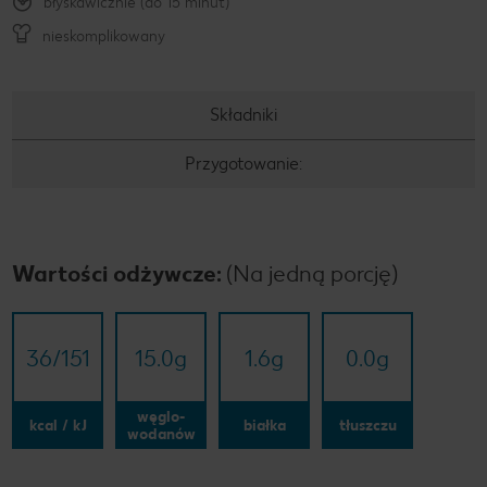
błyskawicznie (do 15 minut)
nieskomplikowany
Składniki
Przygotowanie:
Wartości odżywcze:
(Na jedną porcję)
36/​151
15.0
g
1.6
g
0.0
g
węglo-
kcal / kJ
białka
tłuszczu
wodanów