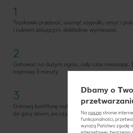
1
Truskawki przebrać, usunąć szypułki, umyć i pok
i cukrem żelującym, dokładnie wymieszać.
2
Gotować na dużym ogniu, cały czas mieszając. 
najmniej 3 minuty.
Dbamy o Twoj
3
przetwarzani
Gotową konfiturę rozlać do wcześniej wyparzony
Na
naszej
stronie interne
do góry dnem, po czym przewrócić.
funkcjonalności, przetw
wyrażą Państwo zgodę n
internetowej, tworzenia