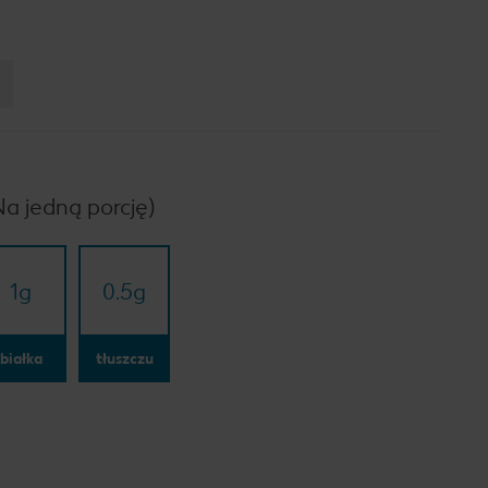
:
Na jedną porcję)
1
g
0.5
g
białka
tłuszczu