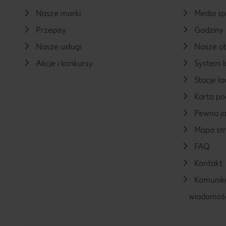
Nasze marki
Media s
Przepisy
Godziny 
Nasze usługi
Nasze ob
Akcje i konkursy
System k
Stacje 
Karta p
Pewna ja
Mapa st
FAQ
Kontakt
Komunika
wiadomoś