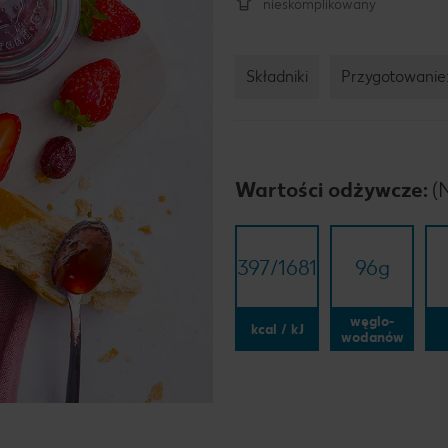
nieskomplikowany
Składniki
Przygotowanie
Wartości odżywcze:
(
397/​1681
96
g
węglo-
kcal / kJ
wodanów