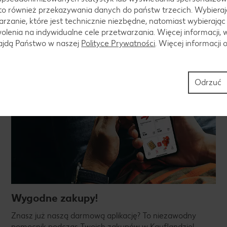
to również przekazywania danych do państw trzecich. Wybieraj
rzanie, które jest technicznie niezbędne, natomiast wybierając
lenia na indywidualne cele przetwarzania. Więcej informacji, 
najdą Państwo w naszej
Polityce Prywatności
. Więcej informacji 
Aplikacja Kaufland
Odrzuć
Wygodne zakupy!
Znasz już naszą darmową aplikację? To niezawodny
pomocnik podczas Twoich zakupów w Kauflandzie!