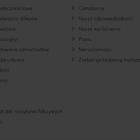
połecznościowe
Compliance
otwarcia sklepów
Nasza odpowiedzialność
ietnice
Nasze wyróżnienia
aucyjny
Prasa
ładowania samochodów
Nieruchomości
odarunkowa
Zostań sprzedawcą market
kość
rony
t dot. rozsyłania fałszywych
ci