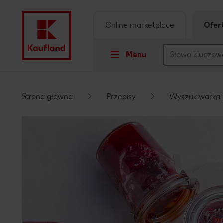
Online marketplace
Ofer
Menu
Przejdź do
Strona główna
Przepisy
Wyszukiwarka 
Główna treść
Stopka
Pływający pasek boczny