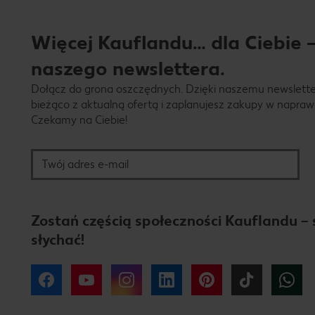
Więcej Kauflandu… dla Ciebie –
naszego newslettera.
Dołącz do grona oszczędnych. Dzięki naszemu newslett
bieżąco z aktualną ofertą i zaplanujesz zakupy w napraw
Czekamy na Ciebie!
Twój adres e-mail
Zostań częścią społeczności Kauflandu – 
słychać!
Facebook
YouTube
Instagram
LinkedIn
Pinterest
Tiktok
W