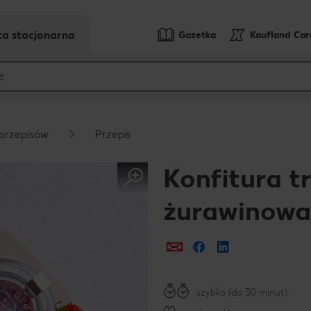
ta stacjonarna
Gazetka
Kaufland Ca
przepisów
Przepis
Konfitura 
żurawinowa
Prześlij e-mailem
Udostępnij na Fa
szybko (do 30 minut)