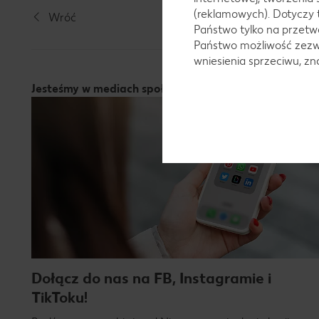
(reklamowych). Dotyczy 
Wróć
Państwo tylko na przetwa
Państwo możliwość zezwo
wniesienia sprzeciwu, z
Jesteśmy w mediach społeczniościowych!
Dołącz do nas na FB, Instagramie i
TikToku!