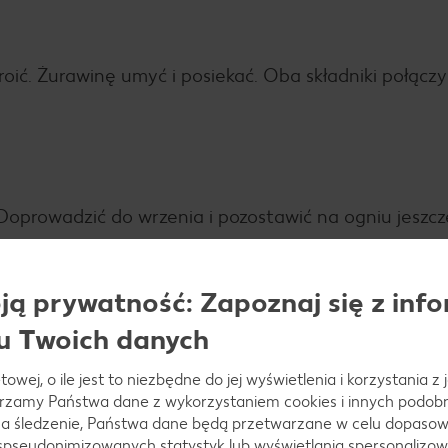
roić. Żurawinę umyć i posiekać. Oba składniki połączy
Doprowadzić do wrzenia i pozostawić na ogniu jeszcz
ą prywatność: Zapoznaj się z info
u Twoich danych
ch i osuszonych słoików, dobrze zakręcić i odstawić 
towej, o ile jest to niezbędne do jej wyświetlenia i korzystania z
arzamy Państwa dane z wykorzystaniem cookies i innych podobny
a śledzenie, Państwa dane będą przetwarzane w celu dopasow
 spseudonimizowanych statystyk lub wyświetlania spersonalizow