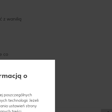
ć z wanilią
e co
rmacją o
na chwilę
 jej poszczególnych
ch technologii. Jeżeli
ania ustawień strony
anych treści