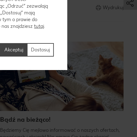
ąc „Odrzuć“ zezwalają
Wydrukuj
 „Dostosuj” mają
w tym o prawie do
o nas znajdziesz
tutaj
.
Newsletter
Akceptuj
Dostosuj
Bądź na bieżąco!
Będziemy Cię mejlowo informować o naszych ofertach,
nowościach i akcjach! Nie ominie Cię żadna okazja!