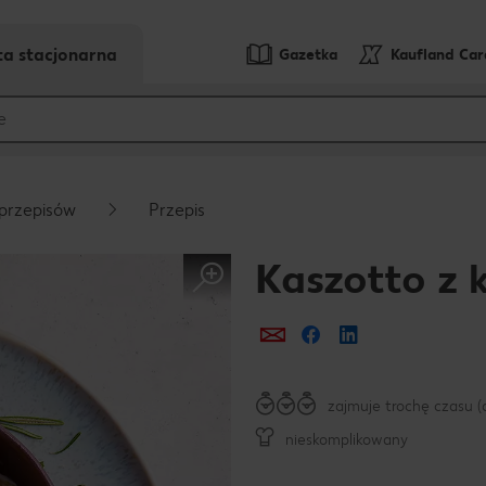
ta stacjonarna
Gazetka
Kaufland Ca
przepisów
Przepis
Kaszotto z 
Prześlij e-mailem
Udostępnij na Fa
zajmuje trochę czasu (
nieskomplikowany