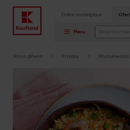
Online marketplace
Ofer
Menu
Przejdź do
Strona główna
Przepisy
Wyszukiwarka 
Główna treść
Stopka
Pływający pasek boczny