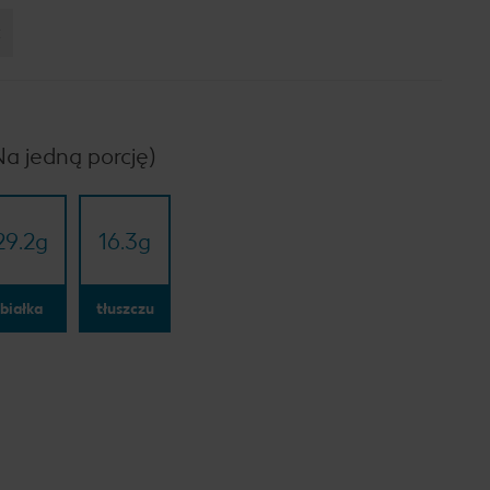
:
Na jedną porcję)
29.2
g
16.3
g
białka
tłuszczu