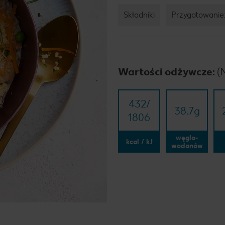
Składniki
Przygotowanie
Wartości odżywcze:
(
432/​
38.7
g
1806
węglo-
kcal / kJ
wodanów