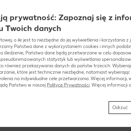
ą prywatność: Zapoznaj się z info
u Twoich danych
roić na małe kawałki.
towej, o ile jest to niezbędne do jej wyświetlenia i korzystania z
arzamy Państwa dane z wykorzystaniem cookies i innych podobny
a śledzenie, Państwa dane będą przetwarzane w celu dopasow
 spseudonimizowanych statystyk lub wyświetlania spersonalizow
to również przekazywania danych do państw trzecich. Wybieraj
roszek, gotować kolejne 10 minut.
rzanie, które jest technicznie niezbędne, natomiast wybierając
lenia na indywidualne cele przetwarzania. Więcej informacji, 
najdą Państwo w naszej
Polityce Prywatności
. Więcej informacji 
do dania, całość doprawić solą, pieprzem i ziołami.
Odrzuć