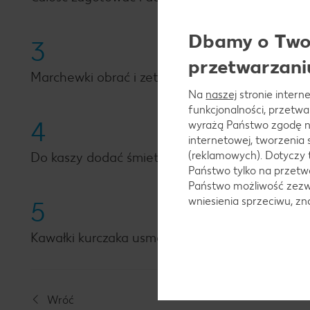
Dbamy o Twoj
3
przetwarzani
Marchewki obrać i zetrzeć. Piersi z kurczaka pok
Na
naszej
stronie interne
funkcjonalności, przetw
4
wyrażą Państwo zgodę n
internetowej, tworzenia
(reklamowych). Dotyczy 
Do kaszy dodać śmietanę, startą marchewkę i g
Państwo tylko na przetwa
Państwo możliwość zezwo
wniesienia sprzeciwu, z
5
Kawałki kurczaka usmażyć na oleju. Mięso dodać 
Wróć