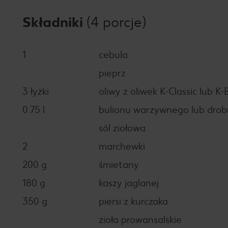
Składniki
(4 porcje)
1
cebula
pieprz
3 łyżki
oliwy z oliwek K-Classic lub K-
0.75 l
bulionu warzywnego lub dro
sól ziołowa
2
marchewki
200 g
śmietany
180 g
kaszy jaglanej
350 g
piersi z kurczaka
zioła prowansalskie