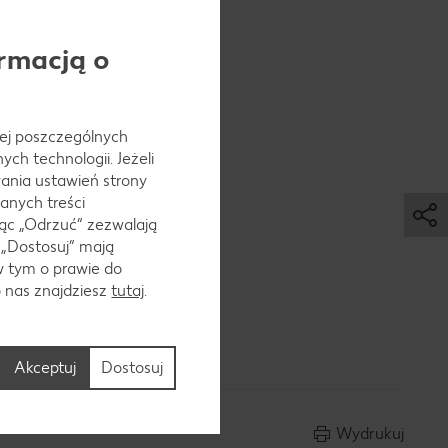
rmacją o
 jej poszczególnych
ch technologii. Jeżeli
ania ustawień strony
anych treści
ąc „Odrzuć“ zezwalają
 „Dostosuj” mają
w tym o prawie do
o nas znajdziesz
tutaj
.
Akceptuj
Dostosuj
Wydrukuj