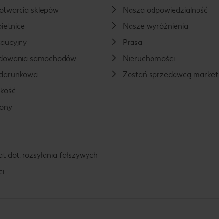
otwarcia sklepów
Nasza odpowiedzialność
ietnice
Nasze wyróżnienia
aucyjny
Prasa
ładowania samochodów
Nieruchomości
odarunkowa
Zostań sprzedawcą market
kość
rony
t dot. rozsyłania fałszywych
ci