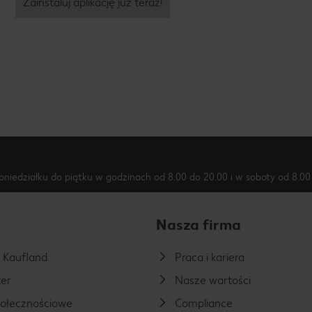
Zainstaluj aplikację już teraz!
oniedziałku do piątku w godzinach od 8.00 do 20.00 i w soboty od 8.00 
Nasza firma
a Kaufland
Praca i kariera
er
Nasze wartości
połecznościowe
Compliance