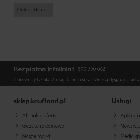
Dołącz do nas!
Bezpłatna infolinia
800 300 062
Pracownicy Działu Obsługi Klienta są do Waszej dyspozycji od p
sklep.kaufland.pl
Usługi
Aktualna oferta
Aplikacj
Gazeta reklamowa
Newslett
Nasze marki
Media s