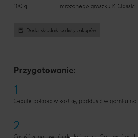
100 g
mrożonego groszku K-Classic
Dodaj składniki do listy zakupów
Przygotowanie:
1
Cebulę pokroić w kostkę, poddusić w garnku na j
2
Całość zagotować i dodać kaszę. Gotować pod p