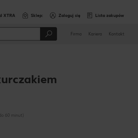
rd XTRA
Sklep:
Zaloguj się
Lista zakupów
Firma
Kariera
Kontakt
kurczakiem
cebooku
do 60 minut)