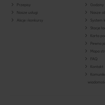
Przepisy
Godziny 
Nasze usługi
Nasze ob
Akcje i konkursy
System k
Stacje 
Karta p
Pewna ja
Mapa st
FAQ
Kontakt
Komunika
wiadomoś