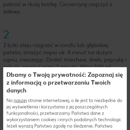
pokroić w dużą kostkę. Ciecierzycę osączyć z
zalewy.
2
2 łyżki oleju rozgrzać w rondlu lub głębokiej
patelni, smażyć mięso ok. 4 minut na dużym
ogniu, mieszając. Dodać marchew, śliwki, paprykę i
cebulę, smażyć razm 2 minuty. Wlać 500 ml
bulionu, doprawić solą i pieprzem. Przykryć,
Dbamy o Twoją prywatność: Zapoznaj się
włożyć do piekarnika rozgrzanego do temp. 175°C
z informacją o przetwarzaniu Twoich
(termoobieg 150°C) i dusić 1,5 godziny.
danych
Na
naszej
stronie internetowej, o ile jest to niezbędne do
jej wyświetlenia i korzystania z jej poszczególnych
3
funkcjonalności, przetwarzamy Państwa dane z
wykorzystaniem cookies i innych podobnych technologii.
W tym czasie kuskus przygotować z bulionem wg
Jeżeli wyrażą Państwo zgodę na śledzenie, Państwa
przepisu na opakowaniu, dodać do niego 2 łyżki