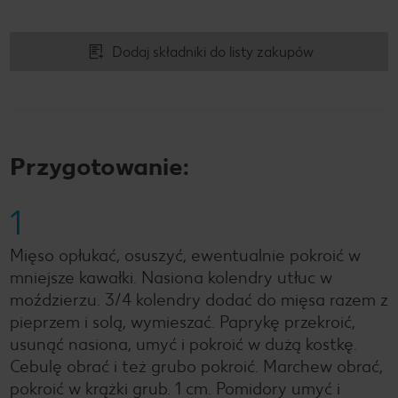
Dodaj składniki do listy zakupów
Przygotowanie:
1
Mięso opłukać, osuszyć, ewentualnie pokroić w
mniejsze kawałki. Nasiona kolendry utłuc w
moździerzu. 3/4 kolendry dodać do mięsa razem z
pieprzem i solą, wymieszać. Paprykę przekroić,
usunąć nasiona, umyć i pokroić w dużą kostkę.
Cebulę obrać i też grubo pokroić. Marchew obrać,
pokroić w krążki grub. 1 cm. Pomidory umyć i