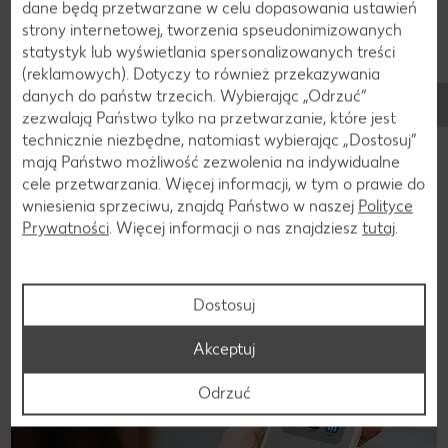
dane będą przetwarzane w celu dopasowania ustawień
oleju i wymieszać. Miętę opłukać, osuszyć,
strony internetowej, tworzenia spseudonimizowanych
oderwać listki od 2 gałązek i grubo pokroić. Kuskus
statystyk lub wyświetlania spersonalizowanych treści
wymieszać z pozostałą kolendrą i pokrojoną
(reklamowych). Dotyczy to również przekazywania
danych do państw trzecich. Wybierając „Odrzuć“
miętą, udekorować pozostałymi gałązkami mięty.
zezwalają Państwo tylko na przetwarzanie, które jest
technicznie niezbędne, natomiast wybierając „Dostosuj”
mają Państwo możliwość zezwolenia na indywidualne
cele przetwarzania. Więcej informacji, w tym o prawie do
Wróć
wniesienia sprzeciwu, znajdą Państwo w naszej
Polityce
Prywatności
. Więcej informacji o nas znajdziesz
tutaj
.
Jesteśmy w mediach społeczniościowych!
Dostosuj
Akceptuj
Odrzuć