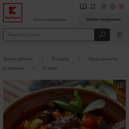
Online marketplace
Oferta stacjonarna
Przejdź do
Główna treść
Stopka
Strona główna
Przepisy
Wyszukiwarka
Pływający pasek boczny
przepisów
Przepis