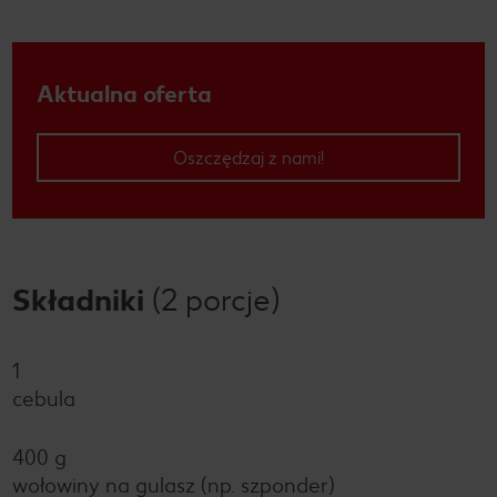
Aktualna oferta
Oszczędzaj z nami!
Składniki
(2 porcje)
1
cebula
400 g
wołowiny na gulasz (np. szponder)