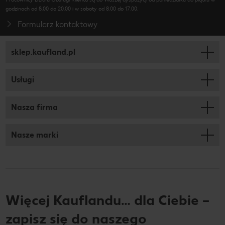
godzinach od 8.00 do 20.00 i w soboty od 8.00 do 17.00.
Formularz kontaktowy
sklep.kaufland.pl
Usługi
Nasza firma
Nasze marki
Więcej Kauflandu… dla Ciebie –
zapisz się do naszego