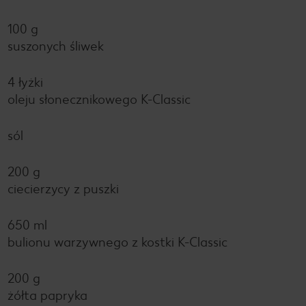
100 g
suszonych śliwek
4 łyżki
oleju słonecznikowego K-Classic
sól
200 g
ciecierzycy z puszki
650 ml
bulionu warzywnego z kostki K-Classic
200 g
żółta papryka