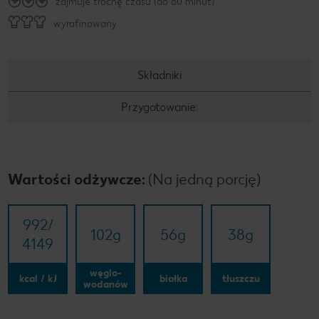
zajmuje trochę czasu (do 60 minut)
wyrafinowany
Składniki
Przygotowanie:
Wartości odżywcze:
(Na jedną porcję)
992/​
102
g
56
g
38
g
4149
węglo-
kcal / kJ
białka
tłuszczu
wodanów