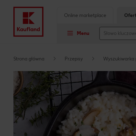
Online marketplace
Ofer
Menu
Przejdź do
Strona główna
Przepisy
Wyszukiwarka 
Główna treść
Stopka
Pływający pasek boczny