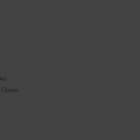
c
Bio
-Classic