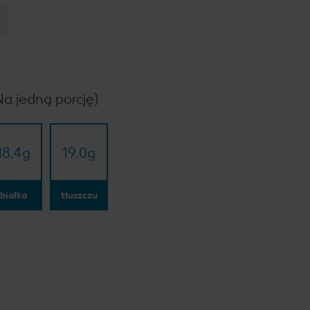
:
Na jedną porcję)
18.4
g
19.0
g
białka
tłuszczu