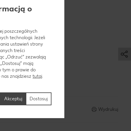
rmacją o
 jej poszczególnych
k
ch technologii. Jeżeli
.
ania ustawień strony
anych treści
ąc „Odrzuć“ zezwalają
 „Dostosuj” mają
w tym o prawie do
ymieszać i
o nas znajdziesz
tutaj
.
Akceptuj
Dostosuj
Wydrukuj