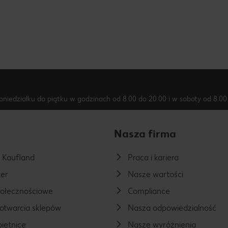
oniedziałku do piątku w godzinach od 8.00 do 20.00 i w soboty od 8.00 
Nasza firma
a Kaufland
Praca i kariera
er
Nasze wartości
połecznościowe
Compliance
otwarcia sklepów
Nasza odpowiedzialność
ietnice
Nasze wyróżnienia