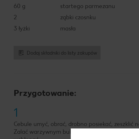
60 g
startego parmezanu
2
ząbki czosnku
3 łyżki
masła
Dodaj składniki do listy zakupów
Przygotowanie:
1
Cebule umyć, obrać, drobno posiekać, zeszklić 
Zalać warzywnym bulionem, chwilę dusić i stop