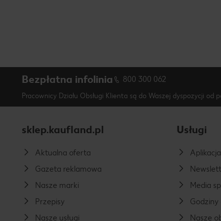
Bezpłatna infolinia
800 300 062
Pracownicy Działu Obsługi Klienta są do Waszej dyspozycji od p
sklep.kaufland.pl
Usługi
Aktualna oferta
Aplikacj
Gazeta reklamowa
Newslett
Nasze marki
Media s
Przepisy
Godziny 
Nasze usługi
Nasze ob