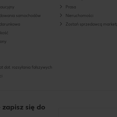
aucyjny
Prasa
ładowania samochodów
Nieruchomości
odarunkowa
Zostań sprzedawcą market
kość
rony
t dot. rozsyłania fałszywych
ci
 zapisz się do