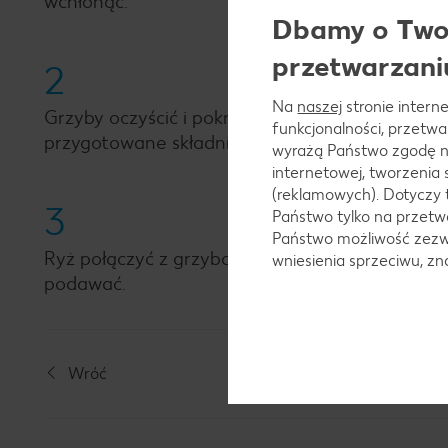
wchłonąć.
Dbamy o Twoj
przetwarzani
2
Na
naszej
stronie interne
Grzyby oczyścić i pokroić w plasterki. Czosnek o
funkcjonalności, przetw
przygotowane składniki podsmażyć na rozgrzanej
wyrażą Państwo zgodę n
internetowej, tworzenia
(reklamowych). Dotyczy 
3
Państwo tylko na przetwa
Państwo możliwość zezwo
Ryż połączyć z grzybami i groszkiem, dodać par
wniesienia sprzeciwu, z
podawać.
Wróć