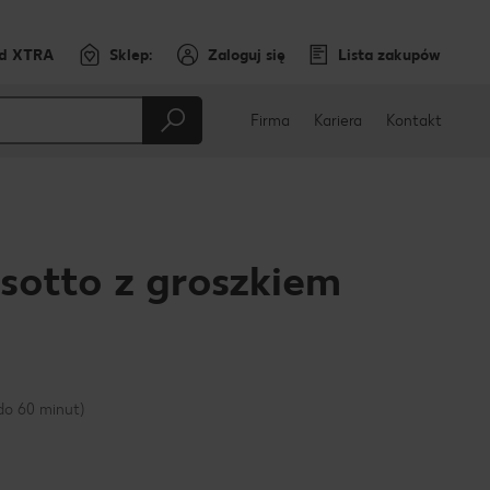
rd XTRA
Sklep:
Zaloguj się
Lista zakupów
Firma
Kariera
Kontakt
sotto z groszkiem
cebooku
do 60 minut)