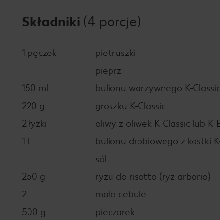
Składniki
(4 porcje)
1 pęczek
pietruszki
pieprz
150 ml
bulionu warzywnego K-Classi
220 g
groszku K-Classic
2 łyżki
oliwy z oliwek K-Classic lub K-
1 l
bulionu drobiowego z kostki K
sól
250 g
ryżu do risotto (ryż arborio)
2
małe cebule
500 g
pieczarek