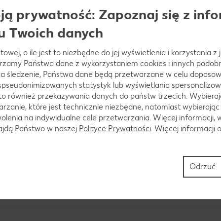
ą prywatność: Zapoznaj się z info
u Twoich danych
towej, o ile jest to niezbędne do jej wyświetlenia i korzystania z
brać i drobno pokroić. Pietruszkę umyć i posiekać. Ta
arzamy Państwa dane z wykorzystaniem cookies i innych podobny
 oliwie. Dodać groszek i całość dokładnie wymieszać
a śledzenie, Państwa dane będą przetwarzane w celu dopasow
 spseudonimizowanych statystyk lub wyświetlania spersonalizow
to również przekazywania danych do państw trzecich. Wybieraj
rzanie, które jest technicznie niezbędne, natomiast wybierając
lenia na indywidualne cele przetwarzania. Więcej informacji, 
mezan, doprawić solą i pieprzem. Całość delikatnie w
najdą Państwo w naszej
Polityce Prywatności
. Więcej informacji 
Odrzuć