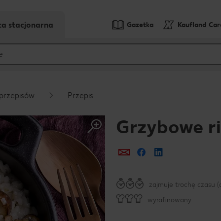
ta stacjonarna
Gazetka
Kaufland Ca
przepisów
Przepis
Grzybowe ri
Prześlij e-mailem
Udostępnij na Fa
zajmuje trochę czasu (
wyrafinowany