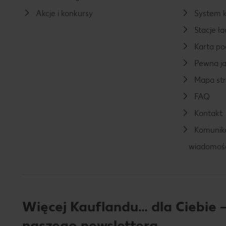
Akcje i konkursy
System k
Stacje 
Karta p
Pewna ja
Mapa st
FAQ
Kontakt
Komunika
wiadomoś
Więcej Kauflandu… dla Ciebie –
naszego newslettera.