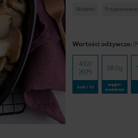
Składniki
Przygotowanie
Wartości odżywcze:
(
492/​
58.0
g
2075
węglo-
kcal / kJ
wodanów