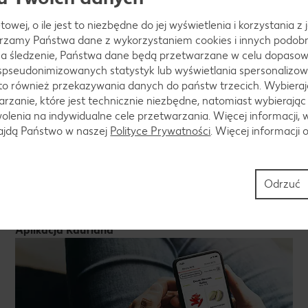
uchenną i doprawić solą. Grillować 15–25 minut.
towej, o ile jest to niezbędne do jej wyświetlenia i korzystania z
arzamy Państwa dane z wykorzystaniem cookies i innych podobny
a śledzenie, Państwa dane będą przetwarzane w celu dopasow
 spseudonimizowanych statystyk lub wyświetlania spersonalizow
to również przekazywania danych do państw trzecich. Wybieraj
ciabattą.
rzanie, które jest technicznie niezbędne, natomiast wybierając
lenia na indywidualne cele przetwarzania. Więcej informacji, 
najdą Państwo w naszej
Polityce Prywatności
. Więcej informacji 
Odrzuć
Aplikacja Kaufland