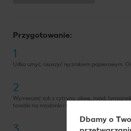
Przygotowanie:
1
Udka umyć, osuszyć ręcznikiem papierowym. Ost
2
Wymieszać sok z cytryny, oliwę, miód, tymiane
torebki na mrożonki i włożyć udka. Całość dobrz
Dbamy o Twoj
3
przetwarzani