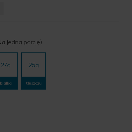
:
Na jedną porcję)
27
g
25
g
białka
tłuszczu