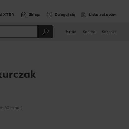
rd XTRA
Sklep:
Zaloguj się
Lista zakupów
Firma
Kariera
Kontakt
kurczak
cebooku
do 60 minut)