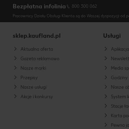
Bezpłatna infolinia
800 300 062
Pracownicy Działu Obsługi Klienta są do Waszej dyspozycji od p
sklep.kaufland.pl
Usługi
Aktualna oferta
Aplikacj
Gazeta reklamowa
Newslett
Nasze marki
Media s
Przepisy
Godziny 
Nasze usługi
Nasze ob
Akcje i konkursy
System k
Stacje 
Karta p
Pewna ja