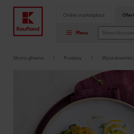
Online marketplace
Ofer
Menu
Przejdź do
Strona główna
Przepisy
Wyszukiwarka 
Główna treść
Stopka
Pływający pasek boczny