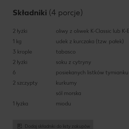
Składniki
(4 porcje)
2 łyżki
oliwy z oliwek K-Classic lub K-
1 kg
udek z kurczaka (tzw. pałek)
3 krople
tabasco
2 łyżki
soku z cytryny
6
posiekanych listków tymianku
2 szczypty
kurkumy
sól morska
1 łyżka
miodu
Dodaj składniki do listy zakupów