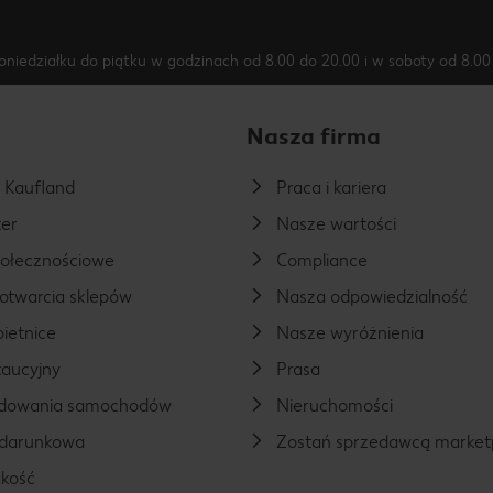
oniedziałku do piątku w godzinach od 8.00 do 20.00 i w soboty od 8.00 
Nasza firma
a Kaufland
Praca i kariera
er
Nasze wartości
połecznościowe
Compliance
otwarcia sklepów
Nasza odpowiedzialność
ietnice
Nasze wyróżnienia
aucyjny
Prasa
ładowania samochodów
Nieruchomości
odarunkowa
Zostań sprzedawcą market
kość