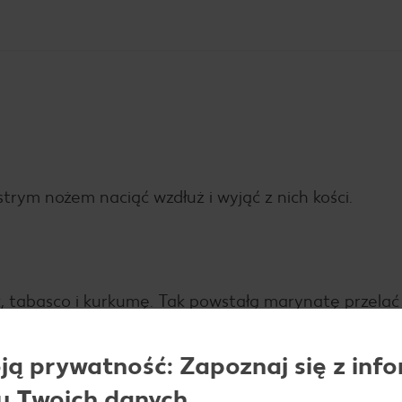
rym nożem naciąć wzdłuż i wyjąć z nich kości.
k, tabasco i kurkumę. Tak powstałą marynatę przelać
e wymieszać i odłożyć na około 2 godziny.
ą prywatność: Zapoznaj się z info
u Twoich danych