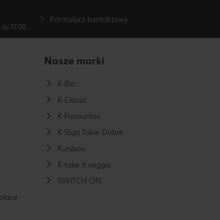
Formularz kontaktowy
do 17.00.
Nasze marki
K-Bio
K-Classic
K-Favourites
K-Stąd Takie Dobre
Kuniboo
K-take it veggie
SWITCH ON
place