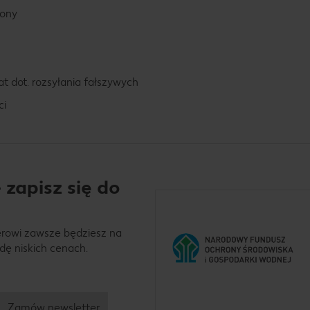
rony
t dot. rozsyłania fałszywych
ci
 zapisz się do
erowi zawsze będziesz na
dę niskich cenach.
Zamów newsletter