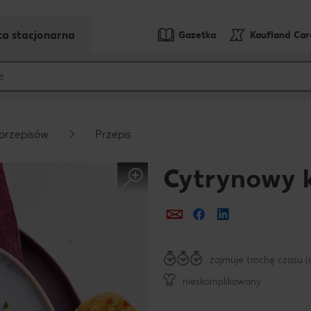
ta stacjonarna
Gazetka
Kaufland Ca
przepisów
Przepis
Cytrynowy 
Prześlij e-mailem
Udostępnij na Fa
zajmuje trochę czasu (
nieskomplikowany