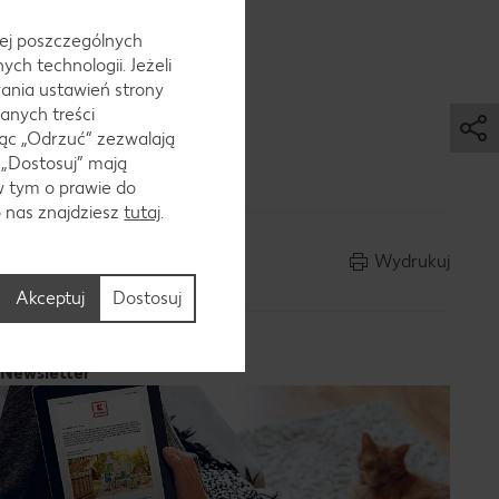
 jej poszczególnych
ch technologii. Jeżeli
ania ustawień strony
anych treści
ąc „Odrzuć“ zezwalają
 „Dostosuj” mają
w tym o prawie do
o nas znajdziesz
tutaj
.
Wydrukuj
Akceptuj
Dostosuj
Newsletter