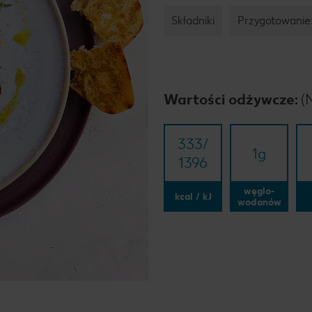
Składniki
Przygotowanie
Wartości odżywcze:
(
333/​
1
g
1396
węglo-
kcal / kJ
wodanów