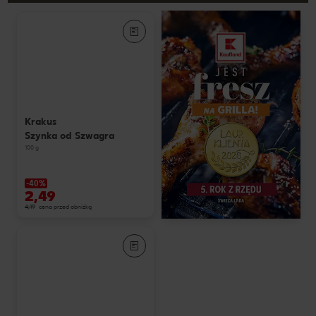
Krakus
Szynka od Szwagra
100 g
-40%
2,49
4,19
cena przed obniżką