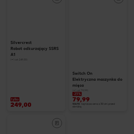
Silvercrest
Robot odkurzający SSRS
A1
(=1 szt 249,00)
Switch On
Elektryczna maszynka do
mięsa
(=1 szt 79,99)
-23%
79,99
tylko
249,00
104,90
najniższa cena z 30 dni przed
obniżką