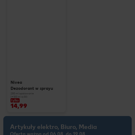
Nivea
Dezodorant w sprayu
250 ml opakowanie
(=100 ml 6,00)
tylko
14,99
Artykuły elektro, Biuro, Media
Oferta ważna od 06.08. do 19.08.