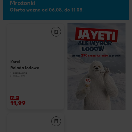
Mrożonki
Oferta ważna od 06.08. do 11.08.
Koral
Rolada lodowa
1 l opakowanie
(=100 ml 1,20)
tylko
11,99