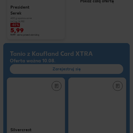
Pokaż całą ofertę
President
Serek
400 g opakowanie
(=1 kg 14,98)
-40%
5,99
9,99
cena przed obniżką
Tanio z Kaufland Card XTRA
Oferta ważna 10.08.
Zarejestruj się
Silvercrest