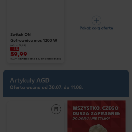
Pokaż całą ofertę
Switch ON
Gofrownica moc 1200 W
(=1 szt 59,99)
-14%
59,99
69,99
najniższa cena z 30 dni przed obniżką
Artykuły AGD
Oferta ważna od 30.07. do 11.08.