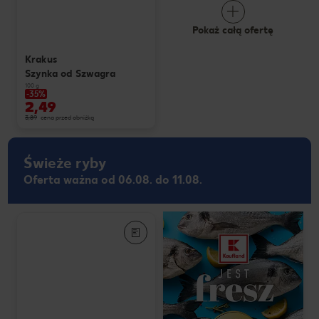
Pokaż całą ofertę
Krakus
Szynka od Szwagra
100 g
-35%
2,49
3,89
cena przed obniżką
Świeże ryby
Oferta ważna od 06.08. do 11.08.