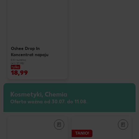
Oshee Drop In
Koncentrat napoju
0,5 l butelka
(=1 l 37,98)
tylko
18,99
Kosmetyki, Chemia
Oferta ważna od 30.07. do 11.08.
TANIO!