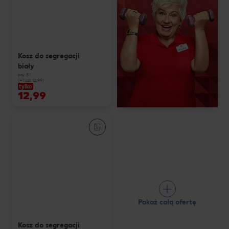
Kosz do segregacji
biały
poj. 5 l
(=1 szt 12,99)
tylko
12,99
Pokaż całą ofertę
Kosz do segregacji