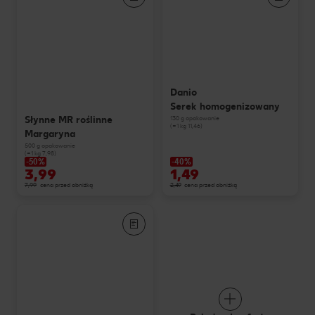
Danio
Serek homogenizowany
Słynne MR roślinne
130 g opakowanie
(=1 kg 11,46)
Margaryna
500 g opakowanie
(=1 kg 7,98)
-50%
-40%
3,99
1,49
7,99
cena przed obniżką
2,49
cena przed obniżką