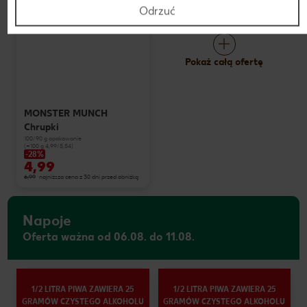
Odrzuć
Pokaż całą ofertę
MONSTER MUNCH
Chrupki
100/90 g opakowanie
(=100 g 4,99/5,54)
-28%
4,99
6,99
najniższa cena z 30 dni przed obniżką
Napoje
Oferta ważna od 06.08. do 11.08.
1/2 LITRA PIWA ZAWIERA 25
1/2 LITRA PIWA ZAWIERA 25
GRAMÓW CZYSTEGO ALKOHOLU
GRAMÓW CZYSTEGO ALKOHOLU