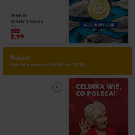
Suempol
Kotlety z łososia
100 g
tylko
2,99
Nabiał
Oferta ważna od 06.08. do 11.08.