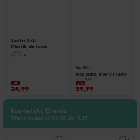
Swiffer XXL
Miotełki do kurzu
zestaw
(=1 szt 24,99)
Swiffer
Mop płaski mokry i suchy
(=1 szt 59,99)
tylko
tylko
24,99
59,99
Kosmetyki, Chemia
Oferta ważna od 06.08. do 11.08.