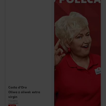
Costa d'Oro
Oliwa z oliwek extra
virgin
1 l butelka
(=1 l 29,99)