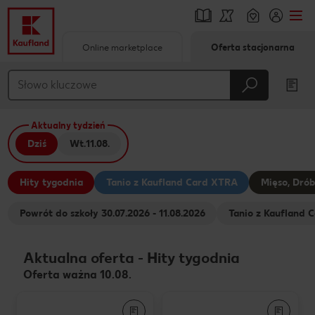
Online marketplace
Oferta stacjonarna
Przejdź do
Główna treść
Aktualny tydzień
Stopka
Dziś
Wt.
11.08.
Pływający pasek boczny
Hity tygodnia
Tanio z Kaufland Card XTRA
Mięso, Drób
Powrót do szkoły 30.07.2026 - 11.08.2026
Tanio z Kaufland C
Aktualna oferta
-
Hity tygodnia
Oferta ważna 10.08.