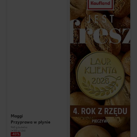
Maggi
Przyprawa w płynie
960 g butelka
(=100 g 1,04)
-40%