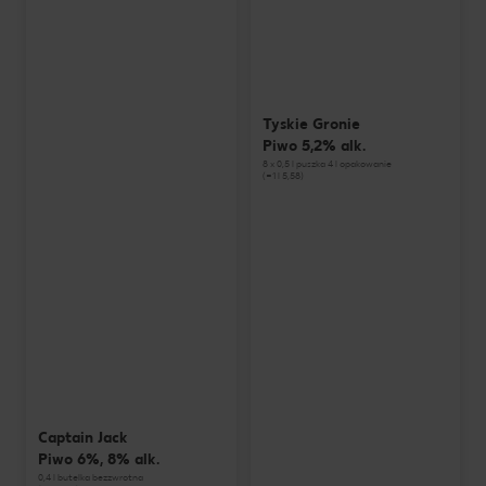
Tyskie Gronie
Piwo 5,2% alk.
8 x 0,5 l puszka 4 l opakowanie
(=1 l 5,58)
Captain Jack
Piwo 6%, 8% alk.
0,4 l butelka bezzwrotna