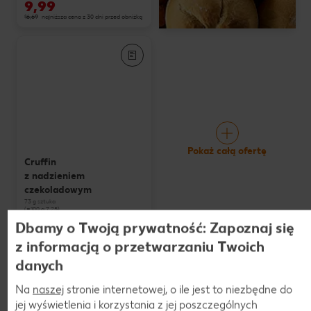
9,99
16,69
najniższa cena z 30 dni przed obniżką
Pokaż całą ofertę
Cruffin
z nadzieniem
czekoladowym
73 g sztuka
(=100 g 7,25)
tylko
Dbamy o Twoją prywatność: Zapoznaj się
5,29
z informacją o przetwarzaniu Twoich
danych
Kawa, Herbata, Słodycze, Przekąski
Na
naszej
stronie internetowej, o ile jest to niezbędne do
Oferta ważna od 06.08. do 11.08.
jej wyświetlenia i korzystania z jej poszczególnych