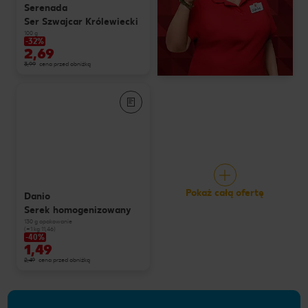
Serenada
Ser Szwajcar Królewiecki
100 g
-32%
2,69
3,99
cena przed obniżką
Pokaż całą ofertę
Danio
Serek homogenizowany
130 g opakowanie
(=1 kg 11,46)
-40%
1,49
2,49
cena przed obniżką