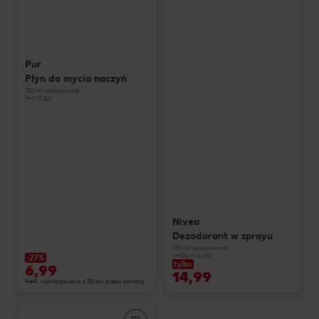
Pur
Płyn do mycia naczyń
750 ml opakowanie
(=1 l 9,32)
Nivea
Dezodorant w sprayu
250 ml opakowanie
(=100 ml 6,00)
-27%
tylko
6,99
14,99
9,69
najniższa cena z 30 dni przed obniżką