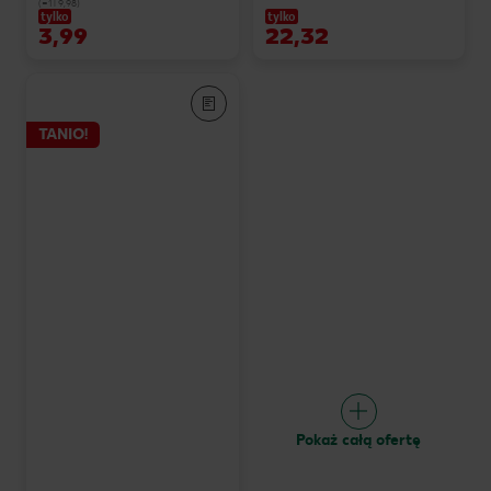
(=1 l 9,98)
tylko
tylko
3,99
22,32
TANIO!
Pokaż całą ofertę