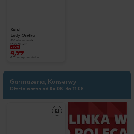
Koral
Lody Osełka
400 ml opakowanie
(=100 ml 1,25)
-39%
4,99
8,29
cena przed obniżką
Garmażeria, Konserwy
Oferta ważna od 06.08. do 11.08.