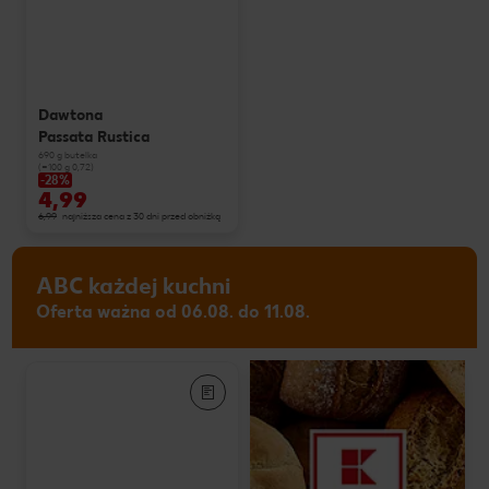
Dawtona
Passata Rustica
690 g butelka
(=100 g 0,72)
-28%
4,99
6,99
najniższa cena z 30 dni przed obniżką
ABC każdej kuchni
Oferta ważna od 06.08. do 11.08.