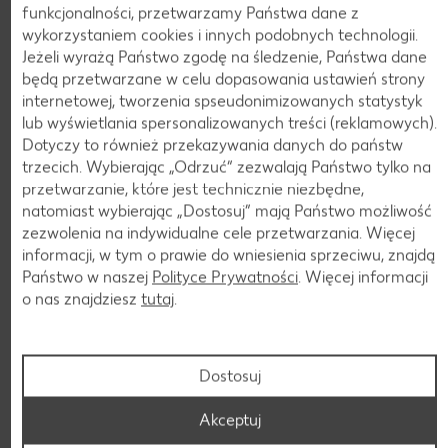
funkcjonalności, przetwarzamy Państwa dane z
wykorzystaniem cookies i innych podobnych technologii.
Jeżeli wyrażą Państwo zgodę na śledzenie, Państwa dane
będą przetwarzane w celu dopasowania ustawień strony
internetowej, tworzenia spseudonimizowanych statystyk
lub wyświetlania spersonalizowanych treści (reklamowych).
Roshen
Delicje szampańskie
Dotyczy to również przekazywania danych do państw
Wafle
Biszkopty z galaretką
trzecich. Wybierając „Odrzuć“ zezwalają Państwo tylko na
216 g opakowanie
147 g opakowanie
(=100 g 1,62)
przetwarzanie, które jest technicznie niezbędne,
(=100 g 2,71)
-22%
-33%
3,49
natomiast wybierając „Dostosuj” mają Państwo możliwość
3,99
4,49
najniższa cena z 30 dni przed obniżką
zezwolenia na indywidualne cele przetwarzania. Więcej
5,99
najniższa cena z 30 dni przed obniżką
informacji, w tym o prawie do wniesienia sprzeciwu, znajdą
Państwo w naszej
Polityce Prywatności
. Więcej informacji
o nas znajdziesz
tutaj
.
Dostosuj
Akceptuj