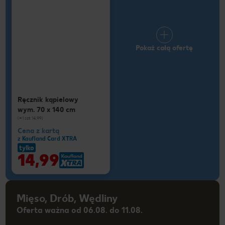
Pokaż całą ofertę
Ręcznik kąpielowy
wym. 70 x 140 cm
(=1 szt 14,99)
Cena z kartą
z Kaufland Card XTRA
tylko
14,99
Mięso, Drób, Wędliny
Oferta ważna od 06.08. do 11.08.