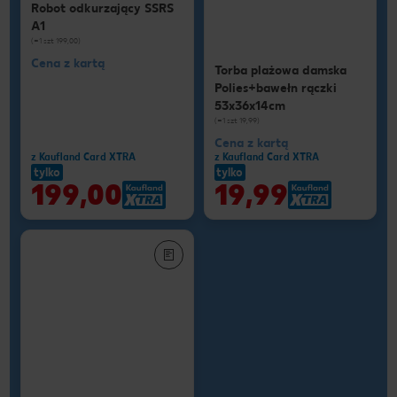
Robot odkurzający SSRS
A1
(=1 szt 199,00)
Cena z kartą
Torba plażowa damska
Polies+bawełn rączki
53x36x14cm
(=1 szt 19,99)
Cena z kartą
z Kaufland Card XTRA
z Kaufland Card XTRA
tylko
tylko
199,00
19,99