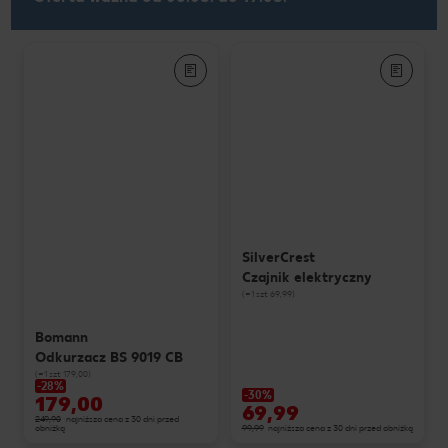
SilverCrest
Czajnik elektryczny
(=1 szt 69,99)
Bomann
Odkurzacz BS 9019 CB
(=1 szt 179,00)
-28%
-30%
179,00
69,99
249,90
najniższa cena z 30 dni przed
obniżką
99,99
najniższa cena z 30 dni przed obniżką