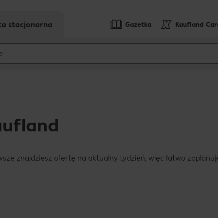
ta stacjonarna
Gazetka
Kaufland Ca
ufland
awsze znajdziesz ofertę na aktualny tydzień, więc łatwo zaplanu