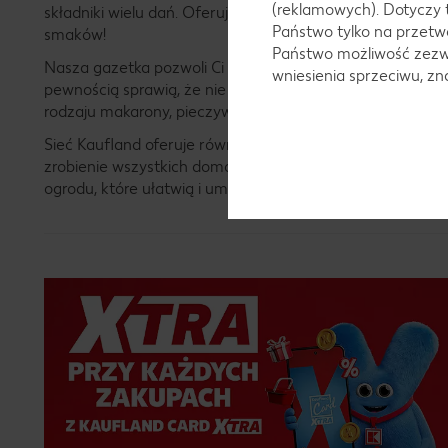
(reklamowych). Dotyczy 
składniki wielu dań. Oferujemy zarówno lokalne produkt
Państwo tylko na przetwa
smaków!
Państwo możliwość zezwo
Nasza gazetka pozwoli Ci również zapoznać się z szeroką 
wniesienia sprzeciwu, z
pewnością sprawią, że nie raz odwiedzisz dedykowane im s
rodzaju makarony, pieczywo i inną żywność, które pozwol
Sieć Kaufland oferuje również szereg produktów przezna
zrobienie wszystkich domowych zakupów w jednym miejscu
ogrodu, które ułatwią i umilą Twoje codzienne życie. W 