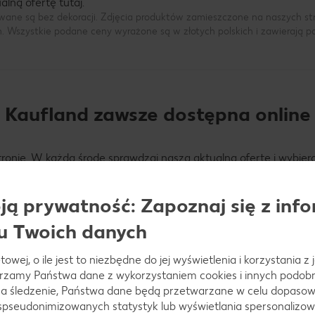
lną ofertę tutaj.
wane są bez dekoracji. Zdjęcia produktów zamieszczone na naszych s
h. Wszystkie podane ceny wyrażone są w złotych polskich i zawierają 
Kaufland zawsze dostępna online
onie. W każdą środę sprawdzaj naszą aktualną ofertę i wybiera
rta obowiązuje od czwartku, ale już dzień wcześniej możesz pr
potrzebne artykuły i nie przepłacisz!
ą prywatność: Zapoznaj się z info
u Twoich danych
du?
żdy czwartek, więc warto być na bieżąco z naszą gazetką, która
towej, o ile jest to niezbędne do jej wyświetlenia i korzystania z
ki asortyment, starannie dobrany w taki sposób, aby odpowiada
arzamy Państwa dane z wykorzystaniem cookies i innych podobny
zystko, czego potrzebujesz w jednym miejscu!
a śledzenie, Państwa dane będą przetwarzane w celu dopasow
 spseudonimizowanych statystyk lub wyświetlania spersonalizow
h, np. świeże owoce oraz warzywa, które wyśmienicie sprawdzą 