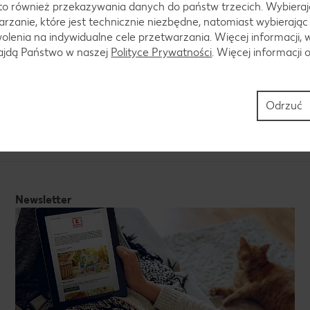
to również przekazywania danych do państw trzecich. Wybieraj
y, jak i egzotyczny asortyment, abyś zawsze mógł spróbować n
rzanie, które jest technicznie niezbędne, natomiast wybierając
lenia na indywidualne cele przetwarzania. Więcej informacji, 
ofertą produktów mięsnych, ryb i nabiału. Wysoka jakość i niski
najdą Państwo w naszej
Polityce Prywatności
. Więcej informacji 
toiska. Przewróć stronę naszej gazetki, a znajdziesz też wszel
ą Ci skompletować składniki na pyszny posiłek w mgnieniu oka!
czonych dla Twojego domu. Szeroka oferta środków czystości p
Odrzuć
. Ale to nie koniec - w gazetce znajdziesz również akcesoria 
Kauflandzie znajdziesz wszystko, czego możesz potrzebować!
Newsletter