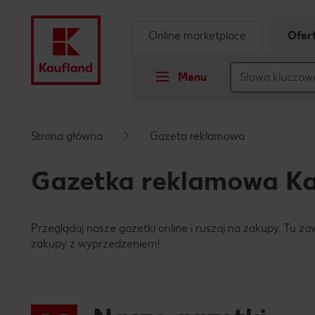
Online marketplace
Ofer
Menu
Przejdź do
Strona główna
Gazeta reklamowa
Główna treść
Gazetka reklamowa Ka
Stopka
Przeglądaj nasze gazetki online i ruszaj na zakupy. Tu z
Pływający pasek boczny
zakupy z wyprzedzeniem!