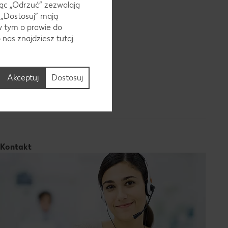
ąc „Odrzuć“ zezwalają
owych
 „Dostosuj” mają
w tym o prawie do
e ceny z
o nas znajdziesz
tutaj
.
kiego
ozwoli Ci na
Akceptuj
Dostosuj
do wnętrz i
Kontakt