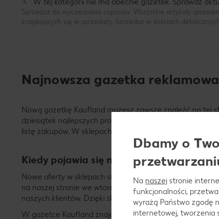
W tej kategorii nie ma obecnie gazetek. Sprawdź aktua
TAK
NIE
Sprzedaż do wyczerpania zapasów. Wszystkie artykuły sprzeda
znajdujących się w sprzedaży. Sprzedaż w ilościach detalicznyc
Najnowsza gazetka reklamowa 
Nową gazetkę Kaufland możesz zawsze znaleźć na tej str
dziesiątek najlepszych produktów w niskich cenach. Ofe
listę zakupów. W sklepach Kaufland znajdziesz wszystkie 
Dbamy o Twoj
przetwarzani
Kiedy pojawia się nowa gazetka Kauflan
Nowe oferty w sklepach sieci Kaufland pojawiają się w ka
Na
naszej
stronie interne
na naszej stronie we wtorek! Nasze sklepy oferują szero
funkcjonalności, przetw
naszych klientów. Dzięki sklepom Kaufland znajdziesz ws
wyrażą Państwo zgodę n
internetowej, tworzenia
W gazetce Kaufland znajdziesz produkty w niskich cenac