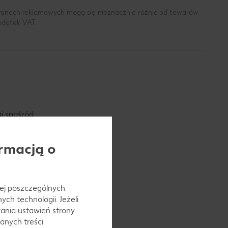
tronach reklamowych mogą się nieznacznie różnić od towarów
podatek VAT.
j spośród
zygotować
rmacją o
 pojawia się
 jej poszczególnych
ł potrzebom
ch technologii. Jeżeli
ania ustawień strony
anych treści
się jako