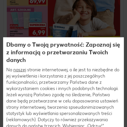
Dbamy o Twoją prywatność: Zapoznaj się
z informacją o przetwarzaniu Twoich
danych
Na
naszej
stronie internetowej, o ile jest to niezbędne do
jej wyświetlenia i korzystania z jej poszczególnych
funkcjonalności, przetwarzamy Państwa dane z
wykorzystaniem cookies i innych podobnych technologii.
30.07.2026 - 11.08.2026
Jeżeli wyrażą Państwo zgodę na śledzenie, Państwa
dane będą przetwarzane w celu dopasowania ustawień
Kaufland
strony internetowej, tworzenia spseudonimizowanych
statystyk lub wyświetlania spersonalizowanych treści
Zobacz gazetkę
(reklamowych). Dotyczy to również przekazywania
danych do państw trzecich. Wybierając „Odrzuć“