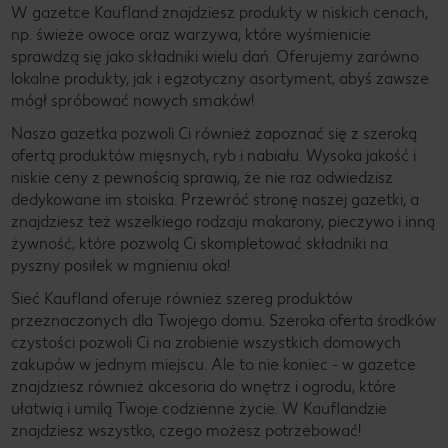
W gazetce Kaufland znajdziesz produkty w niskich cenach,
np. świeże owoce oraz warzywa, które wyśmienicie
sprawdzą się jako składniki wielu dań. Oferujemy zarówno
lokalne produkty, jak i egzotyczny asortyment, abyś zawsze
mógł spróbować nowych smaków!
Nasza gazetka pozwoli Ci również zapoznać się z szeroką
ofertą produktów mięsnych, ryb i nabiału. Wysoka jakość i
niskie ceny z pewnością sprawią, że nie raz odwiedzisz
dedykowane im stoiska. Przewróć stronę naszej gazetki, a
znajdziesz też wszelkiego rodzaju makarony, pieczywo i inną
żywność, które pozwolą Ci skompletować składniki na
pyszny posiłek w mgnieniu oka!
Sieć Kaufland oferuje również szereg produktów
przeznaczonych dla Twojego domu. Szeroka oferta środków
czystości pozwoli Ci na zrobienie wszystkich domowych
zakupów w jednym miejscu. Ale to nie koniec - w gazetce
znajdziesz również akcesoria do wnętrz i ogrodu, które
ułatwią i umilą Twoje codzienne życie. W Kauflandzie
znajdziesz wszystko, czego możesz potrzebować!