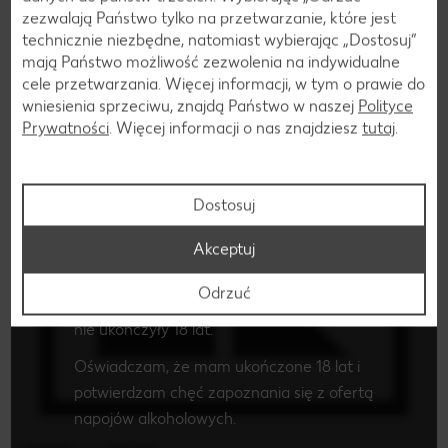
zezwalają Państwo tylko na przetwarzanie, które jest
technicznie niezbędne, natomiast wybierając „Dostosuj”
mają Państwo możliwość zezwolenia na indywidualne
cele przetwarzania. Więcej informacji, w tym o prawie do
Czy masz ukończone 18 lat i chcesz
wniesienia sprzeciwu, znajdą Państwo w naszej
Polityce
zapoznać się z ofertą napojów
Prywatności
. Więcej informacji o nas znajdziesz
tutaj
.
alkoholowych?
Po potwierdzeniu swojego wieku i wyrażeniu
Dostosuj
chęci zapoznania się z ofertą napojów
alkoholowych, zostaniesz przekierowany na
Akceptuj
stronę z ofertą alkoholi mocnych.
Odrzuć
Oferta ta nie jest skierowana do osób, które
nie ukończyły 18 lat.
Oświadczam, że mam ukończone 18 lat i
potwierdzam chęć zapoznania się z ofertą
napojów alkoholowych.