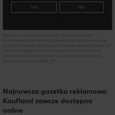
XX.XX. xxx XX.XX
TAK
NIE
Xx-Xx
Flyer Button
Sprzedaż do wyczerpania zapasów. Wszystkie artykuły
sprzedawane są bez dekoracji. Zdjęcia produktów zamieszczone
na naszych stronach reklamowych mogą się nieznacznie różnić od
towarów znajdujących się w sprzedaży. Sprzedaż w ilościach
detalicznych. Wszystkie podane ceny wyrażone są w złotych
polskich i zawierają podatek VAT.
Najnowsza gazetka reklamowa
Kaufland zawsze dostępna
online