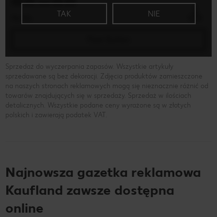
XX.XX. xxx XX.XX
TAK
NIE
Xx-Xx
Flyer Button
Sprzedaż do wyczerpania zapasów. Wszystkie artykuły
sprzedawane są bez dekoracji. Zdjęcia produktów zamieszczone
na naszych stronach reklamowych mogą się nieznacznie różnić od
towarów znajdujących się w sprzedaży. Sprzedaż w ilościach
detalicznych. Wszystkie podane ceny wyrażone są w złotych
polskich i zawierają podatek VAT.
Najnowsza gazetka reklamowa
Kaufland zawsze dostępna
online