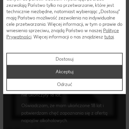
zezwalają Państwo tylko na przetwarzanie, które jest
technicznie niezbędne, natomiast wybierając „Dostosuj”
mają Państwo możliwość zezwolenia na indywidualne
cele przetwarzania. Więcej informacji, w tym o prawie do
Czy masz ukończone 18 lat i chcesz
wniesienia sprzeciwu, znajdą Państwo w naszej
Polityce
zapoznać się z ofertą napojów
Prywatności
. Więcej informacji o nas znajdziesz
tutaj
.
alkoholowych?
Po potwierdzeniu swojego wieku i wyrażeniu
Dostosuj
chęci zapoznania się z ofertą napojów
alkoholowych, zostaniesz przekierowany na
Akceptuj
stronę z ofertą alkoholi mocnych.
Odrzuć
Oferta ta nie jest skierowana do osób, które
nie ukończyły 18 lat.
Oświadczam, że mam ukończone 18 lat i
potwierdzam chęć zapoznania się z ofertą
napojów alkoholowych.