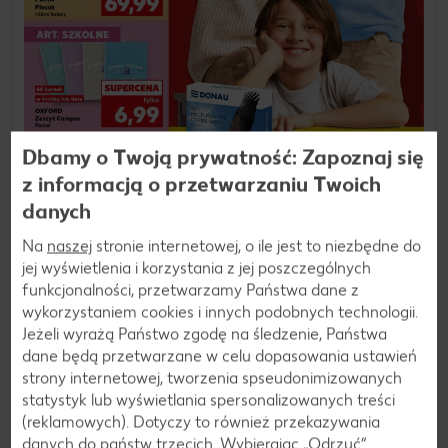
Dbamy o Twoją prywatność: Zapoznaj się
z informacją o przetwarzaniu Twoich
danych
Na
naszej
stronie internetowej, o ile jest to niezbędne do
jej wyświetlenia i korzystania z jej poszczególnych
funkcjonalności, przetwarzamy Państwa dane z
wykorzystaniem cookies i innych podobnych technologii.
30.07.2026 - 11.08.2026
Jeżeli wyrażą Państwo zgodę na śledzenie, Państwa
dane będą przetwarzane w celu dopasowania ustawień
Kaufland
strony internetowej, tworzenia spseudonimizowanych
statystyk lub wyświetlania spersonalizowanych treści
Zobacz gazetkę
(reklamowych). Dotyczy to również przekazywania
danych do państw trzecich. Wybierając „Odrzuć“