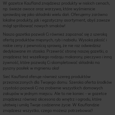
W gazetce Kaufland znajdziesz produkty w niskich cenach,
np. świeże owoce oraz warzywa, które wyśmienicie
sprawdzą się jako składniki wielu dań. Oferujemy zarówno
lokalne produkty, jak i egzotyczny asortyment, abyś zawsze
mógł spróbować nowych smaków!
Nasza gazetka pozwoli Ci również zapoznać się z szeroką
ofertą produktów mięsnych, ryb i nabiału. Wysoka jakość i
niskie ceny z pewnością sprawią, że nie raz odwiedzisz
dedykowane im stoiska. Przewróć stronę naszej gazetki, a
znajdziesz też wszelkiego rodzaju makarony, pieczywo i inną
żywność, które pozwolą Ci skompletować składniki na
pyszny posiłek w mgnieniu oka!
Sieć Kaufland oferuje również szereg produktów
przeznaczonych dla Twojego domu. Szeroka oferta środków
czystości pozwoli Ci na zrobienie wszystkich domowych
zakupów w jednym miejscu. Ale to nie koniec - w gazetce
znajdziesz również akcesoria do wnętrz i ogrodu, które
ułatwią i umilą Twoje codzienne życie. W Kauflandzie
znajdziesz wszystko, czego możesz potrzebować!