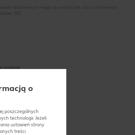
tronach reklamowych mogą się nieznacznie różnić od towarów
podatek VAT.
j spośród
zygotować
rmacją o
 pojawia się
 jej poszczególnych
ł potrzebom
ch technologii. Jeżeli
ania ustawień strony
anych treści
się jako