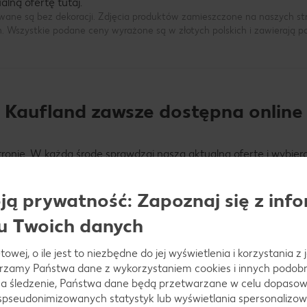
lną ofertę tutaj.
wane są bez dekoracji. Zdjęcia produktów zamieszczone na naszych s
h. Wszystkie podane ceny wyrażone są w złotych polskich i zawierają 
Kaufland zawsze dostępna online
onie. W każdą środę sprawdzaj naszą aktualną ofertę i wybiera
rta obowiązuje od czwartku, ale już dzień wcześniej możesz pr
potrzebne artykuły i nie przepłacisz!
ą prywatność: Zapoznaj się z info
u Twoich danych
du?
żdy czwartek, więc warto być na bieżąco z naszą gazetką, która
towej, o ile jest to niezbędne do jej wyświetlenia i korzystania z
ki asortyment, starannie dobrany w taki sposób, aby odpowiada
arzamy Państwa dane z wykorzystaniem cookies i innych podobny
zystko, czego potrzebujesz w jednym miejscu!
a śledzenie, Państwa dane będą przetwarzane w celu dopasow
 spseudonimizowanych statystyk lub wyświetlania spersonalizow
h, np. świeże owoce oraz warzywa, które wyśmienicie sprawdzą 