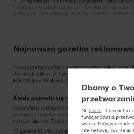
W tej kategorii nie ma obecnie gazetek. Sprawdź aktua
TAK
NIE
Sprzedaż do wyczerpania zapasów. Wszystkie artykuły sprzeda
znajdujących się w sprzedaży. Sprzedaż w ilościach detalicznyc
Najnowsza gazetka reklamowa 
Nową gazetkę Kaufland możesz zawsze znaleźć na tej str
dziesiątek najlepszych produktów w niskich cenach. Ofe
listę zakupów. W sklepach Kaufland znajdziesz wszystkie 
Dbamy o Twoj
przetwarzani
Kiedy pojawia się nowa gazetka Kauflan
Nowe oferty w sklepach sieci Kaufland pojawiają się w ka
Na
naszej
stronie interne
na naszej stronie we wtorek! Nasze sklepy oferują szero
funkcjonalności, przetw
naszych klientów. Dzięki sklepom Kaufland znajdziesz ws
wyrażą Państwo zgodę n
internetowej, tworzenia
W gazetce Kaufland znajdziesz produkty w niskich cenac