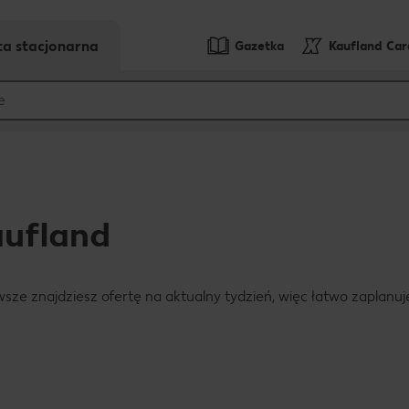
ta stacjonarna
Gazetka
Kaufland Ca
ufland
awsze znajdziesz ofertę na aktualny tydzień, więc łatwo zaplanu