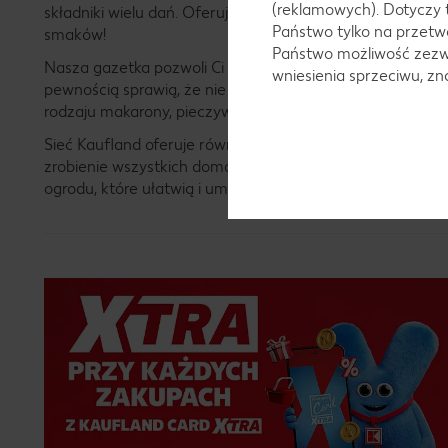
(reklamowych). Dotyczy 
składniki wielu dań. Oferujemy zarówno lokalne produkt
Państwo tylko na przetwa
smaków!
Państwo możliwość zezwo
Nasza gazetka pozwoli Ci również zapoznać się z szeroką 
wniesienia sprzeciwu, z
pewnością sprawią, że nie raz odwiedzisz dedykowane im s
rodzaju makarony, pieczywo i inną żywność, które pozwol
Sieć Kaufland oferuje również szereg produktów przezna
zrobienie wszystkich domowych zakupów w jednym miejscu
ogrodu, które ułatwią i umilą Twoje codzienne życie. W 