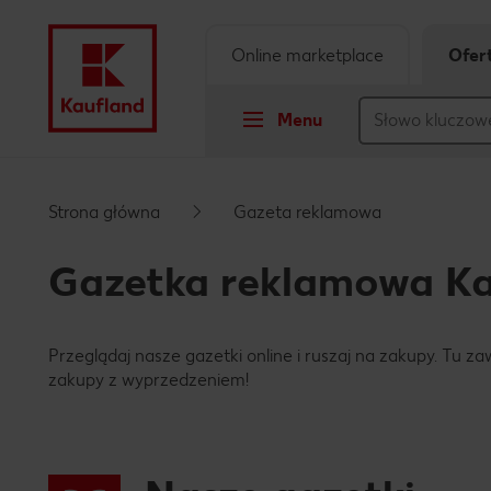
Online marketplace
Ofer
Menu
Przejdź do
Strona główna
Gazeta reklamowa
Główna treść
Gazetka reklamowa Ka
Stopka
Przeglądaj nasze gazetki online i ruszaj na zakupy. Tu z
Pływający pasek boczny
zakupy z wyprzedzeniem!