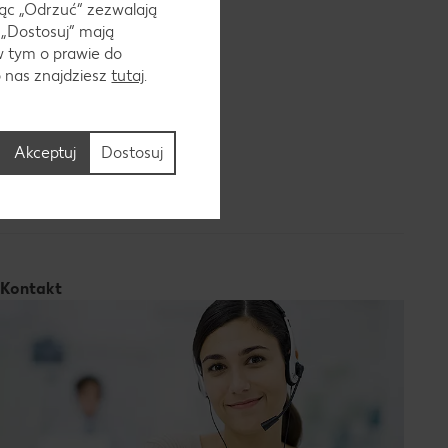
ąc „Odrzuć“ zezwalają
owych
 „Dostosuj” mają
w tym o prawie do
e ceny z
o nas znajdziesz
tutaj
.
kiego
ozwoli Ci na
Akceptuj
Dostosuj
do wnętrz i
Kontakt