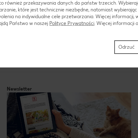
to również przekazywania danych do państw trzecich. Wybieraj
y, jak i egzotyczny asortyment, abyś zawsze mógł spróbować n
rzanie, które jest technicznie niezbędne, natomiast wybierając
lenia na indywidualne cele przetwarzania. Więcej informacji, 
ofertą produktów mięsnych, ryb i nabiału. Wysoka jakość i niski
najdą Państwo w naszej
Polityce Prywatności
. Więcej informacji 
toiska. Przewróć stronę naszej gazetki, a znajdziesz też wszel
ą Ci skompletować składniki na pyszny posiłek w mgnieniu oka!
czonych dla Twojego domu. Szeroka oferta środków czystości p
Odrzuć
. Ale to nie koniec - w gazetce znajdziesz również akcesoria 
Kauflandzie znajdziesz wszystko, czego możesz potrzebować!
Newsletter