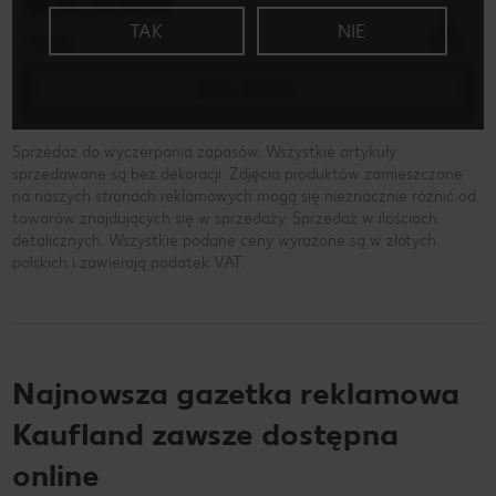
XX.XX. xxx XX.XX
TAK
NIE
Xx-Xx
Flyer Button
Sprzedaż do wyczerpania zapasów. Wszystkie artykuły
sprzedawane są bez dekoracji. Zdjęcia produktów zamieszczone
na naszych stronach reklamowych mogą się nieznacznie różnić od
towarów znajdujących się w sprzedaży. Sprzedaż w ilościach
detalicznych. Wszystkie podane ceny wyrażone są w złotych
polskich i zawierają podatek VAT.
Najnowsza gazetka reklamowa
Kaufland zawsze dostępna
online