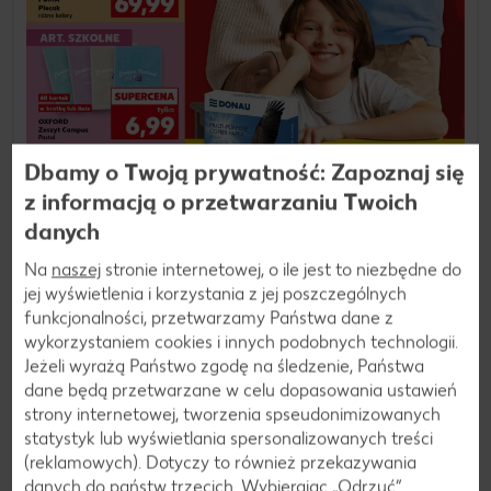
Dbamy o Twoją prywatność: Zapoznaj się
z informacją o przetwarzaniu Twoich
danych
Na
naszej
stronie internetowej, o ile jest to niezbędne do
jej wyświetlenia i korzystania z jej poszczególnych
funkcjonalności, przetwarzamy Państwa dane z
wykorzystaniem cookies i innych podobnych technologii.
30.07.2026 - 11.08.2026
Jeżeli wyrażą Państwo zgodę na śledzenie, Państwa
dane będą przetwarzane w celu dopasowania ustawień
Kaufland
strony internetowej, tworzenia spseudonimizowanych
statystyk lub wyświetlania spersonalizowanych treści
Zobacz gazetkę
(reklamowych). Dotyczy to również przekazywania
danych do państw trzecich. Wybierając „Odrzuć“