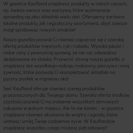
W gazetce Kaufland znajdziesz produkty w niskich cenach,
np. świeże owoce oraz warzywa, które wyśmienicie
sprawdzą się jako składniki wielu dań. Oferujemy zarówno
lokalne produkty, jak i egzotyczny asortyment, abyś zawsze
mógł spróbować nowych smaków!
Nasza gazetka pozwoli Ci również zapoznać się z szeroką
ofertą produktów mięsnych, ryb i nabiału. Wysoka jakość i
niskie ceny z pewnością sprawią, że nie raz odwiedzisz
dedykowane im stoiska. Przewróć stronę naszej gazetki, a
znajdziesz też wszelkiego rodzaju makarony, pieczywo i inną
żywność, które pozwolą Ci skompletować składniki na
pyszny posiłek w mgnieniu oka!
Sieć Kaufland oferuje również szereg produktów
przeznaczonych dla Twojego domu. Szeroka oferta środków
czystości pozwoli Ci na zrobienie wszystkich domowych
zakupów w jednym miejscu. Ale to nie koniec - w gazetce
znajdziesz również akcesoria do wnętrz i ogrodu, które
ułatwią i umilą Twoje codzienne życie. W Kauflandzie
znajdziesz wszystko, czego możesz potrzebować!