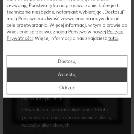
zezwalają Państwo tylko na przetwarzanie, które jest
technicznie niezbędne, natomiast wybierając „Dostosuj”
mają Państwo możliwość zezwolenia na indywidualne
cele przetwarzania. Więcej informacji, w tym o prawie do
Czy masz ukończone 18 lat i chcesz
wniesienia sprzeciwu, znajdą Państwo w naszej
Polityce
zapoznać się z ofertą napojów
Prywatności
. Więcej informacji o nas znajdziesz
tutaj
.
alkoholowych?
Po potwierdzeniu swojego wieku i wyrażeniu
Dostosuj
chęci zapoznania się z ofertą napojów
alkoholowych, zostaniesz przekierowany na
Akceptuj
stronę z ofertą alkoholi mocnych.
Odrzuć
Oferta ta nie jest skierowana do osób, które
nie ukończyły 18 lat.
Oświadczam, że mam ukończone 18 lat i
potwierdzam chęć zapoznania się z ofertą
napojów alkoholowych.