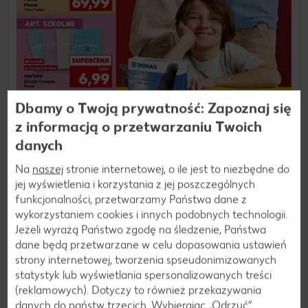
Dbamy o Twoją prywatność: Zapoznaj się
z informacją o przetwarzaniu Twoich
danych
Na
naszej
stronie internetowej, o ile jest to niezbędne do
jej wyświetlenia i korzystania z jej poszczególnych
funkcjonalności, przetwarzamy Państwa dane z
wykorzystaniem cookies i innych podobnych technologii.
30.07.2026 - 11.08.2026
Jeżeli wyrażą Państwo zgodę na śledzenie, Państwa
dane będą przetwarzane w celu dopasowania ustawień
Kaufland
strony internetowej, tworzenia spseudonimizowanych
statystyk lub wyświetlania spersonalizowanych treści
Zobacz gazetkę
(reklamowych). Dotyczy to również przekazywania
danych do państw trzecich. Wybierając „Odrzuć“