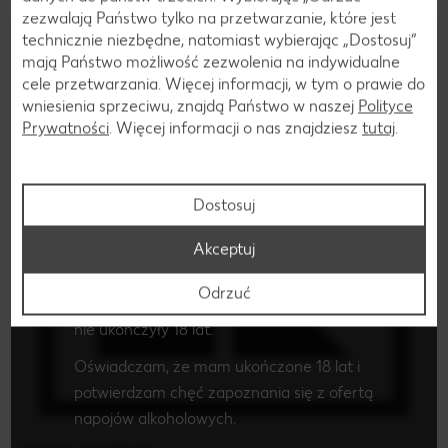
zezwalają Państwo tylko na przetwarzanie, które jest
technicznie niezbędne, natomiast wybierając „Dostosuj”
mają Państwo możliwość zezwolenia na indywidualne
cele przetwarzania. Więcej informacji, w tym o prawie do
Czy masz ukończone 18 lat i chcesz
wniesienia sprzeciwu, znajdą Państwo w naszej
Polityce
zapoznać się z ofertą napojów
Prywatności
. Więcej informacji o nas znajdziesz
tutaj
.
alkoholowych?
Po potwierdzeniu swojego wieku i wyrażeniu
Dostosuj
chęci zapoznania się z ofertą napojów
alkoholowych, zostaniesz przekierowany na
Akceptuj
stronę z ofertą alkoholi mocnych.
Odrzuć
Oferta ta nie jest skierowana do osób, które
nie ukończyły 18 lat.
Oświadczam, że mam ukończone 18 lat i
potwierdzam chęć zapoznania się z ofertą
napojów alkoholowych.