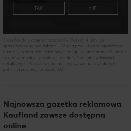
XX.XX. xxx XX.XX
TAK
NIE
Xx-Xx
Flyer Button
Sprzedaż do wyczerpania zapasów. Wszystkie artykuły
sprzedawane są bez dekoracji. Zdjęcia produktów zamieszczone
na naszych stronach reklamowych mogą się nieznacznie różnić od
towarów znajdujących się w sprzedaży. Sprzedaż w ilościach
detalicznych. Wszystkie podane ceny wyrażone są w złotych
polskich i zawierają podatek VAT.
Najnowsza gazetka reklamowa
Kaufland zawsze dostępna
online