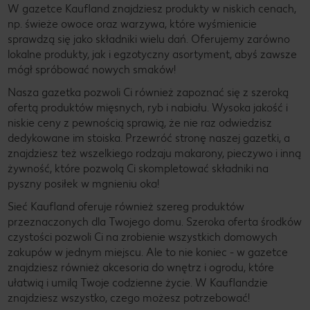
W gazetce Kaufland znajdziesz produkty w niskich cenach,
np. świeże owoce oraz warzywa, które wyśmienicie
sprawdzą się jako składniki wielu dań. Oferujemy zarówno
lokalne produkty, jak i egzotyczny asortyment, abyś zawsze
mógł spróbować nowych smaków!
Nasza gazetka pozwoli Ci również zapoznać się z szeroką
ofertą produktów mięsnych, ryb i nabiału. Wysoka jakość i
niskie ceny z pewnością sprawią, że nie raz odwiedzisz
dedykowane im stoiska. Przewróć stronę naszej gazetki, a
znajdziesz też wszelkiego rodzaju makarony, pieczywo i inną
żywność, które pozwolą Ci skompletować składniki na
pyszny posiłek w mgnieniu oka!
Sieć Kaufland oferuje również szereg produktów
przeznaczonych dla Twojego domu. Szeroka oferta środków
czystości pozwoli Ci na zrobienie wszystkich domowych
zakupów w jednym miejscu. Ale to nie koniec - w gazetce
znajdziesz również akcesoria do wnętrz i ogrodu, które
ułatwią i umilą Twoje codzienne życie. W Kauflandzie
znajdziesz wszystko, czego możesz potrzebować!